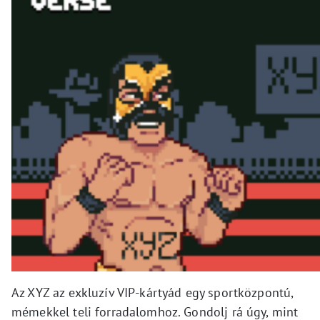
Az XYZ az exkluzív VIP-kártyád egy sportközpontú,
mémekkel teli forradalomhoz. Gondolj rá úgy, mint