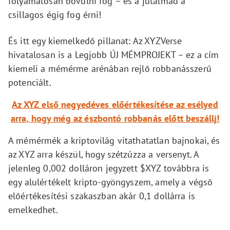
folyamatosan bővülni fog – és a jutalmad a
csillagos égig fog érni!
És itt egy kiemelkedő pillanat: Az XYZVerse
hivatalosan is a Legjobb ÚJ MÉMPROJEKT – ez a cím
kiemeli a mémérme arénában rejlő robbanásszerű
potenciált.
Az XYZ első negyedéves előértékesítése az esélyed
arra, hogy még az észbontó robbanás előtt beszállj!
A mémérmék a kriptovilág vitathatatlan bajnokai, és
az XYZ arra készül, hogy szétzúzza a versenyt. A
jelenleg 0,002 dolláron jegyzett $XYZ továbbra is
egy alulértékelt kripto-gyöngyszem, amely a végső
előértékesítési szakaszban akár 0,1 dollárra is
emelkedhet.