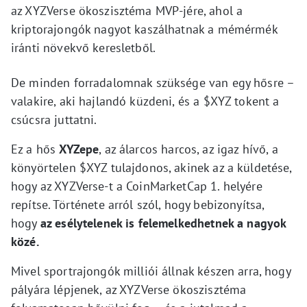
az XYZVerse ökoszisztéma MVP-jére, ahol a
kriptorajongók nagyot kaszálhatnak a mémérmék
iránti növekvő keresletből.
De minden forradalomnak szüksége van egy hősre –
valakire, aki hajlandó küzdeni, és a $XYZ tokent a
csúcsra juttatni.
Ez a hős
XYZepe
, az álarcos harcos, az igaz hívő, a
könyörtelen $XYZ tulajdonos, akinek az a küldetése,
hogy az XYZVerse-t a CoinMarketCap 1. helyére
repítse. Története arról szól, hogy bebizonyítsa,
hogy
az esélytelenek is felemelkedhetnek a nagyok
közé.
Mivel sportrajongók milliói állnak készen arra, hogy
pályára lépjenek, az XYZVerse ökoszisztéma