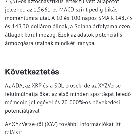
75,36-os sztochasztikus érték túlvett állapotot
jelezhet, az 1,5661-es MACD szint pedig bikás
momentumra utal. A 10 és 100 napos SMA-k 148,73
és 149,30 dolláron állnak, a Solana árfolyama ezen
átlagok körül mozog. Ezek az adatok potenciális
ármozgásra utalnak mindkét irányba.
Következtetés
Az ADA, az XRP és a SOL erősek, de az XYZVerse
felülmúlhatja őket az első minden sportágat lefedő
mémcoin jellegével és 20 000%-os növekedési
potenciáljával.
Az XYZVerse-ről (XYZ) további információkat itt
találsz: