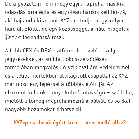
De a győzelem nem megy egyik napról a másikra –
odaadás, stratégia és egy olyan harcos kell hozzá,
aki hajlandó kitartani. XYZepe tudja, hogy milyen
harc áll előtte, de egy közösséggel a háta mögött a
$XYZ-t legendássá teszi.
A főbb CEX és DEX platformokon való közelgő
jegyzésekkel, az auditált okosszerződések
formájában megvalósuló sziklaszilárd védelemmel
és a teljes mértékben átvilágított csapattal az XYZ
már most egy lépéssel a többiek előtt jár. Az
elsőként indulók előnye kulcsfontosságú – szállj be,
mielőtt a tömeg megrohamozná a pályát, és sokkal
nagyobb hozamokat érhetsz el!
XYZepe a dicsőségért küzd – te is mellé állsz?