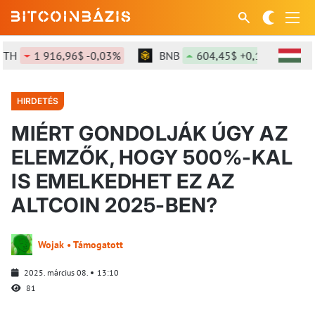
1 916,96$ -0,03%
BNB
604,45$ +0,15%
SOL
HIRDETÉS
MIÉRT GONDOLJÁK ÚGY AZ
ELEMZŐK, HOGY 500%-KAL
IS EMELKEDHET EZ AZ
ALTCOIN 2025-BEN?
Wojak • Támogatott
2025. március 08.
13:10
81