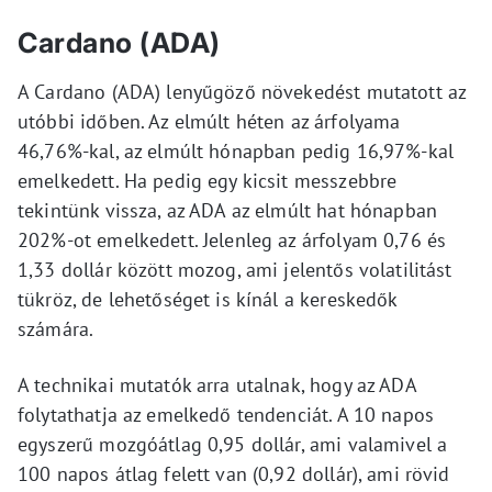
Cardano (ADA)
A Cardano (ADA) lenyűgöző növekedést mutatott az
utóbbi időben. Az elmúlt héten az árfolyama
46,76%-kal, az elmúlt hónapban pedig 16,97%-kal
emelkedett. Ha pedig egy kicsit messzebbre
tekintünk vissza, az ADA az elmúlt hat hónapban
202%-ot emelkedett. Jelenleg az árfolyam 0,76 és
1,33 dollár között mozog, ami jelentős volatilitást
tükröz, de lehetőséget is kínál a kereskedők
számára.
A technikai mutatók arra utalnak, hogy az ADA
folytathatja az emelkedő tendenciát. A 10 napos
egyszerű mozgóátlag 0,95 dollár, ami valamivel a
100 napos átlag felett van (0,92 dollár), ami rövid