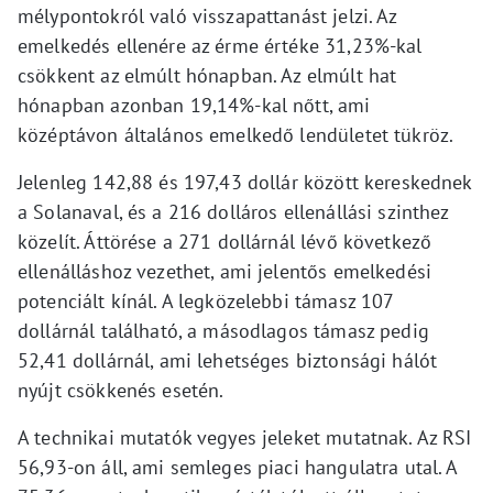
mélypontokról való visszapattanást jelzi. Az
emelkedés ellenére az érme értéke 31,23%-kal
csökkent az elmúlt hónapban. Az elmúlt hat
hónapban azonban 19,14%-kal nőtt, ami
középtávon általános emelkedő lendületet tükröz.
Jelenleg 142,88 és 197,43 dollár között kereskednek
a Solanaval, és a 216 dolláros ellenállási szinthez
közelít. Áttörése a 271 dollárnál lévő következő
ellenálláshoz vezethet, ami jelentős emelkedési
potenciált kínál. A legközelebbi támasz 107
dollárnál található, a másodlagos támasz pedig
52,41 dollárnál, ami lehetséges biztonsági hálót
nyújt csökkenés esetén.
A technikai mutatók vegyes jeleket mutatnak. Az RSI
56,93-on áll, ami semleges piaci hangulatra utal. A