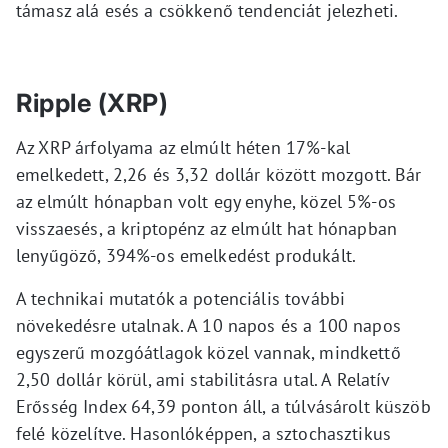
támasz alá esés a csökkenő tendenciát jelezheti.
Ripple (XRP)
Az XRP árfolyama az elmúlt héten 17%-kal
emelkedett, 2,26 és 3,32 dollár között mozgott. Bár
az elmúlt hónapban volt egy enyhe, közel 5%-os
visszaesés, a kriptopénz az elmúlt hat hónapban
lenyűgöző, 394%-os emelkedést produkált.
A technikai mutatók a potenciális további
növekedésre utalnak. A 10 napos és a 100 napos
egyszerű mozgóátlagok közel vannak, mindkettő
2,50 dollár körül, ami stabilitásra utal. A Relatív
Erősség Index 64,39 ponton áll, a túlvásárolt küszöb
felé közelítve. Hasonlóképpen, a sztochasztikus