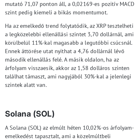
mutató 71,07 ponton áll, a 0,02169-es pozitív MACD
szint pedig kiemeli a bikás momentumot.
Ha az emelkedő trend folytatódik, az XRP tesztelheti
a legközelebbi ellenállási szintet 3,70 dollárnál, ami
körülbelül 11%-kal magasabb a legutóbbi csúcsnál.
Ennek áttörése utat nyithat a 4,76 dollárnál lévő
második ellenállás felé. A másik oldalon, ha az
árfolyam visszaesik, akkor az 1,58 dolláros szinten
találhat támaszt, ami nagyjából 30%-kal a jelenlegi
szintek alatt van.
Solana (SOL)
A Solana (SOL) az elmúlt héten 10,02%-os árfolyam-
emelkedést tapasztalt, ami a közelmúltbeli