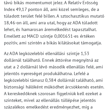
távú bikás momentumot jelez. A Relatív Erősség
Index 49,17 ponton áll, ami közel semleges, de a
túladott terület felé billen. A sztochasztikus mutató
18,46-on áll, ami arra utal, hogy az ADA túladott
lehet, és hamarosan áremelkedést tapasztalhat.
Emellett az MACD szintje 0,001651-es értéken
pozitív, ami szintén a bikás kilátásokat támogatja.
Az ADA legközelebbi ellenállási szintje 1,53
dollárnál található. Ennek áttörése megnyitná az
utat a 2 dollárnál lévő második ellenállás felé, ami
jelentős nyereséget produkálhatna. Lefelé a
legközelebbi támasz 0,384 dollárnál található, ami
biztonsági hálóként működhet árcsökkenés esetén.
A kereskedőknek szorosan figyelniük kell ezeket a
szinteket, mivel az ellenállás túllépése jelentős
százalékos emelkedést eredményezhet, míg a