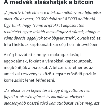
A medvék alááshatják a bitcoin
„A pozitív hírek ellenére a bitcoin néhány óra leforgása
alatt 4%-ot esett, 90 000 dollárról 87 000 dollár alá.
Úgy tűnik, hogy Trump kriptókkal kapcsolatos
rendeletei egyre inkább másodlagossá válnak, ahogy a
vámháborús aggályok továbbgyűrűznek”
, olvasható az
IntoTheBlock kriptoanalitikai cég heti hírlevelében.
A cég hozzátette, hogy a makrogazdasági
aggodalmak, főként a vámokkal kapcsolatosak,
megbénítják a piacokat. A bitcoin, az ether és az
amerikai részvények között egyre erősödő pozitív
korrelációt lehet felfedezni.
„Az elnök azon kijelentése, hogy ő egyáltalán nem
figyeli a részvénypiacot és kormánya ehelyett
alacsonyabb hosszú távú kamatlábakat céloz meg, azt