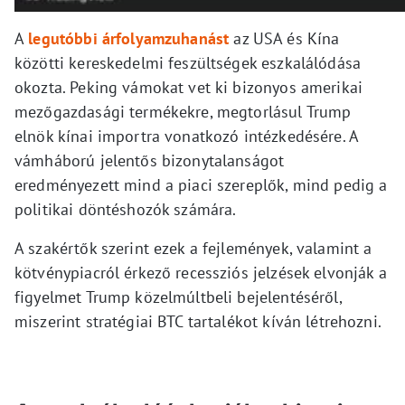
A
legutóbbi árfolyamzuhanást
az USA és Kína
közötti kereskedelmi feszültségek eszkalálódása
okozta. Peking vámokat vet ki bizonyos amerikai
mezőgazdasági termékekre, megtorlásul Trump
elnök kínai importra vonatkozó intézkedésére. A
vámháború jelentős bizonytalanságot
eredményezett mind a piaci szereplők, mind pedig a
politikai döntéshozók számára.
A szakértők szerint ezek a fejlemények, valamint a
kötvénypiacról érkező recessziós jelzések elvonják a
figyelmet Trump közelmúltbeli bejelentéséről,
miszerint stratégiai BTC tartalékot kíván létrehozni.