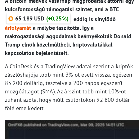
A bitcoin medvék vasárnap megpróbáltak áttörni egy
kulcsfontosságú támogatási szintet, ami a BTC
65 189 USD
(+0,25%)
eddig is sínylődő
árfolyamát
a mélybe taszította. Így a
makrogazdasági aggodalmak beárnyékolták Donald
Trump elnök közelmúltbeli, kriptovalutákkal
kapcsolatos bejelentéseit.
A CoinDesk és a TradingView adatai szerint a kriptók
zászlóshajója több mint 3%-ot esett vissza, egészen
83 200 dollárig, tesztelve a 200 napos egyszerű
mozgóátlagot (SMA). Az árszint több mint 10%-ot
zuhant azóta, hogy múlt csütörtökön 92 800 dollár
fölé emelkedett.