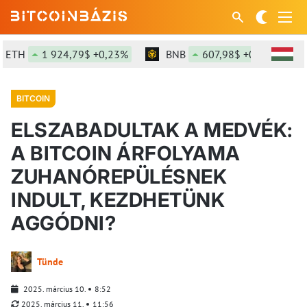
H
1 924,79$ +0,23%
BNB
607,98$ +0,49%
SO
BITCOIN
ELSZABADULTAK A MEDVÉK:
A BITCOIN ÁRFOLYAMA
ZUHANÓREPÜLÉSNEK
INDULT, KEZDHETÜNK
AGGÓDNI?
Tünde
2025. március 10.
8:52
2025. március 11.
11:56