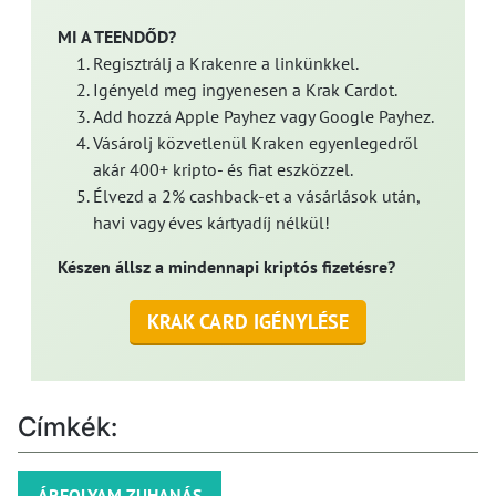
MI A TEENDŐD?
Regisztrálj a Krakenre a linkünkkel.
Igényeld meg ingyenesen a Krak Cardot.
Add hozzá Apple Payhez vagy Google Payhez.
Vásárolj közvetlenül Kraken egyenlegedről
akár 400+ kripto- és fiat eszközzel.
Élvezd a 2% cashback-et a vásárlások után,
havi vagy éves kártyadíj nélkül!
Készen állsz a mindennapi kriptós fizetésre?
KRAK CARD IGÉNYLÉSE
Címkék:
ÁRFOLYAM ZUHANÁS