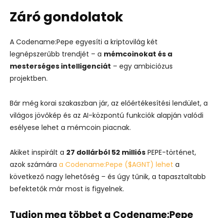
Záró gondolatok
A Codename:Pepe egyesíti a kriptovilág két
legnépszerűbb trendjét – a
mémcoinokat és a
mesterséges intelligenciát
– egy ambiciózus
projektben.
Bár még korai szakaszban jár, az előértékesítési lendület, a
világos jövőkép és az AI-központú funkciók alapján valódi
esélyese lehet a mémcoin piacnak.
Akiket inspirált a
27 dollárból 52 milliós
PEPE-történet,
azok számára
a Codename:Pepe ($AGNT) lehet
a
következő nagy lehetőség – és úgy tűnik, a tapasztaltabb
befektetők már most is figyelnek.
Tudjon meg többet a Codename:Pepe