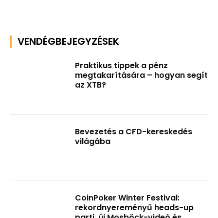
VENDÉGBEJEGYZÉSEK
Praktikus tippek a pénz
megtakarítására – hogyan segít
az XTB?
Bevezetés a CFD-kereskedés
világába
CoinPoker Winter Festival:
rekordnyereményű heads-up
parti, új Mosböck-videó és