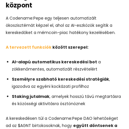
központ
A Codename:Pepe egy teljesen automatizált
ökoszisztémát képzel el, ahol az AI-eszközök segítik a
kereskedőket a mémcoin-piac hatékony kezelésében.
A tervezett funkciók
között szerepel:
AI-alapú automatikus kereskedési bot
a
zökkenőmentes, automatizált részvételért
Személyre szabható kereskedési stratégiák
,
igazodva az egyéni kockázati profilhoz
Staking jutalmak
, amelyek hosszú távú megtartásra
és közösségi aktivitásra ösztönöznek
A kereskedésen túl a Codename:Pepe DAO lehetőséget
ad az $AGNT birtokosoknak, hogy
együtt döntsenek a