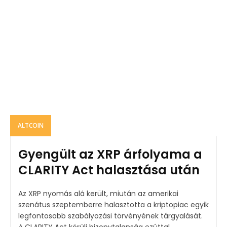
ALTCOIN
Gyengült az XRP árfolyama a
CLARITY Act halasztása után
Az XRP nyomás alá került, miután az amerikai
szenátus szeptemberre halasztotta a kriptopiac egyik
legfontosabb szabályozási törvényének tárgyalását.
A CLARITY Act körüli bizonytalanság ezúttal