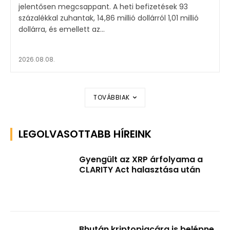
jelentősen megcsappant. A heti befizetések 93
százalékkal zuhantak, 14,86 millió dollárról 1,01 millió
dollárra, és emellett az...
2026.08.08.
TOVÁBBIAK
LEGOLVASOTTABB HÍREINK
Gyengült az XRP árfolyama a
CLARITY Act halasztása után
Bhután kriptopiacára is belépne