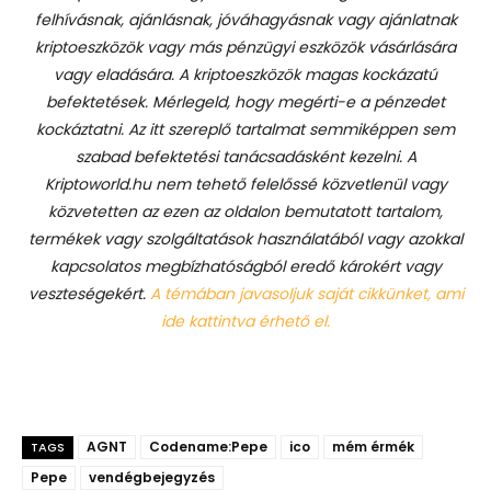
felhívásnak, ajánlásnak, jóváhagyásnak vagy ajánlatnak
kriptoeszközök vagy más pénzügyi eszközök vásárlására
vagy eladására. A kriptoeszközök magas kockázatú
befektetések. Mérlegeld, hogy megérti-e a pénzedet
kockáztatni. Az itt szereplő tartalmat semmiképpen sem
szabad befektetési tanácsadásként kezelni. A
Kriptoworld.hu nem tehető felelőssé közvetlenül vagy
közvetetten az ezen az oldalon bemutatott tartalom,
termékek vagy szolgáltatások használatából vagy azokkal
kapcsolatos megbízhatóságból eredő károkért vagy
veszteségekért.
A témában javasoljuk saját cikkünket, ami
ide kattintva érhető el.
AGNT
Codename:Pepe
ico
mém érmék
TAGS
Pepe
vendégbejegyzés