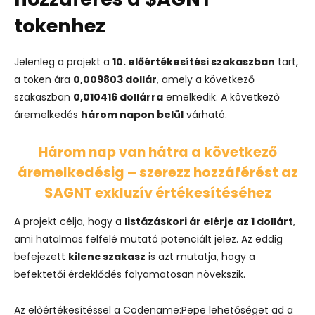
tokenhez
Jelenleg a projekt a
10. előértékesítési szakaszban
tart,
a token ára
0,009803 dollár
, amely a következő
szakaszban
0,010416 dollárra
emelkedik. A következő
áremelkedés
három napon belül
várható.
Három nap van hátra a következő
áremelkedésig – szerezz hozzáférést az
$AGNT exkluzív értékesítéséhez
A projekt célja, hogy a
listázáskori ár elérje az 1 dollárt
,
ami hatalmas felfelé mutató potenciált jelez. Az eddig
befejezett
kilenc szakasz
is azt mutatja, hogy a
befektetői érdeklődés folyamatosan növekszik.
Az előértékesítéssel a Codename:Pepe lehetőséget ad a