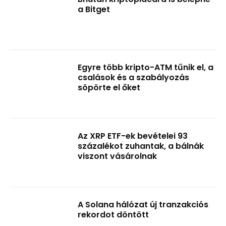
a Bitget
Egyre több kripto-ATM tűnik el, a
csalások és a szabályozás
söpörte el őket
Az XRP ETF-ek bevételei 93
százalékot zuhantak, a bálnák
viszont vásárolnak
A Solana hálózat új tranzakciós
rekordot döntött