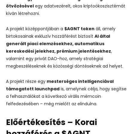
ötvözésével
egy adatvezérelt, okos kriptoökoszisztémát
kíván létrehozni.
A projekt középpontjában a
$AGNT token
áll, amely
birtokosainak exkluzív hozzáférést biztosít
AI által
generált piaci elemzésekhez, automatikus
kereskedési jelekhez, prémium jelentésekhez
,
valamint egy privát DAO-hoz, amely stratégiai
megbeszéléseknek és közösségi döntéseknek ad helyet.
A projekt része egy
mesterséges intelligenciával
támogatott launchpad
is, amelynek célja, hogy segítse
a felhasználókat a következő virális mémcoin
felfedezésében – még mielőtt az elindulna.
Előértékesítés – Korai
hozzáférés a $AGNT