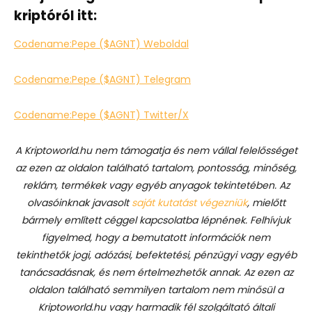
kriptóról itt:
Codename:Pepe ($AGNT) Weboldal
Codename:Pepe ($AGNT) Telegram
Codename:Pepe ($AGNT) Twitter/X
A Kriptoworld.hu nem támogatja és nem vállal felelősséget
az ezen az oldalon található tartalom, pontosság, minőség,
reklám, termékek vagy egyéb anyagok tekintetében. Az
olvasóinknak javasolt
saját kutatást végezniük
, mielőtt
bármely említett céggel kapcsolatba lépnének. Felhívjuk
figyelmed, hogy a bemutatott információk nem
tekinthetők jogi, adózási, befektetési, pénzügyi vagy egyéb
tanácsadásnak, és nem értelmezhetők annak. Az ezen az
oldalon található semmilyen tartalom nem minősül a
Kriptoworld.hu vagy harmadik fél szolgáltató általi