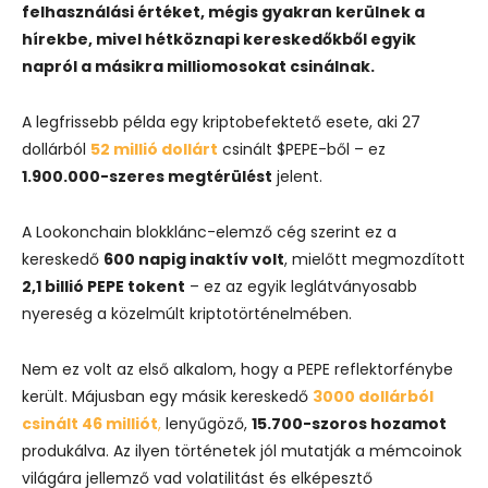
felhasználási értéket, mégis gyakran kerülnek a
hírekbe, mivel hétköznapi kereskedőkből egyik
napról a másikra milliomosokat csinálnak.
A legfrissebb példa egy kriptobefektető esete, aki 27
dollárból
52 millió dollárt
csinált $PEPE-ből – ez
1.900.000-szeres megtérülést
jelent.
A Lookonchain blokklánc-elemző cég szerint ez a
kereskedő
600 napig inaktív volt
, mielőtt megmozdított
2,1 billió PEPE tokent
– ez az egyik leglátványosabb
nyereség a közelmúlt kriptotörténelmében.
Nem ez volt az első alkalom, hogy a PEPE reflektorfénybe
került. Májusban egy másik kereskedő
3000 dollárból
csinált 46 milliót
,
lenyűgöző,
15.700-szoros hozamot
produkálva. Az ilyen történetek jól mutatják a mémcoinok
világára jellemző vad volatilitást és elképesztő