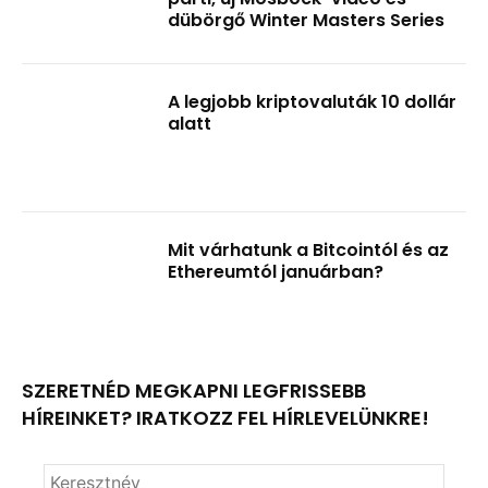
dübörgő Winter Masters Series
A legjobb kriptovaluták 10 dollár
alatt
Mit várhatunk a Bitcointól és az
Ethereumtól januárban?
SZERETNÉD MEGKAPNI LEGFRISSEBB
HÍREINKET? IRATKOZZ FEL HÍRLEVELÜNKRE!