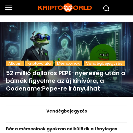
Altcoin
Kriptovaluta
Mémcoinok
Vendégbejegyzés
52 millió dolláros PEPE-nyereség után a
bálnák figyelme az új kihívóra, a
Codename:Pepe-re irányulhat
Vendégbejegyzés
Bár a mémcoinok gyakran nélkülözik a tényleges