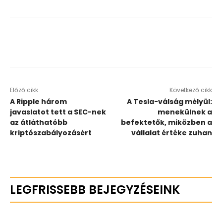
Előző cikk
Következő cikk
A Ripple három
A Tesla-válság mélyül:
javaslatot tett a SEC-nek
menekülnek a
az átláthatóbb
befektetők, miközben a
kriptószabályozásért
vállalat értéke zuhan
LEGFRISSEBB BEJEGYZÉSEINK