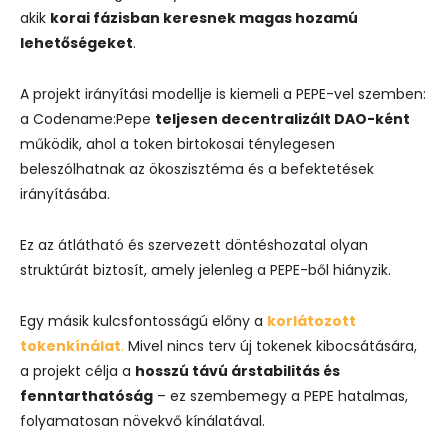
akik
korai fázisban keresnek magas hozamú
lehetőségeket
.
A projekt irányítási modellje is kiemeli a PEPE-vel szemben:
a Codename:Pepe
teljesen decentralizált DAO-ként
működik, ahol a token birtokosai ténylegesen
beleszólhatnak az ökoszisztéma és a befektetések
irányításába.
Ez az átlátható és szervezett döntéshozatal olyan
struktúrát biztosít, amely jelenleg a PEPE-ből hiányzik.
Egy másik kulcsfontosságú előny a
korlátozott
tokenkínálat
.
Mivel nincs terv új tokenek kibocsátására,
a projekt célja a
hosszú távú árstabilitás és
fenntarthatóság
– ez szembemegy a PEPE hatalmas,
folyamatosan növekvő kínálatával.