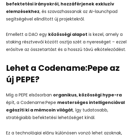
befektetési irányokról, hozzáférjenek exkluzív
elemzésekhez
, és szavazhassanak az AI-launchpad
segítségével elindított új projektekről.
Emellett a DAO egy
közösségi alapot
is kezel, amely a
staking résztvevői között osztja szét a nyereséget – ezzel
erősítve az összetartást és a hosszú távú elköteleződést.
Lehet a Codename:Pepe az
új PEPE?
Míg a PEPE elsősorban
organikus, közösségi hype-ra
épít, a Codename:Pepe
mesterséges intelligenciával
egészíti ki a mémcoin világát
, így tudatosabb,
stratégiaibb befektetési lehetőséget kínál.
Ez a technológiai előny különösen vonzó lehet azoknak,