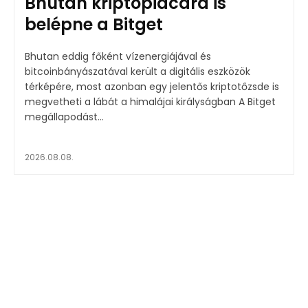
Bhután kriptopiacára is
belépne a Bitget
Bhutan eddig főként vízenergiájával és
bitcoinbányászatával került a digitális eszközök
térképére, most azonban egy jelentős kriptotőzsde is
megvetheti a lábát a himalájai királyságban A Bitget
megállapodást...
2026.08.08.