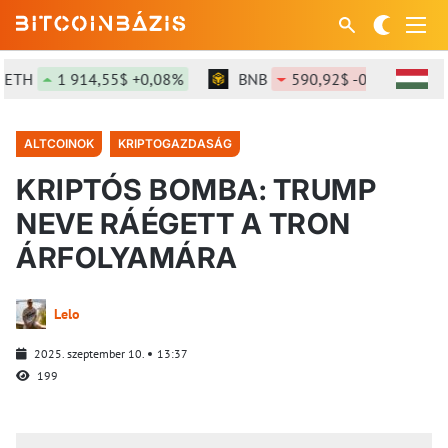
TH
1 914,55$ +0,08%
BNB
590,92$ -0,3%
SO
ALTCOINOK
KRIPTOGAZDASÁG
KRIPTÓS BOMBA: TRUMP
NEVE RÁÉGETT A TRON
ÁRFOLYAMÁRA
Lelo
2025. szeptember 10.
13:37
199