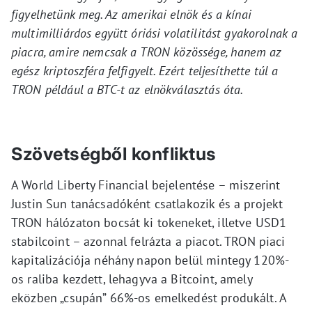
figyelhetünk meg. Az amerikai elnök és a kínai
multimilliárdos együtt óriási volatilitást gyakorolnak a
piacra, amire nemcsak a TRON közössége, hanem az
egész kriptoszféra felfigyelt. Ezért teljesíthette túl a
TRON például a BTC-t az elnökválasztás óta.
Szövetségből konfliktus
A World Liberty Financial bejelentése – miszerint
Justin Sun tanácsadóként csatlakozik és a projekt
TRON hálózaton bocsát ki tokeneket, illetve USD1
stabilcoint – azonnal felrázta a piacot. TRON piaci
kapitalizációja néhány napon belül mintegy 120%-
os raliba kezdett, lehagyva a Bitcoint, amely
eközben „csupán” 66%-os emelkedést produkált. A