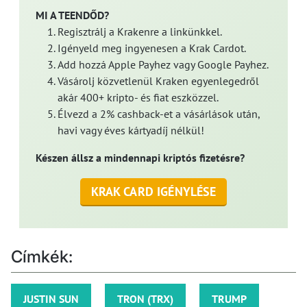
MI A TEENDŐD?
Regisztrálj a Krakenre a linkünkkel.
Igényeld meg ingyenesen a Krak Cardot.
Add hozzá Apple Payhez vagy Google Payhez.
Vásárolj közvetlenül Kraken egyenlegedről
akár 400+ kripto- és fiat eszközzel.
Élvezd a 2% cashback-et a vásárlások után,
havi vagy éves kártyadíj nélkül!
Készen állsz a mindennapi kriptós fizetésre?
KRAK CARD IGÉNYLÉSE
Címkék:
JUSTIN SUN
TRON (TRX)
TRUMP