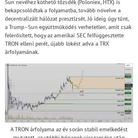
Sun nevéhez köthető tőzsdék (Poloniex, HTX) is
bekapcsolódtak a folyamatba, tovább növelve a
decentralizált hálózat presztízsét. Jó ideig úgy tűnt,
a Trump–Sun együttműködés verhetetlen, amit csak
felerősített, hogy az amerikai SEC felfüggesztette
TRON elleni perét, újabb lökést adva a TRX
árfolyamának.
A TRON árfolyama az év során stabil emelkedést
mutatott, az utóbbi hónapok visszaesése után