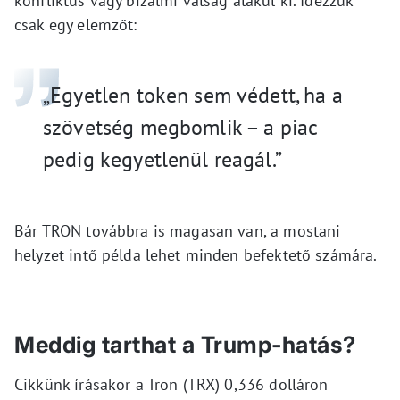
konfliktus vagy bizalmi válság alakul ki. Idézzük
csak egy elemzőt:
„Egyetlen token sem védett, ha a
szövetség megbomlik – a piac
pedig kegyetlenül reagál.”
Bár TRON továbbra is magasan van, a mostani
helyzet intő példa lehet minden befektető számára.
Meddig tarthat a Trump-hatás?
Cikkünk írásakor a Tron (TRX) 0,336 dolláron