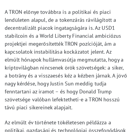
A TRON előnye továbbra is a politikai és piaci
lendületen alapul, de a tokenzárás rávilágított a
decentralizált piacok ingatagságára is. Az USD1
stabilcoin és a World Liberty Financial ambiciózus
projektjei megerősítették TRON pozícióját, ám a
kapcsolatok instabilitása kockázatot jelent. Az
elmúlt hónapok hullámvasútja megmutatta, hogy a
kriptovilágban nincsenek örök szövetségek: a siker,
a botrány és a visszaesés kéz a kézben járnak. A jövő
nagy kérdése, hogy Justin Sun meddig tudja
fenntartani az iramot – és hogy Donald Trump
szövetsége valóban lefektetheti-e a TRON hosszú
távú piaci sikereinek alapjait.
Az elmúlt év története tökéletesen példázza a
politikai, gazdasági és technológiai összefonódások