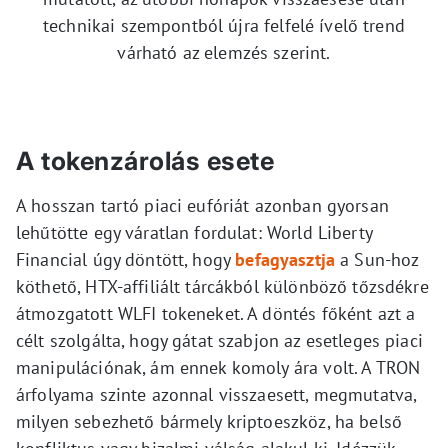
technikai szempontból újra felfelé ívelő trend
várható az elemzés szerint.
A tokenzárolás esete
A hosszan tartó piaci eufóriát azonban gyorsan
lehűtötte egy váratlan fordulat: World Liberty
Financial úgy döntött, hogy
befagyasztja
a Sun-hoz
köthető, HTX-affiliált tárcákból különböző tőzsdékre
átmozgatott WLFI tokeneket. A döntés főként azt a
célt szolgálta, hogy gátat szabjon az esetleges piaci
manipulációnak, ám ennek komoly ára volt. A TRON
árfolyama szinte azonnal visszaesett, megmutatva,
milyen sebezhető bármely kriptoeszköz, ha belső