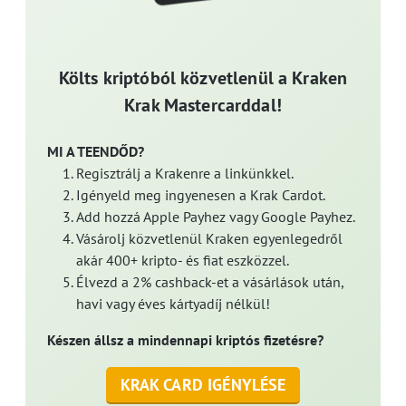
Költs kriptóból közvetlenül a Kraken
Krak Mastercarddal!
MI A TEENDŐD?
Regisztrálj a Krakenre a linkünkkel.
Igényeld meg ingyenesen a Krak Cardot.
Add hozzá Apple Payhez vagy Google Payhez.
Vásárolj közvetlenül Kraken egyenlegedről
akár 400+ kripto- és fiat eszközzel.
Élvezd a 2% cashback-et a vásárlások után,
havi vagy éves kártyadíj nélkül!
Készen állsz a mindennapi kriptós fizetésre?
KRAK CARD IGÉNYLÉSE