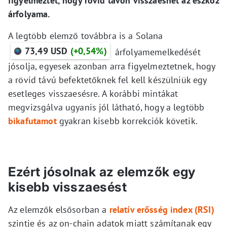
figyelmeztet, hogy rövid távon visszaeshet az eszköz
árfolyama.
A legtöbb elemző továbbra is a Solana
73,49 USD
(+0,54%)
árfolyamemelkedését
jósolja, egyesek azonban arra figyelmeztetnek, hogy
a rövid távú befektetőknek fel kell készülniük egy
esetleges visszaesésre. A korábbi mintákat
megvizsgálva ugyanis jól látható, hogy a legtöbb
bikafutamot
gyakran kisebb korrekciók követik.
Ezért jósolnak az elemzők egy
kisebb visszaesést
Az elemzők elsősorban a
relatív erősség index (RSI)
szintje és az on-chain adatok miatt számítanak egy