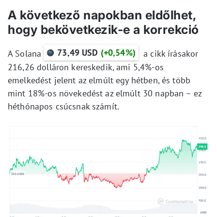
A következő napokban eldőlhet,
hogy bekövetkezik-e a korrekció
73,49 USD
(+0,54%)
A Solana
a cikk írásakor
216,26 dolláron kereskedik, ami 5,4%-os
emelkedést jelent az elmúlt egy hétben, és több
mint 18%-os növekedést az elmúlt 30 napban – ez
héthónapos csúcsnak számít.