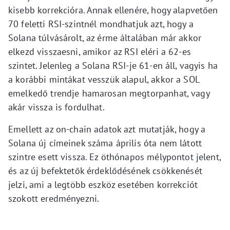
kisebb korrekcióra. Annak ellenére, hogy alapvetően
70 feletti RSI-szintnél mondhatjuk azt, hogy a
Solana túlvásárolt, az érme általában már akkor
elkezd visszaesni, amikor az RSI eléri a 62-es
szintet. Jelenleg a Solana RSI-je 61-en áll, vagyis ha
a korábbi mintákat vesszük alapul, akkor a SOL
emelkedő trendje hamarosan megtorpanhat, vagy
akár vissza is fordulhat.
Emellett az on-chain adatok azt mutatják, hogy a
Solana új címeinek száma április óta nem látott
szintre esett vissza. Ez öthónapos mélypontot jelent,
és az új befektetők érdeklődésének csökkenését
jelzi, ami a legtöbb eszköz esetében korrekciót
szokott eredményezni.