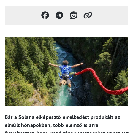
Bár a Solana elképesztő emelkedést produkált az
elmúlt hónapokban, több elemző is arra