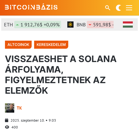
ETH
1 912,76$ +0,09%
BNB
591,98$ -0,09%
ALTCOINOK
KERESKEDELEM
VISSZAESHET A SOLANA
ÁRFOLYAMA,
FIGYELMEZTETNEK AZ
ELEMZŐK
TK
2025. szeptember 10.
9:03
400