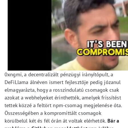
0xngmi, a decentralizált pénzügyi irányítópult, a
DeFiLlama álnéven ismert fejlesztője pedig józanul
elmagyarázta, hogy a rosszindulatú csomagok csak
azokat a webhelyeket érinthették, amelyek frissítést
tettek közzé a feltört npm-csomag megjelenése óta.
Összességében a kompromittált csomagok
körülbelül két és fél órán át voltak elérhetők.
Bár a