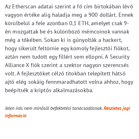
Az Etherscan adatai szerint a fő cím birtokában lévő
vagyon értéke alig haladja meg a 900 dollárt. Ennek
körülbelül a fele azonban 0,1 ETH, amelyet csak 9-
én mozgattak be és különböző mémcoinok vannak
még a tőkében. Sokan ki is gúnyolták a hackert,
hogy sikerült feltörnie egy komoly fejlesztői fiókot,
aztán nem tudott egy fillért sem ellopni. A Security
Alliance X fiók szerint a szektor nagyon szerencsés
volt. A fejlesztőket célzó titokban telepített hátsó
ajtó elég sokáig fennmaradhatott volna ahhoz, hogy
beépítsék a kriptós alkalmazásokba.
Jelen írás nem minősül befektetési tanácsadásnak.
Részletes jogi
információ