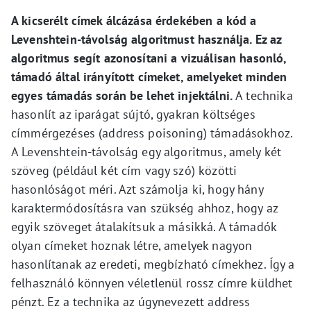
A kicserélt címek álcázása érdekében a kód a
Levenshtein-távolság algoritmust használja. Ez az
algoritmus segít azonosítani a vizuálisan hasonló,
támadó által irányított címeket, amelyeket minden
egyes támadás során be lehet injektálni.
A technika
hasonlít az iparágat sújtó, gyakran költséges
címmérgezéses (address poisoning) támadásokhoz.
A Levenshtein-távolság egy algoritmus, amely két
szöveg (például két cím vagy szó) közötti
hasonlóságot méri. Azt számolja ki, hogy hány
karaktermódosításra van szükség ahhoz, hogy az
egyik szöveget átalakítsuk a másikká. A támadók
olyan címeket hoznak létre, amelyek nagyon
hasonlítanak az eredeti, megbízható címekhez. Így a
felhasználó könnyen véletlenül rossz címre küldhet
pénzt. Ez a technika az úgynevezett address