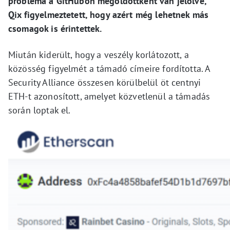
probléma a GitHubon megoldottként van jelölve,
Qix figyelmeztetett, hogy azért még lehetnek más
csomagok is érintettek.
Miután kiderült, hogy a veszély korlátozott, a
közösség figyelmét a támadó címeire fordította. A
Security Alliance összesen körülbelül öt centnyi
ETH-t azonosított, amelyet közvetlenül a támadás
során loptak el.