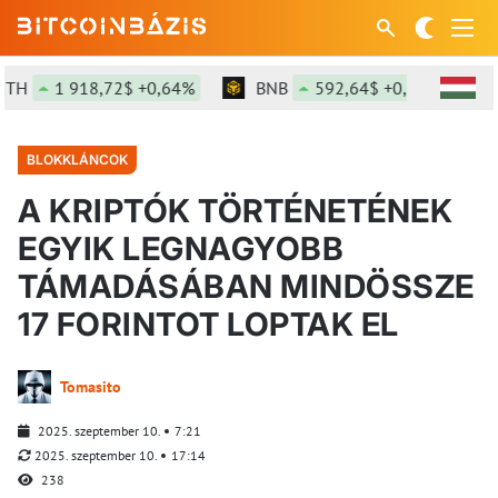
1 918,72$ +0,64%
BNB
592,64$ +0,5%
SOL
BLOKKLÁNCOK
A KRIPTÓK TÖRTÉNETÉNEK
EGYIK LEGNAGYOBB
TÁMADÁSÁBAN MINDÖSSZE
17 FORINTOT LOPTAK EL
Tomasito
2025. szeptember 10.
7:21
2025. szeptember 10.
17:14
238