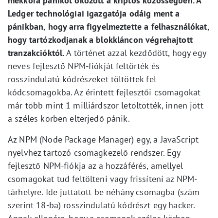
mekkora pánikot okozott a kriptós közösségben. A
Ledger technológiai igazgatója odáig ment a
pánikban, hogy arra figyelmeztette a felhasználókat,
hogy tartózkodjanak a blokkláncon végrehajtott
tranzakcióktól.
A történet azzal kezdődött, hogy egy
neves fejlesztő NPM-fiókját feltörték és
rosszindulatú kódrészeket töltöttek fel
kódcsomagokba. Az érintett fejlesztői csomagokat
már több mint 1 milliárdszor letöltötték, innen jött
a széles körben elterjedő pánik.
Az NPM (Node Package Manager) egy, a JavaScript
nyelvhez tartozó csomagkezelő rendszer. Egy
fejlesztő NPM-fiókja az a hozzáférés, amellyel
csomagokat tud feltölteni vagy frissíteni az NPM-
tárhelyre. Ide juttatott be néhány csomagba (szám
szerint 18-ba) rosszindulatú kódrészt egy hacker.