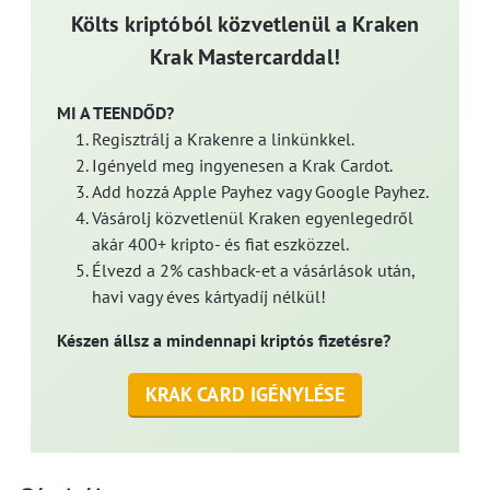
Költs kriptóból közvetlenül a Kraken
Krak Mastercarddal!
MI A TEENDŐD?
Regisztrálj a Krakenre a linkünkkel.
Igényeld meg ingyenesen a Krak Cardot.
Add hozzá Apple Payhez vagy Google Payhez.
Vásárolj közvetlenül Kraken egyenlegedről
akár 400+ kripto- és fiat eszközzel.
Élvezd a 2% cashback-et a vásárlások után,
havi vagy éves kártyadíj nélkül!
Készen állsz a mindennapi kriptós fizetésre?
KRAK CARD IGÉNYLÉSE