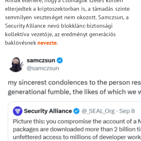
Annak ellenére, hogy a csomagok széles körben
elterjedtek a kriptoszektorban is, a támadás szinte
semmilyen veszteséget nem okozott. Samczsun, a
Security Alliance nevű blokklánc-biztonsági
kollektíva vezetője, az eredményt generációs
baklövésnek
nevezte
.