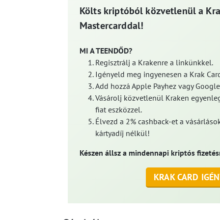
Költs kriptóból közvetlenül a Kr
Mastercarddal!
MI A TEENDŐD?
Regisztrálj a Krakenre a linkünkkel.
Igényeld meg ingyenesen a Krak Card
Add hozzá Apple Payhez vagy Google
Vásárolj közvetlenül Kraken egyenleg
fiat eszközzel.
Élvezd a 2% cashback-et a vásárlások
kártyadíj nélkül!
Készen állsz a mindennapi kriptós fizetés
KRAK CARD IGÉN