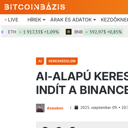
LIVE
HÍREK
ÁRAK ÉS ADATOK
KEZDŐKNE
ETH
1 917,33$ +1,09%
BNB
592,97$ +0,85%
AI
KERESKEDELEM
AI-ALAPÚ KERE
INDÍT A BINANC
2025. szeptember 09.
20:
dozsaben