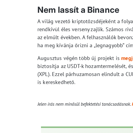
Nem lassít a Binance
A világ vezető kriptotőzsdéjeként a foly
rendkívül éles verseny zajlik. Számos rivá
az elmúlt években. A felhasználók bevon
ha meg kívánja őrizni a „legnagyobb” cím
Augusztus végén több új projekt is
megj
biztosítja az USDT-k hozamtermelését, é
(XPL). Ezzel párhuzamosan elindult a CUD
is kereskedhető.
Jelen írás nem minősül befektetési tanácsadásnak.