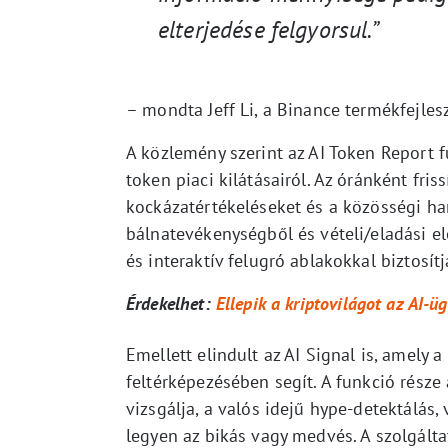
elterjedése felgyorsul.”
– mondta Jeff Li, a Binance termékfejlesz
A közlemény szerint az AI Token Report 
token piaci kilátásairól. Az óránként fris
kockázatértékeléseket és a közösségi ha
bálnatevékenységből és vételi/eladási e
és interaktív felugró ablakokkal biztosít
Érdekelhet:
Ellepik a kriptovilágot az AI-
Emellett elindult az AI Signal is, amely 
feltérképezésében segít. A funkció rész
vizsgálja, a valós idejű hype-detektálás,
legyen az bikás vagy medvés. A szolgálta