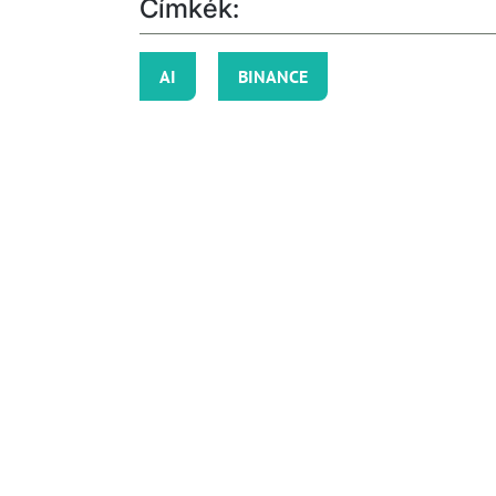
Címkék:
AI
BINANCE