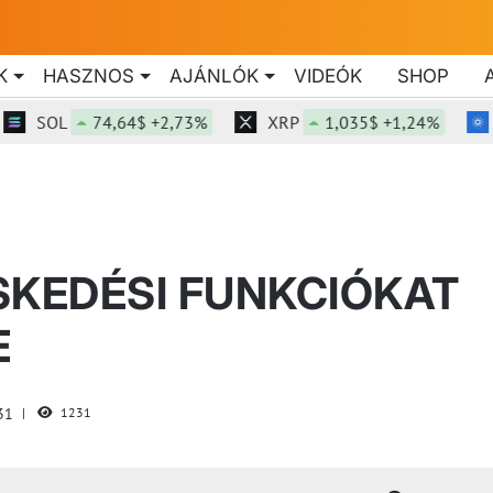
K
HASZNOS
AJÁNLÓK
VIDEÓK
SHOP
SOL
74,64$ +2,73%
XRP
1,035$ +1,24%
ADA
SKEDÉSI FUNKCIÓKAT
E
31
1231