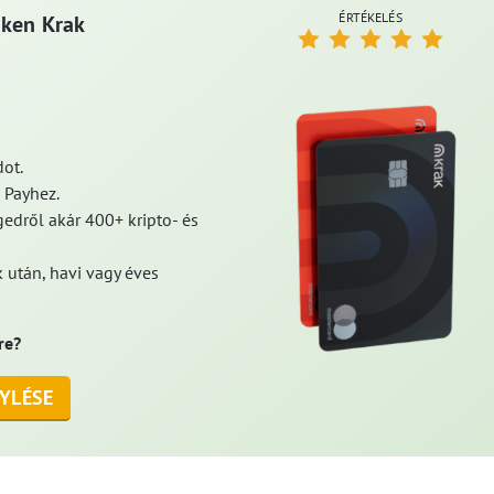
ÉRTÉKELÉS
aken Krak
ot.
 Payhez.
edről akár 400+ kripto- és
 után, havi vagy éves
re?
YLÉSE