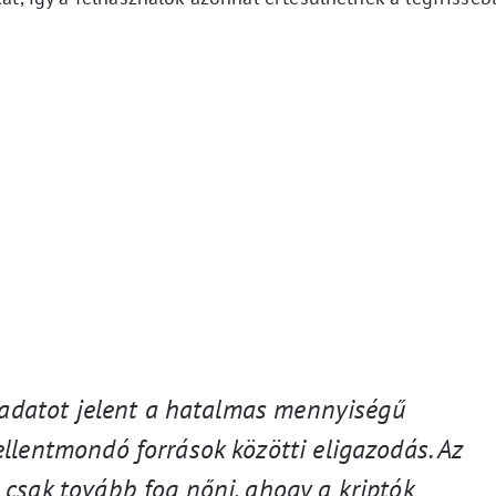
eladatot jelent a hatalmas mennyiségű
llentmondó források közötti eligazodás. Az
csak tovább fog nőni, ahogy a kriptók