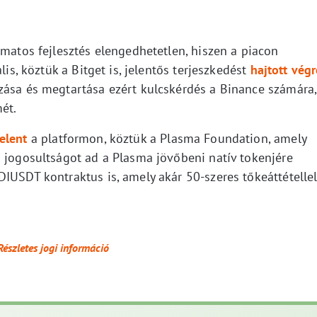
amatos fejlesztés elengedhetetlen, hiszen a piacon
lis, köztük a Bitget is, jelentős terjeszkedést
hajtott végr
zása és megtartása ezért kulcskérdés a Binance számára,
ét.
elent
a platformon, köztük a Plasma Foundation, amely
s jogosultságot ad a Plasma jövőbeni natív tokenjére
IUSDT kontraktus is, amely akár 50-szeres tőkeáttételle
Részletes jogi információ