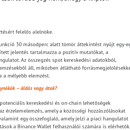
tésért felelős alelnöke.
funkció 30 másodperc alatt tömör áttekintést nyújt egy-e
sített jelentés tartalmazza a pozitív mutatókat, a
ngulatot. Az összegzés spot kereskedési adatokból,
lemzésekből áll, miközben átlátható forrásmegjelölésekk
ja a mélyebb elemzést.
ügynökök – áldás vagy átok?
a potenciális kereskedési és on-chain lehetőségek
e az érzelemelemzés, amely a közösségi hozzászólásokat
 valamint egy összefoglaló, amely jelzi a piaci hangulatot
tások a Binance Wallet felhasználói számára is elérhetők