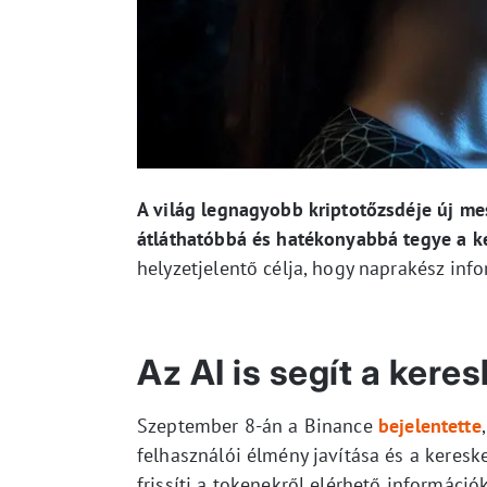
A világ legnagyobb kriptotőzsdéje új mes
átláthatóbbá és hatékonyabbá tegye a ke
helyzetjelentő célja, hogy naprakész inf
Az AI is segít a ker
Szeptember 8-án a Binance
bejelentette
felhasználói élmény javítása és a keres
frissíti a tokenekről elérhető információ