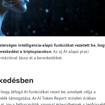
terséges intelligencia-alapú funkciókat vezetett be, hog
reskedést a kriptopiacokon.
Az új AI-alapú piaci
ormációval lássa el a kereskedőket.
eskedésben
, hogy átfogó AI-funkciókat vezet be, amelyek célja a
kedők támogatása. Az AI Token Report minden órában
kat, így a felhasználók azonnal értesülhetnek a legfrisseb