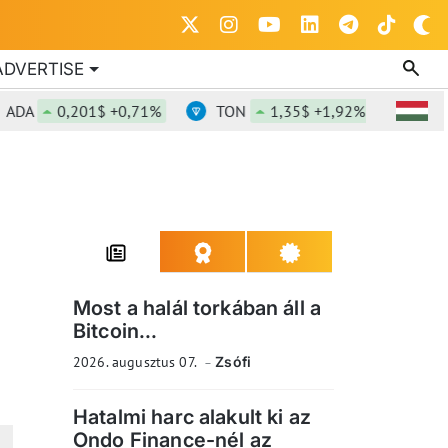
ADVERTISE
0,201$ +0,71%
TON
1,35$ +1,92%
DOT
0
Most a halál torkában áll a
Bitcoin...
2026. augusztus 07.
Zsófi
Hatalmi harc alakult ki az
Ondo Finance-nél az