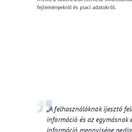
fejleményekről és piaci adatokról.
„A felhasználóknak ijesztő f
információ és az egymásnak e
információ mennyisége pedig 