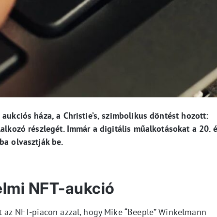
aukciós háza, a Christie’s, szimbolikus döntést hozott:
lalkozó részlegét. Immár a digitális műalkotásokat a 20. 
ba olvasztják be.
elmi NFT-aukció
át az NFT-piacon azzal, hogy Mike “Beeple” Winkelmann