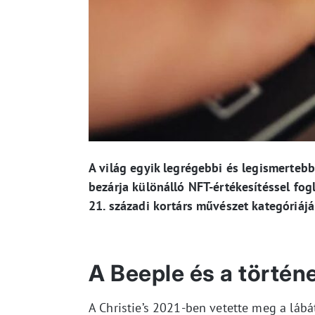
A világ egyik legrégebbi és legismertebb 
bezárja különálló NFT-értékesítéssel fog
21. századi kortárs művészet kategóriájá
A Beeple és a történ
A Christie’s 2021-ben vetette meg a láb