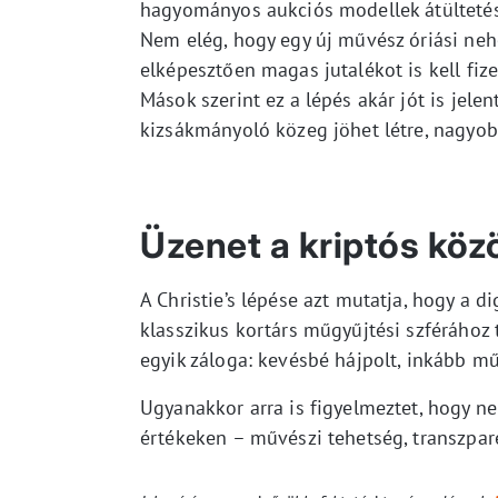
hagyományos aukciós modellek átültetés
Nem elég, hogy egy új művész óriási nehé
elképesztően magas jutalékot is kell fiz
Mások szerint ez a lépés akár jót is jele
kizsákmányoló közeg jöhet létre, nagyob
Üzenet a kriptós kö
A Christie’s lépése azt mutatja, hogy a
klasszikus kortárs műgyűjtési szférához 
egyik záloga: kevésbé hájpolt, inkább m
Ugyanakkor arra is figyelmeztet, hogy n
értékeken – művészi tehetség, transzpare