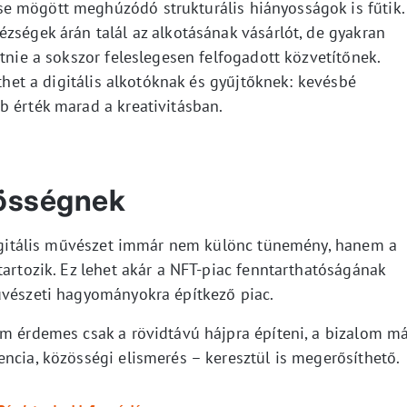
e mögött meghúzódó strukturális hiányosságok is fűtik.
zségek árán talál az alkotásának vásárlót, de gyakran
etnie a sokszor feleslegesen felfogadott közvetítőnek.
nthet a digitális alkotóknak és gyűjtőknek: kevésbé
b érték marad a kreativitásban.
zösségnek
 digitális művészet immár nem különc tünemény, hanem a
tartozik. Ez lehet akár a NFT-piac fenntarthatóságának
űvészeti hagyományokra építkező piac.
em érdemes csak a rövidtávú hájpra építeni, a bizalom m
ncia, közösségi elismerés – keresztül is megerősíthető.