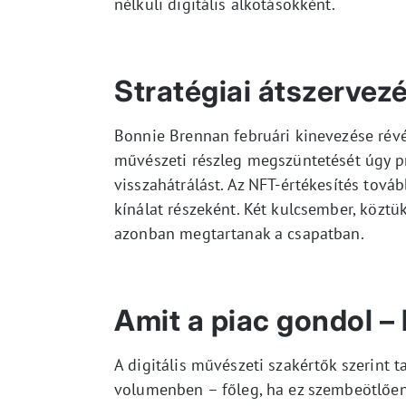
nélküli digitális alkotásokként.
Stratégiai átszervezé
Bonnie Brennan februári kinevezése révén 
művészeti részleg megszüntetését úgy p
visszahátrálást. Az NFT-értékesítés továb
kínálat részeként. Két kulcsember, köztük
azonban megtartanak a csapatban.
Amit a piac gondol – 
A digitális művészeti szakértők szerint t
volumenben – főleg, ha ez szembeötlően 