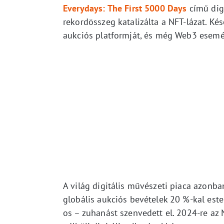
Everydays: The First 5000 Days
című digi
rekordösszeg katalizálta a NFT-lázat. Kés
aukciós platformját, és még Web3 esemén
A világ digitális művészeti piaca azonb
globális aukciós bevételek 20 %-kal est
os – zuhanást szenvedett el. 2024-re az