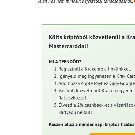
Jelen írás nem minősül befektetési tanácsadásnak.
Költs kriptóból közvetlenül a Kr
Mastercarddal!
MI A TEENDŐD?
Regisztrálj a Krakenre a linkünkkel.
Igényeld meg ingyenesen a Krak Card
Add hozzá Apple Payhez vagy Google
Vásárolj közvetlenül Kraken egyenleg
fiat eszközzel.
Élvezd a 2% cashback-et a vásárlások
kártyadíj nélkül!
Készen állsz a mindennapi kriptós fizetés