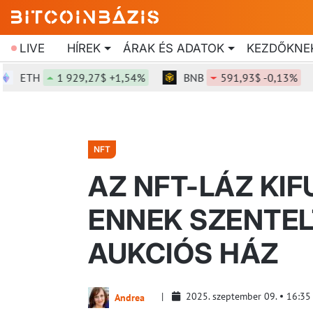
LIVE
HÍREK
ÁRAK ÉS ADATOK
KEZDŐKNE
ETH
1 929,27$ +1,54%
BNB
591,93$ -0,13%
NFT
AZ NFT-LÁZ KIF
ENNEK SZENTEL
AUKCIÓS HÁZ
2025. szeptember 09.
16:35
Andrea