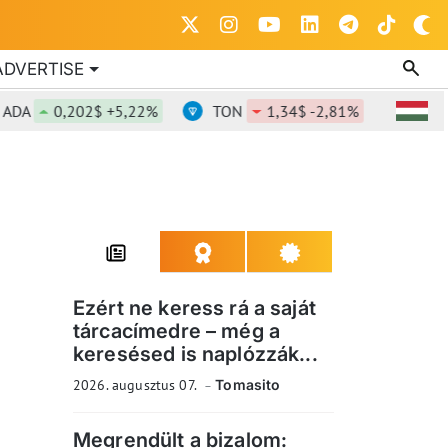
ADVERTISE
0,202$ +5,22%
TON
1,34$ -2,81%
DOT
0,
Ezért ne keress rá a saját
tárcacímedre – még a
keresésed is naplózzák...
2026. augusztus 07.
Tomasito
Megrendült a bizalom: