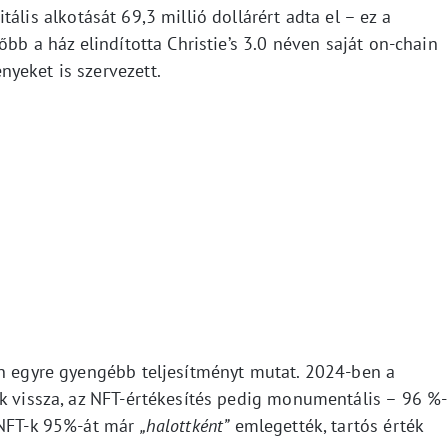
tális alkotását 69,3 millió dollárért adta el – ez a
őbb a ház elindította Christie’s 3.0 néven saját on-chain
yeket is szervezett.
an egyre gyengébb teljesítményt mutat. 2024-ben a
ek vissza, az NFT-értékesítés pedig monumentális – 96 %-
 NFT-k 95%-át már
„halottként”
emlegették, tartós érték