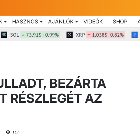
K
HASZNOS
AJÁNLÓK
VIDEÓK
SHOP
SOL
73,91$ +0,99%
XRP
1,038$ -0,82%
ADA
ULLADT, BEZÁRTA
T RÉSZLEGÉT AZ
117