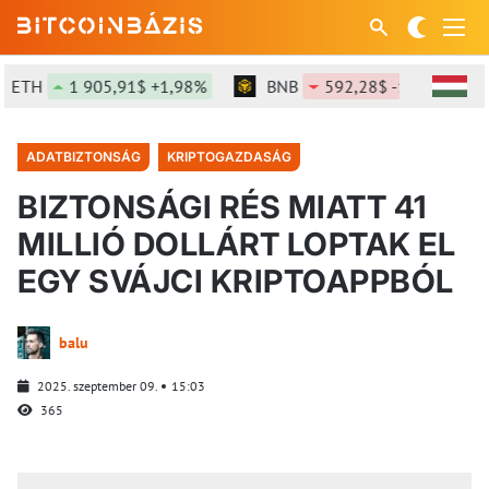
ETH
1 905,91$ +1,98%
BNB
592,28$ -1,21%
ADATBIZTONSÁG
KRIPTOGAZDASÁG
BIZTONSÁGI RÉS MIATT 41
MILLIÓ DOLLÁRT LOPTAK EL
EGY SVÁJCI KRIPTOAPPBÓL
balu
2025. szeptember 09.
15:03
365