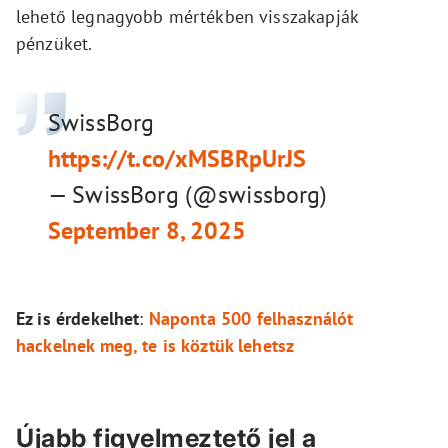
lehető legnagyobb mértékben visszakapják
pénzüket.
SwissBorg
https://t.co/xMSBRpUrJS
— SwissBorg (@swissborg)
September 8, 2025
Ez is érdekelhet
:
Naponta 500 felhasználót
hackelnek meg, te is köztük lehetsz
Újabb figyelmeztető jel a