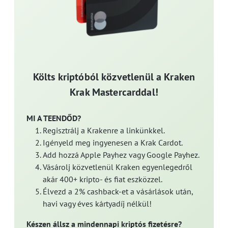
Költs kriptóból közvetlenül a Kraken
Krak Mastercarddal!
MI A TEENDŐD?
Regisztrálj a Krakenre a linkünkkel.
Igényeld meg ingyenesen a Krak Cardot.
Add hozzá Apple Payhez vagy Google Payhez.
Vásárolj közvetlenül Kraken egyenlegedről
akár 400+ kripto- és fiat eszközzel.
Élvezd a 2% cashback-et a vásárlások után,
havi vagy éves kártyadíj nélkül!
Készen állsz a mindennapi kriptós fizetésre?