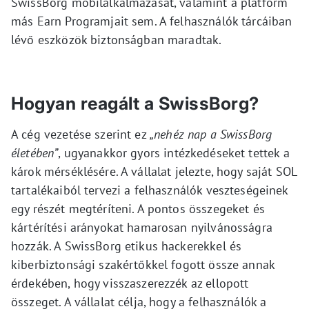
SwissBorg mobilalkalmazását, valamint a platform
más Earn Programjait sem. A felhasználók tárcáiban
lévő eszközök biztonságban maradtak.
Hogyan reagált a SwissBorg?
A cég vezetése szerint ez
„nehéz nap a SwissBorg
életében”
, ugyanakkor gyors intézkedéseket tettek a
károk mérséklésére. A vállalat jelezte, hogy saját SOL
tartalékaiból tervezi a felhasználók veszteségeinek
egy részét megtéríteni. A pontos összegeket és
kártérítési arányokat hamarosan nyilvánosságra
hozzák. A SwissBorg etikus hackerekkel és
kiberbiztonsági szakértőkkel fogott össze annak
érdekében, hogy visszaszerezzék az ellopott
összeget. A vállalat célja, hogy a felhasználók a