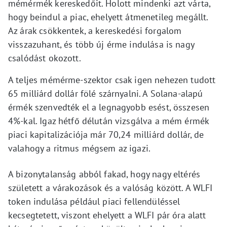
mémérmék kereskedőit. Holott mindenki azt várta,
hogy beindul a piac, ehelyett átmenetileg megállt.
Az árak csökkentek, a kereskedési forgalom
visszazuhant, és több új érme indulása is nagy
csalódást okozott.
A teljes mémérme-szektor csak igen nehezen tudott
65 milliárd dollár fölé szárnyalni. A Solana-alapú
érmék szenvedték el a legnagyobb esést, összesen
4%-kal. Igaz hétfő délután vizsgálva a mém érmék
piaci kapitalizációja már 70,24 milliárd dollár, de
valahogy a ritmus mégsem az igazi.
A bizonytalanság abból fakad, hogy nagy eltérés
született a várakozások és a valóság között. A WLFI
token indulása például piaci fellendüléssel
kecsegtetett, viszont ehelyett a WLFI pár óra alatt