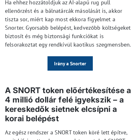
Ha ehhez hozzátoldjuk az AI-alapú rug pull
ellenőrzést és a bálnatárcák másolását is, akkor
tiszta sor, miért kap most ekkora figyelmet a
Snorter. Gyorsabb belépést, kedvezőbb költségeket
biztosít és még biztonsági funkciókat is
felsorakoztat egy rendkívül kaotikus szegmensben.
Irány a Snorter
A SNORT token előértékesítése a
4 millió dollár felé igyekszik – a
kereskedők sietnek elcsípni a
korai belépést
Az egész rendszer a SNORT token köré lett építve,