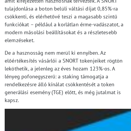
amit kifejezetten hasznosnak terveztek. A SNORT
tulajdonlása a boton belüli váltási díjat 0,85%-ra
csökkenti, és elérhetővé teszi a magasabb szintű
funkciókat – például a korlátlan érme-vadászatot, a
modern másolási beállításokat és a részletesebb
elemzéseket.
De a hasznosság nem merül ki ennyiben. Az
előértékesítés vásárlói a SNORT tokenjeiket rögtön
leköthetik, a jelenleg az éves hozam 123%-os. A
lényeg pofonegyszerű: a staking támogatja a
rendelkezésre álló kínálat csökkentését a token
generálási esemény (TGE) előtt, és még jutalmat is
kapsz.