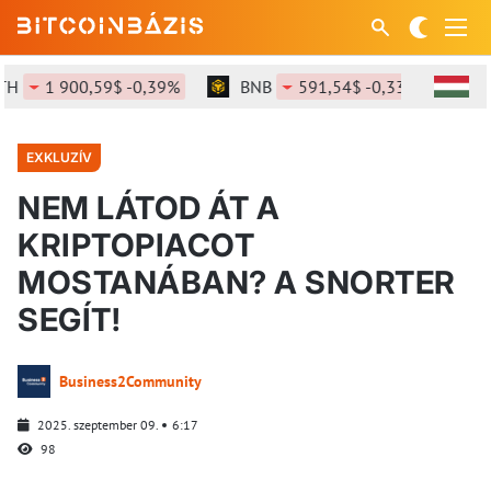
1 900,59$ -0,39%
BNB
591,54$ -0,33%
SOL
EXKLUZÍV
NEM LÁTOD ÁT A
KRIPTOPIACOT
MOSTANÁBAN? A SNORTER
SEGÍT!
Business2Community
2025. szeptember 09.
6:17
98