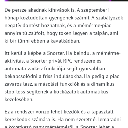
De persze akadnak kihívások is. A szeptemberi
hónap köztudottan gyengének számít. A szabályozók
negatív döntést hozhatnak, és a mémérme-piac
annyira túlzsúfolt, hogy token legyen a talpán, ami
ki bír tűnni ebben a kavalkádban.
Itt kerül a képbe a Snorter. Ha beindul a mémérme-
aktivitás, a Snorter privát RPC rendszere és
automata vadász funkciója segít gyorsabban
bekapcsolódni a friss indulásokba. Ha pedig a piac
zavaros lesz, a másolási funkciók és a dinamikus
stop-loss segítenek a kockázatok automatikus
kezelésében.
Ez a rendszer vonzó lehet kezdők és a tapasztalt
kereskedők számára is. Ha nem szeretnél lemaradni
a következő nagy mémérméről, a Snorter lehet a