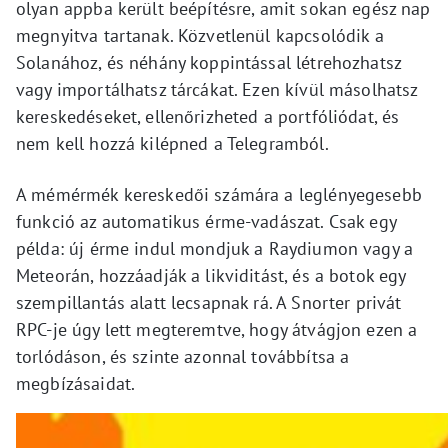
olyan appba került beépítésre, amit sokan egész nap
megnyitva tartanak. Közvetlenül kapcsolódik a
Solanához, és néhány koppintással létrehozhatsz
vagy importálhatsz tárcákat. Ezen kívül másolhatsz
kereskedéseket, ellenőrizheted a portfóliódat, és
nem kell hozzá kilépned a Telegramból.
A mémérmék kereskedői számára a leglényegesebb
funkció az automatikus érme-vadászat. Csak egy
példa: új érme indul mondjuk a Raydiumon vagy a
Meteorán, hozzáadják a likviditást, és a botok egy
szempillantás alatt lecsapnak rá. A Snorter privát
RPC-je úgy lett megteremtve, hogy átvágjon ezen a
torlódáson, és szinte azonnal továbbítsa a
megbízásaidat.