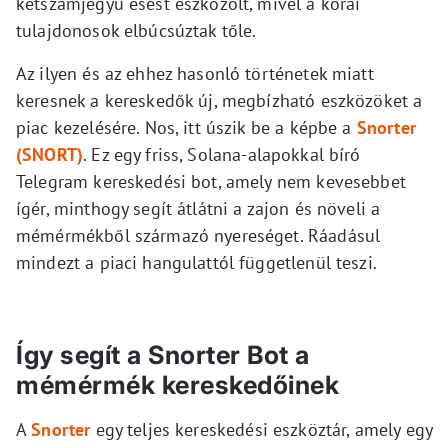
kétszámjegyű esést eszközölt, mivel a korai
tulajdonosok elbúcsúztak tőle.
Az ilyen és az ehhez hasonló történetek miatt
keresnek a kereskedők új, megbízható eszközöket a
piac kezelésére. Nos, itt úszik be a képbe a
Snorter
(SNORT)
. Ez egy friss, Solana-alapokkal bíró
Telegram kereskedési bot, amely nem kevesebbet
ígér, minthogy segít átlátni a zajon és növeli a
mémérmékből származó nyereséget. Ráadásul
mindezt a piaci hangulattól függetlenül teszi.
Így segít a Snorter Bot a
mémérmék kereskedőinek
A
Snorter
egy teljes kereskedési eszköztár, amely egy