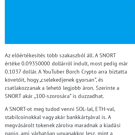
Az előértékesítés több szakaszból áll. A SNORT
értéke 0.09350000 dollárról indult, most pedig már
0.1037 dollár. A YouTuber Borch Crypto arra biztatta
követőit, hogy „cselekedjenek gyorsan”, és
csatlakozzanak a lehető legjobb áron. Szerinte a
SNORT akár „100-szorosára” is duzzadhat.
A SNORT-ot meg tudod venni SOL-lal, ETH-val,
stabilcoinokkal vagy akár bankkártyával is. A
megvásárolt tokenek zárolva maradnak a kiadási
napig, ami várhatóan ugyanakkor lesz, mint a