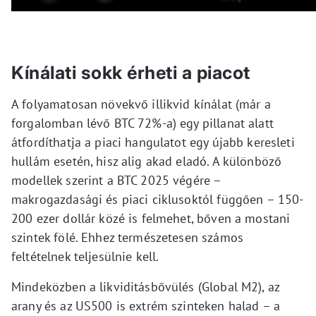
Kínálati sokk érheti a piacot
A folyamatosan növekvő illikvid kínálat (már a
forgalomban lévő BTC 72%-a) egy pillanat alatt
átfordíthatja a piaci hangulatot egy újabb keresleti
hullám esetén, hisz alig akad eladó. A különböző
modellek szerint a BTC 2025 végére –
makrogazdasági és piaci ciklusoktól függően – 150-
200 ezer dollár közé is felmehet, bőven a mostani
szintek fölé. Ehhez természetesen számos
feltételnek teljesülnie kell.
Mindeközben a likviditásbővülés (Global M2), az
arany és az US500 is extrém szinteken halad – a