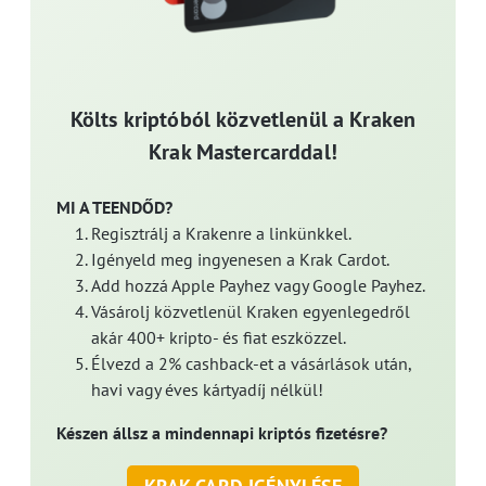
Költs kriptóból közvetlenül a Kraken
Krak Mastercarddal!
MI A TEENDŐD?
Regisztrálj a Krakenre a linkünkkel.
Igényeld meg ingyenesen a Krak Cardot.
Add hozzá Apple Payhez vagy Google Payhez.
Vásárolj közvetlenül Kraken egyenlegedről
akár 400+ kripto- és fiat eszközzel.
Élvezd a 2% cashback-et a vásárlások után,
havi vagy éves kártyadíj nélkül!
Készen állsz a mindennapi kriptós fizetésre?