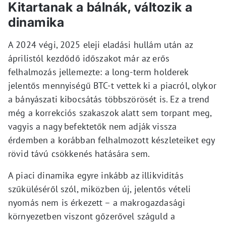
Kitartanak a bálnák, változik a
dinamika
A 2024 végi, 2025 eleji eladási hullám után az
áprilistól kezdődő időszakot már az erős
felhalmozás jellemezte: a long-term holderek
jelentős mennyiségű BTC-t vettek ki a piacról, olykor
a bányászati kibocsátás többszörösét is. Ez a trend
még a korrekciós szakaszok alatt sem torpant meg,
vagyis a nagy befektetők nem adják vissza
érdemben a korábban felhalmozott készleteiket egy
rövid távú csökkenés hatására sem.
A piaci dinamika egyre inkább az illikviditás
szűküléséről szól, miközben új, jelentős vételi
nyomás nem is érkezett – a makrogazdasági
környezetben viszont gőzerővel száguld a