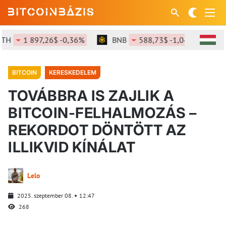
1 897,26$ -0,36%
BNB
588,73$ -1,04%
SOL
BITCOIN
KERESKEDELEM
TOVÁBBRA IS ZAJLIK A
BITCOIN-FELHALMOZÁS –
REKORDOT DÖNTÖTT AZ
ILLIKVID KÍNÁLAT
Lelo
2025. szeptember 08.
12:47
268