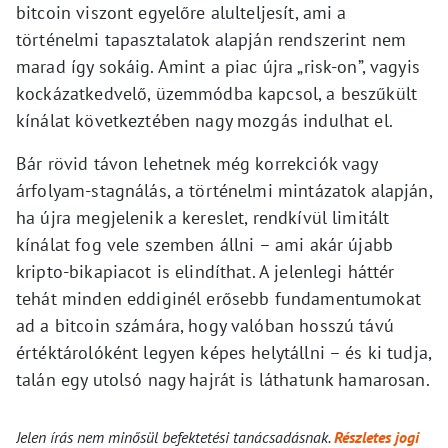
bitcoin viszont egyelőre alulteljesít, ami a
történelmi tapasztalatok alapján rendszerint nem
marad így sokáig. Amint a piac újra „risk-on”, vagyis
kockázatkedvelő, üzemmódba kapcsol, a beszűkült
kínálat következtében nagy mozgás indulhat el.
Bár rövid távon lehetnek még korrekciók vagy
árfolyam-stagnálás, a történelmi mintázatok alapján,
ha újra megjelenik a kereslet, rendkívül limitált
kínálat fog vele szemben állni – ami akár újabb
kripto-bikapiacot is elindíthat. A jelenlegi háttér
tehát minden eddiginél erősebb fundamentumokat
ad a bitcoin számára, hogy valóban hosszú távú
értéktárolóként legyen képes helytállni – és ki tudja,
talán egy utolsó nagy hajrát is láthatunk hamarosan.
Jelen írás nem minősül befektetési tanácsadásnak.
Részletes jogi