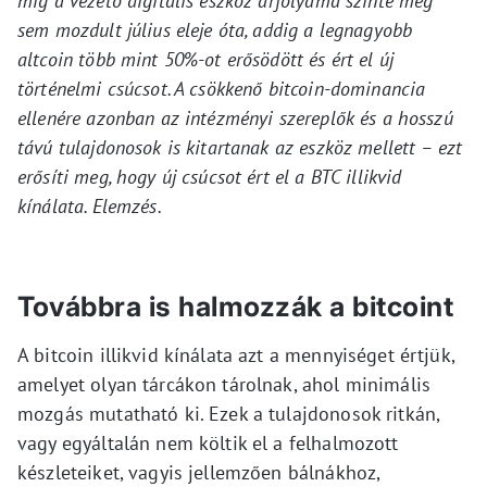
míg a vezető digitális eszköz árfolyama szinte meg
sem mozdult július eleje óta, addig a legnagyobb
altcoin több mint 50%-ot erősödött és ért el új
történelmi csúcsot. A csökkenő bitcoin-dominancia
ellenére azonban az intézményi szereplők és a hosszú
távú tulajdonosok is kitartanak az eszköz mellett – ezt
erősíti meg, hogy új csúcsot ért el a BTC illikvid
kínálata. Elemzés.
Továbbra is halmozzák a bitcoint
A bitcoin illikvid kínálata azt a mennyiséget értjük,
amelyet olyan tárcákon tárolnak, ahol minimális
mozgás mutatható ki. Ezek a tulajdonosok ritkán,
vagy egyáltalán nem költik el a felhalmozott
készleteiket, vagyis jellemzően bálnákhoz,