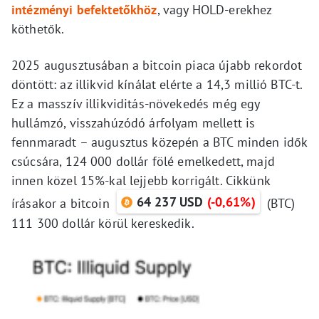
intézményi befektetőkhöz
, vagy HOLD-erekhez
köthetők.
2025 augusztusában a bitcoin piaca újabb rekordot
döntött: az illikvid kínálat elérte a 14,3 millió BTC-t.
Ez a masszív illikviditás-növekedés még egy
hullámzó, visszahúzódó árfolyam mellett is
fennmaradt – augusztus közepén a BTC minden idők
csúcsára, 124 000 dollár fölé emelkedett, majd
innen közel 15%-kal lejjebb korrigált. Cikkünk
64 237 USD
(-0,61%)
írásakor a bitcoin
(BTC)
111 300 dollár körül kereskedik.