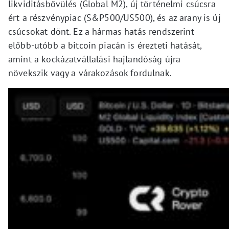
likviditásbővülés (Global M2), új történelmi csúcsra
ért a részvénypiac (S&P500/US500), és az arany is új
csúcsokat dönt. Ez a hármas hatás rendszerint
előbb-utóbb a bitcoin piacán is érezteti hatását,
amint a kockázatvállalási hajlandóság újra
növekszik vagy a várakozások fordulnak.