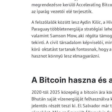
megrendezésre kerülő Accelerating Bitcoi
az iparág vezetői elé terjesztik.
A felszólalók között lesz Aydin Kilic, a H
Paraguay többletenergiája stratégiai leh
valamint Samson Mow, aki régóta támogat
tekinti. A civil társadalom képviselői, m
körű oktatást tartanak fontosnak, hogy 
hasznot könnyű lesz elmagyarázni.
A Bitcoin haszna és 
2020-tól 2025 közepéig a bitcoin ára kö
Bhután saját vízenergiáját felhasználva
jelentős részét teszi ki. El Salvador már