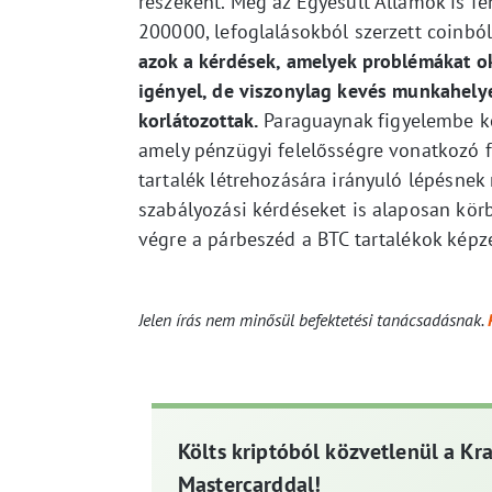
részeként. Még az Egyesült Államok is fen
200000, lefoglalásokból szerzett coinból
azok a kérdések, amelyek problémákat ok
igényel, de viszonylag kevés munkahelye
korlátozottak.
Paraguaynak figyelembe kel
amely pénzügyi felelősségre vonatkozó fe
tartalék létrehozására irányuló lépésne
szabályozási kérdéseket is alaposan körbe
végre a párbeszéd a BTC tartalékok kép
Jelen írás nem minősül befektetési tanácsadásnak.
Költs kriptóból közvetlenül a Kr
Mastercarddal!