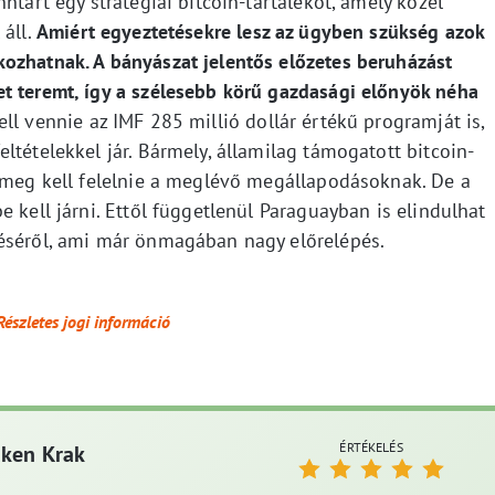
ntart egy stratégiai bitcoin-tartalékot, amely közel
 áll.
Amiért egyeztetésekre lesz az ügyben szükség azok
ozhatnak. A bányászat jelentős előzetes beruházást
t teremt, így a szélesebb körű gazdasági előnyök néha
l vennie az IMF 285 millió dollár értékű programját is,
ltételekkel jár. Bármely, államilag támogatott bitcoin-
k meg kell felelnie a meglévő megállapodásoknak. De a
 kell járni. Ettől függetlenül Paraguayban is elindulhat
zéséről, ami már önmagában nagy előrelépés.
Részletes jogi információ
ÉRTÉKELÉS
aken Krak