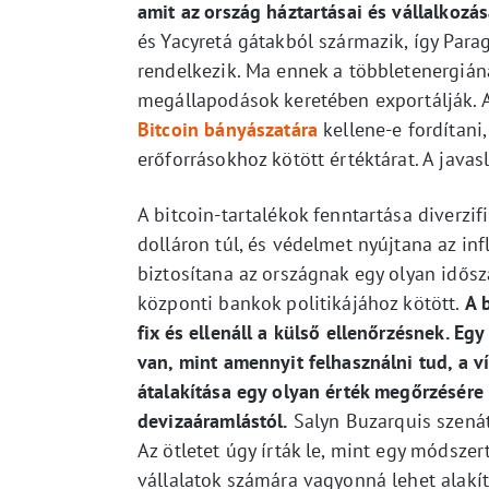
amit az ország háztartásai és vállalkozá
és Yacyretá gátakból származik, így Para
rendelkezik. Ma ennek a többletenergiána
megállapodások keretében exportálják. A 
Bitcoin bányászatára
kellene-e fordítani
erőforrásokhoz kötött értéktárat. A java
A bitcoin-tartalékok fenntartása diverzi
dolláron túl, és védelmet nyújtana az in
biztosítana az országnak egy olyan idős
központi bankok politikájához kötött.
A 
fix és ellenáll a külső ellenőrzésnek. E
van, mint amennyit felhasználni tud, a v
átalakítása egy olyan érték megőrzésére 
devizaáramlástól.
Salyn Buzarquis szenát
Az ötletet úgy írták le, mint egy módsze
vállalatok számára vagyonná lehet alakí