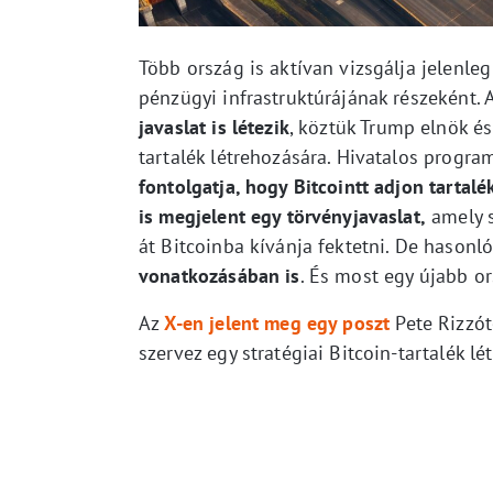
Több ország is aktívan vizsgálja jelenleg
pénzügyi infrastruktúrájának részeként. 
javaslat is létezik
, köztük Trump elnök é
tartalék létrehozására. Hivatalos progr
fontolgatja, hogy Bitcointt adjon tartalé
is megjelent egy törvényjavaslat,
amely s
át Bitcoinba kívánja fektetni. De hason
vonatkozásában is
. És most egy újabb ors
Az
X-en jelent meg egy poszt
Pete Rizzót
szervez egy stratégiai Bitcoin-tartalék lé