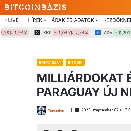
LIVE
HÍREK
ÁRAK ÉS ADATOK
KEZDŐKNE
 -1,94%
XRP
1,035$ -2,53%
ADA
0,202$ +5,
BÁNYÁSZAT
BITCOIN
MILLIÁRDOKAT 
PARAGUAY ÚJ N
2025. szeptember 07.
13:0
Tomasito