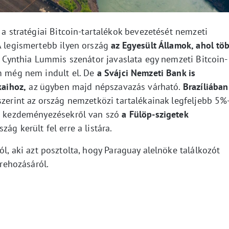
 a stratégiai Bitcoin-tartalékok bevezetését nemzeti
A legismertebb ilyen ország
az Egyesült Államok, ahol tö
s Cynthia Lummis szenátor javaslata egy nemzeti Bitcoin-
am még nem indult el. De
a Svájci Nemzeti Bank is
kaihoz,
az ügyben majd népszavazás várható.
Brazíliában
zerint az ország nemzetközi tartalékainak legfeljebb 5%
ló kezdeményezésekről van szó
a Fülöp-szigetek
zág került fel erre a listára.
ól, aki azt posztolta, hogy Paraguay alelnöke találkozót
trehozásáról.