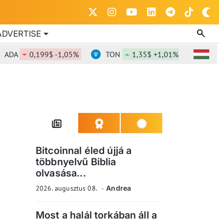
ADVERTISE
0,199$ -1,05%
TON
1,35$ +1,01%
DOT
0,
Bitcoinnal éled újjá a
többnyelvű Biblia
olvasása...
2026. augusztus 08.
Andrea
Most a halál torkában áll a