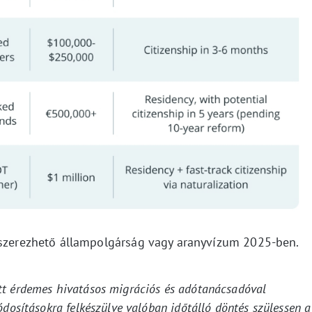
s szerezhető állampolgárság vagy aranyvízum 2025-ben.
tt érdemes hivatásos migrációs és adótanácsadóval
ódosításokra felkészülve valóban időtálló döntés szülessen a