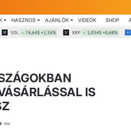
K
HASZNOS
AJÁNLÓK
VIDEÓK
SHOP
SOL
74,64$ +2,36%
XRP
1,034$ +0,68%
ADA
RSZÁGOKBAN
VÁSÁRLÁSSAL IS
SZ
386