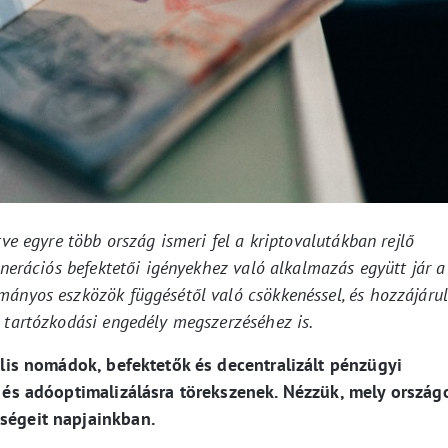
tve egyre több ország ismeri fel a kriptovalutákban rejlő
enerációs befektetői igényekhez való alkalmazás együtt jár a
mányos eszközök függésétől való csökkenéssel, és hozzájárul
 tartózkodási engedély megszerzéséhez is.
tális nomádok, befektetők és decentralizált pénzügyi
ra és adóoptimalizálásra törekszenek. Nézzük, mely ország
őségeit napjainkban.