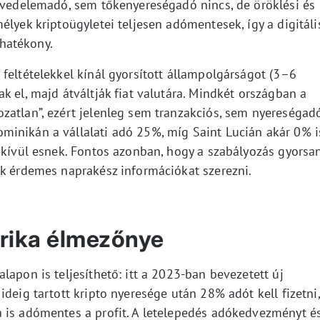
jövedelemadó, sem tőkenyereségadó nincs, de öröklési és
élyek kriptoügyletei teljesen adómentesek, így a digitáli
hatékony.
feltételekkel kínál gyorsított állampolgárságot (3–6
k el, majd átváltják fiat valutára. Mindkét országban a
zatlan”, ezért jelenleg sem tranzakciós, sem nyereségad
minikán a vállalati adó 25%, míg Saint Lucián akár 0% i
n kívül esnek. Fontos azonban, hogy a szabályozás gyorsa
ek érdemes naprakész információkat szerezni.
rika élmezőnye
apon is teljesíthető: itt a 2023-ban bevezetett új
ideig tartott kripto nyeresége után 28% adót kell fizetni,
 is adómentes a profit. A letelepedés adókedvezményt é