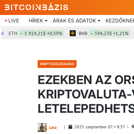
LIVE
HÍREK
ÁRAK ÉS ADATOK
KEZDŐKNE
TH
1 914,21$ +0,59%
BNB
594,23$ +1,21%
KRIPTOGAZDASÁG
EZEKBEN AZ O
KRIPTOVALUTA-
LETELEPEDHET
2025. szeptember 07.
8:37
Lelo