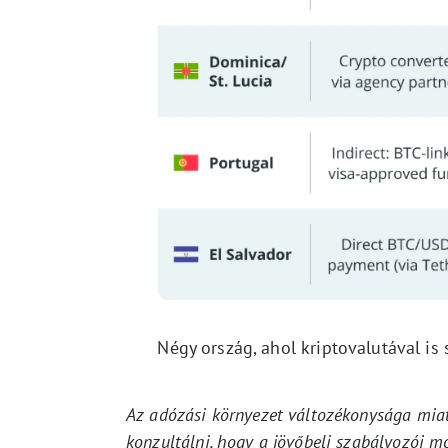
Négy ország, ahol kriptovalutával i
Az adózási környezet változékonysága mia
konzultálni, hogy a jövőbeli szabályozói m