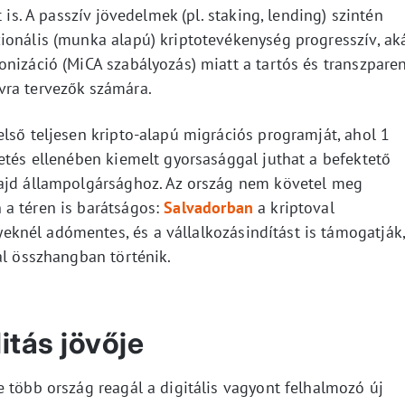
 is. A passzív jövedelmek (pl. staking, lending) szintén
ionális (munka alapú) kriptotevékenység progresszív, ak
nizáció (MiCA szabályozás) miatt a tartós és transzpare
vra tervezők számára.
lső teljesen kripto-alapú migrációs programját, ahol 1
etés ellenében kiemelt gyorsasággal juthat a befektető
majd állampolgársághoz. Az ország nem követel meg
a téren is barátságos:
Salvadorban
a kriptoval
knél adómentes, és a vállalkozásindítást is támogatják,
al összhangban történik.
itás jövője
 több ország reagál a digitális vagyont felhalmozó új