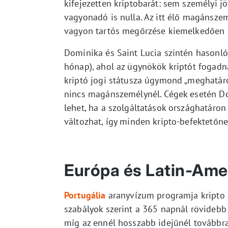
kifejezetten kriptobarát: sem személyi 
vagyonadó is nulla. Az itt élő magánszem
vagyon tartós megőrzése kiemelkedően 
Dominika és Saint Lucia szintén hasonló 
hónap), ahol az ügynökök kriptót fogadna
kriptó jogi státusza úgymond „meghatáro
nincs magánszemélynél. Cégek esetén Do
lehet, ha a szolgáltatások országhatáro
változhat, így minden kripto-befektetőn
Európa és Latin-Ame
Portugália
aranyvízum programja kripto al
szabályok szerint a 365 napnál rövidebb 
míg az ennél hosszabb idejűnél továbbra