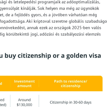
sági és letelepedési programjaik az adóoptimalizálás,
egyensúlyát kínálják. Sok helyen ma még az ügynökök
ket, de a fejlődés gyors, és a jövőben várhatóan még
lfogadottsága. Aki kriptoval szeretne globális szabadságo
onnövekedést, annak ezek az országok 2025-ben valós
dig körültekintő jogi, adózási és szabályozási elemzés