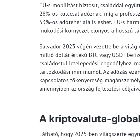
EU-s mobilitást biztosít, családdal együtt
28%-os kulccsal adóznak, míg a professz
53%-os adóteher alá is eshet. EU-s harmo
működési környezet előnyös a hosszú tá
Salvador 2023 végén vezette be a világ e
millió dollár értékű BTC vagy USDT befiz
családostul letelepedési engedélyhez, 
tartózkodási minimumot. Az adózás ezen 
kapcsolatos tőkenyereség magánszemélye
amennyiben az ország fejlesztési céljaiv
A kriptovaluta-global
Látható, hogy 2025-ben világszerte egyre