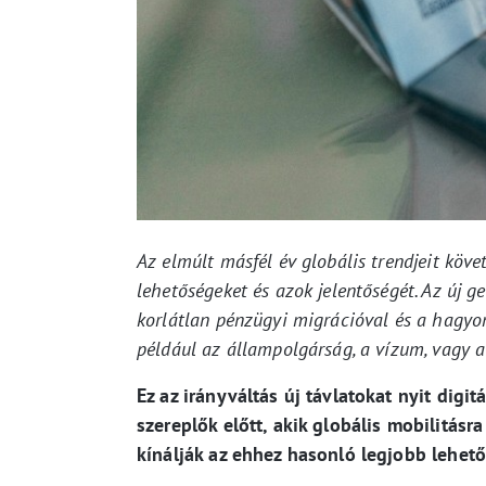
Az elmúlt másfél év globális trendjeit köve
lehetőségeket és azok jelentőségét. Az új g
korlátlan pénzügyi migrációval és a hagyo
például az állampolgárság, a vízum, vagy a
Ez az irányváltás új távlatokat nyit digi
szereplők előtt, akik globális mobilitás
kínálják az ehhez hasonló legjobb lehet