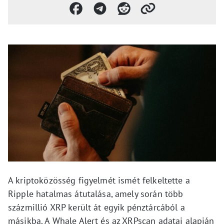
A kriptoközösség figyelmét ismét felkeltette a
Ripple hatalmas átutalása, amely során több
százmillió XRP került át egyik pénztárcából a
másikba. A Whale Alert és az XRPscan adatai alapján