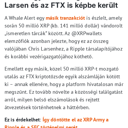
Larsen és az FTX is képbe került
A Whale Alert egy
másik tranzakciót
is észlelt, amely
során 50 millió XRP (kb. 141 millió dollár) vándorolt
„ismeretlen tárcák” között. Az @XRPwallets
elemzőfiók azonban jelezte, hogy ez az összeg
valójában Chris Larsenhez, a Ripple társalapítójához
és korábbi vezérigazgatójához köthető.
Emellett egy másik, közel 50 millió XRP-t mozgató
utalás az FTX kriptotőzsde egyik alszámláján kötött
ki – annak ellenére, hogy a platform hivatalosan már
megszűnt. Ez tovább növelte a közösségi találgatást
arról, milyen belső elszámolások és rejtett
átvezetések történhetnek a háttérben.
Ez is érdekelhet
:
Így döntötte el az XRP Army a
Ripple és a SEC történelmi perét