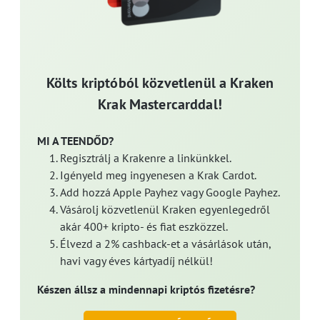
Költs kriptóból közvetlenül a Kraken
Krak Mastercarddal!
MI A TEENDŐD?
Regisztrálj a Krakenre a linkünkkel.
Igényeld meg ingyenesen a Krak Cardot.
Add hozzá Apple Payhez vagy Google Payhez.
Vásárolj közvetlenül Kraken egyenlegedről
akár 400+ kripto- és fiat eszközzel.
Élvezd a 2% cashback-et a vásárlások után,
havi vagy éves kártyadíj nélkül!
Készen állsz a mindennapi kriptós fizetésre?