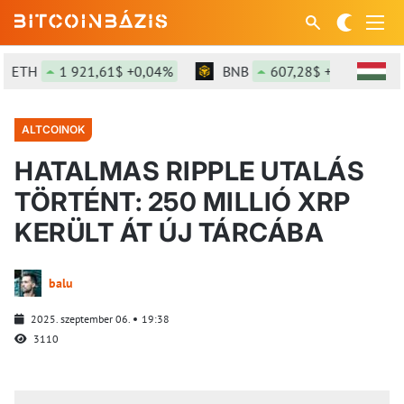
ETH
1 921,61$ +0,04%
BNB
607,28$ +0,68%
ALTCOINOK
HATALMAS RIPPLE UTALÁS
TÖRTÉNT: 250 MILLIÓ XRP
KERÜLT ÁT ÚJ TÁRCÁBA
balu
2025. szeptember 06.
19:38
3110