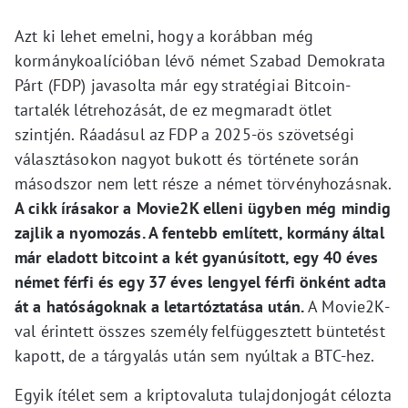
Azt ki lehet emelni, hogy a korábban még
kormánykoalícióban lévő német Szabad Demokrata
Párt (FDP) javasolta már egy stratégiai Bitcoin-
tartalék létrehozását, de ez megmaradt ötlet
szintjén. Ráadásul az FDP a 2025-ös szövetségi
választásokon nagyot bukott és története során
másodszor nem lett része a német törvényhozásnak.
A cikk írásakor a Movie2K elleni ügyben még mindig
zajlik a nyomozás. A fentebb említett, kormány által
már eladott bitcoint a két gyanúsított, egy 40 éves
német férfi és egy 37 éves lengyel férfi önként adta
át a hatóságoknak a letartóztatása után.
A Movie2K-
val érintett összes személy felfüggesztett büntetést
kapott, de a tárgyalás után sem nyúltak a BTC-hez.
Egyik ítélet sem a kriptovaluta tulajdonjogát célozta