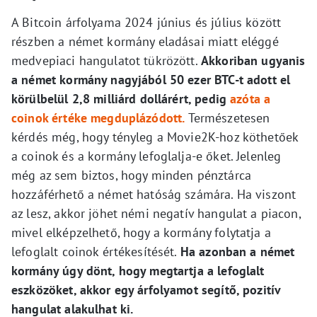
A Bitcoin árfolyama 2024 június és július között
részben a német kormány eladásai miatt eléggé
medvepiaci hangulatot tükrözött.
Akkoriban ugyanis
a német kormány nagyjából 50 ezer BTC-t adott el
körülbelül 2,8 milliárd dollárért, pedig
azóta a
coinok értéke megduplázódott.
Természetesen
kérdés még, hogy tényleg a Movie2K-hoz köthetőek
a coinok és a kormány lefoglalja-e őket. Jelenleg
még az sem biztos, hogy minden pénztárca
hozzáférhető a német hatóság számára. Ha viszont
az lesz, akkor jöhet némi negatív hangulat a piacon,
mivel elképzelhető, hogy a kormány folytatja a
lefoglalt coinok értékesítését.
Ha azonban a német
kormány úgy dönt, hogy megtartja a lefoglalt
eszközöket, akkor egy árfolyamot segítő, pozitív
hangulat alakulhat ki.