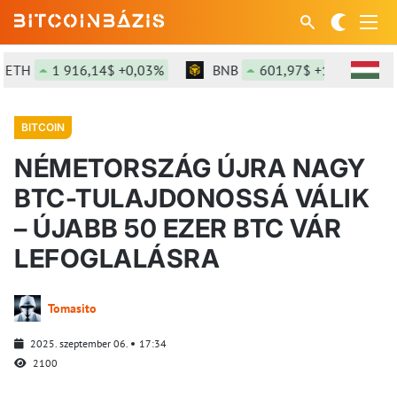
H
1 916,14$ +0,03%
BNB
601,97$ +1,28%
SO
BITCOIN
NÉMETORSZÁG ÚJRA NAGY
BTC-TULAJDONOSSÁ VÁLIK
– ÚJABB 50 EZER BTC VÁR
LEFOGLALÁSRA
Tomasito
2025. szeptember 06.
17:34
2100