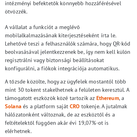
intézményi befektetők könnyebb hozzáférésével
ötvözzék.
A vállalat a funkciót a meglévő
mobilalkalmazásának kiterjesztéseként írta le.
Lehetővé teszi a felhasználók számára, hogy QR-kód
beolvasásával jelentkezzenek be, így nem kell külön
regisztrálni vagy biztonsági beállításokat
konfigurálni, a fiókok integrációja automatikus.
A tőzsde közölte, hogy az ügyfelek mostantól több
mint 30 tokent stakelhetnek a felületen keresztül. A
támogatott eszközök közé tartozik az
Ethereum
, a
Solana
és a platform saját
CRO
tokenje. A jutalmak
hálózatonként változnak, de az eszköztől és a
feltételektől függően akár évi 19,07%-ot is
elérhetnek.