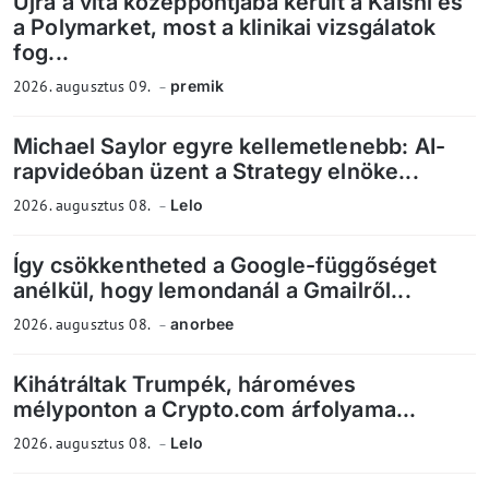
Újra a vita középpontjába került a Kalshi és
a Polymarket, most a klinikai vizsgálatok
fog...
2026. augusztus 09.
premik
Michael Saylor egyre kellemetlenebb: AI-
rapvideóban üzent a Strategy elnöke...
2026. augusztus 08.
Lelo
Így csökkentheted a Google-függőséget
anélkül, hogy lemondanál a Gmailről...
2026. augusztus 08.
anorbee
Kihátráltak Trumpék, hároméves
mélyponton a Crypto.com árfolyama...
2026. augusztus 08.
Lelo