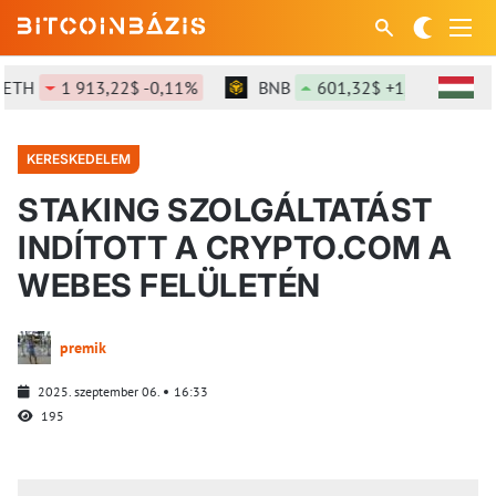
H
1 913,22$ -0,11%
BNB
601,32$ +1,2%
SO
KERESKEDELEM
STAKING SZOLGÁLTATÁST
INDÍTOTT A CRYPTO.COM A
WEBES FELÜLETÉN
premik
2025. szeptember 06.
16:33
195