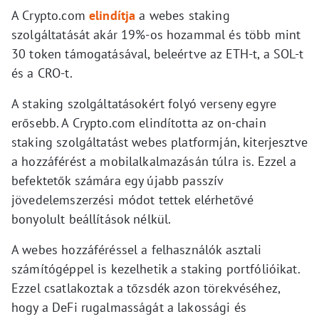
A Crypto.com
elindítja
a webes staking
szolgáltatását akár 19%-os hozammal és több mint
30 token támogatásával, beleértve az ETH-t, a SOL-t
és a CRO-t.
A staking szolgáltatásokért folyó verseny egyre
erősebb. A Crypto.com elindította az on-chain
staking szolgáltatást webes platformján, kiterjesztve
a hozzáférést a mobilalkalmazásán túlra is. Ezzel a
befektetők számára egy újabb passzív
jövedelemszerzési módot tettek elérhetővé
bonyolult beállítások nélkül.
A webes hozzáféréssel a felhasználók asztali
számítógéppel is kezelhetik a staking portfólióikat.
Ezzel csatlakoztak a tőzsdék azon törekvéséhez,
hogy a DeFi rugalmasságát a lakossági és