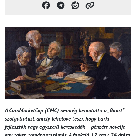
A CoinMarketCap (CMC) nemrég bemutatta a „Boost”
szolgáltatást, amely lehetővé teszi, hogy bárki –
fejlesztők vagy egyszerű kereskedők – pénzért növelje
egy token trendpontszámát. A funkció 12 vagy 24 órára