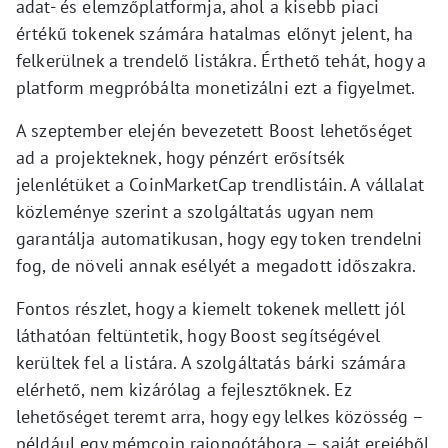
adat- és elemzőplatformja, ahol a kisebb piaci
értékű tokenek számára hatalmas előnyt jelent, ha
felkerülnek a trendelő listákra. Érthető tehát, hogy a
platform megpróbálta monetizálni ezt a figyelmet.
A szeptember elején bevezetett Boost lehetőséget
ad a projekteknek, hogy pénzért erősítsék
jelenlétüket a CoinMarketCap trendlistáin. A vállalat
közleménye szerint a szolgáltatás ugyan nem
garantálja automatikusan, hogy egy token trendelni
fog, de növeli annak esélyét a megadott időszakra.
Fontos részlet, hogy a kiemelt tokenek mellett jól
láthatóan feltüntetik, hogy Boost segítségével
kerültek fel a listára. A szolgáltatás bárki számára
elérhető, nem kizárólag a fejlesztőknek. Ez
lehetőséget teremt arra, hogy egy lelkes közösség –
például egy mémcoin rajongótábora – saját erejéből