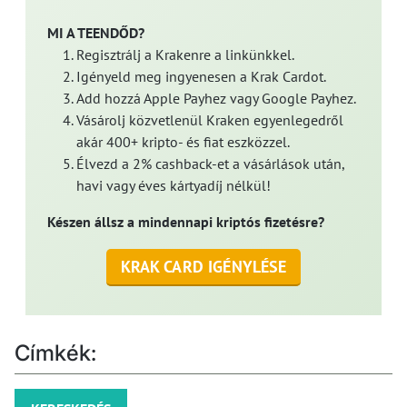
MI A TEENDŐD?
Regisztrálj a Krakenre a linkünkkel.
Igényeld meg ingyenesen a Krak Cardot.
Add hozzá Apple Payhez vagy Google Payhez.
Vásárolj közvetlenül Kraken egyenlegedről
akár 400+ kripto- és fiat eszközzel.
Élvezd a 2% cashback-et a vásárlások után,
havi vagy éves kártyadíj nélkül!
Készen állsz a mindennapi kriptós fizetésre?
KRAK CARD IGÉNYLÉSE
Címkék: