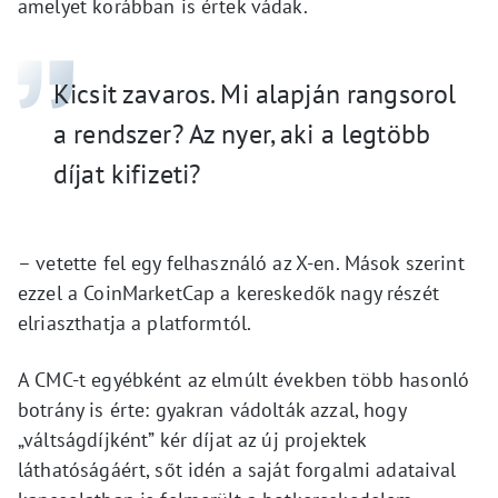
amelyet korábban is értek vádak.
Kicsit zavaros. Mi alapján rangsorol
a rendszer? Az nyer, aki a legtöbb
díjat kifizeti?
– vetette fel egy felhasználó az X-en. Mások szerint
ezzel a CoinMarketCap a kereskedők nagy részét
elriaszthatja a platformtól.
A CMC-t egyébként az elmúlt években több hasonló
botrány is érte: gyakran vádolták azzal, hogy
„váltságdíjként” kér díjat az új projektek
láthatóságáért, sőt idén a saját forgalmi adataival