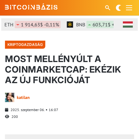
ETH
1 914,63$ -0,11%
BNB
603,71$ +0,03%
KRIPTOGAZDASÁG
MOST MELLÉNYÚLT A
COINMARKETCAP: EKÉZIK
AZ ÚJ FUNKCIÓJÁT
katilan
2025. szeptember 06.
16:07
200