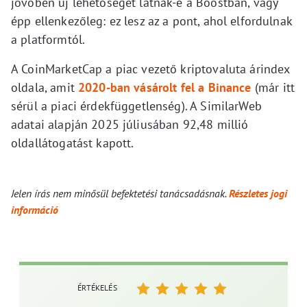
jövőben új lehetőséget látnak-e a Boostban, vagy
épp ellenkezőleg: ez lesz az a pont, ahol elfordulnak
a platformtól.
A CoinMarketCap a piac vezető kriptovaluta árindex
oldala, amit
2020-ban vásárolt fel a Binance
(már itt
sérül a piaci érdekfüggetlenség). A SimilarWeb
adatai alapján 2025 júliusában 92,48 millió
oldallátogatást kapott.
Jelen írás nem minősül befektetési tanácsadásnak.
Részletes jogi
információ
ÉRTÉKELÉS