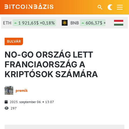
ETH
1 921,63$ +0,18%
BNB
606,37$ +1,81%
BULVÁR
NO-GO ORSZÁG LETT
FRANCIAORSZÁG A
KRIPTÓSOK SZÁMÁRA
premik
2025. szeptember 06.
13:07
297