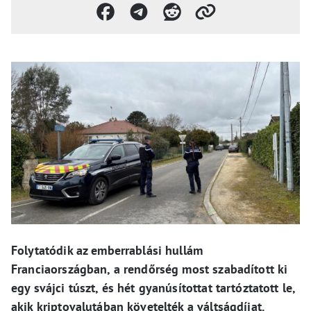
Folytatódik az emberrablási hullám
Franciaországban, a rendőrség most szabadított ki
egy svájci túszt, és hét gyanúsítottat tartóztatott le,
akik kriptovalutában követelték a váltságdíjat.