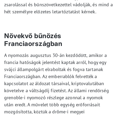
zsarolással és bűnszövetkezettel vádolják, és mind a
hét személyre előzetes letartóztatást kérnek.
Növekvő bűnözés
Franciaországban
A nyomozás augusztus 30-án kezdődött, amikor a
francia hatóságok jelentést kaptak arról, hogy egy
svájci állampolgárt elraboltak és fogva tartanak
Franciaországban. Az emberrablók felvették a
kapcsolatot az áldozat társaival, kriptovalutában
követelve a váltságdíj fizetést. Az állami rendőrség
grenoble-i nyomozó részlege azonnal a nyomok
után eredt. A művelet több egység erőforrásait
mozgósította, köztük a drôme-i megyei