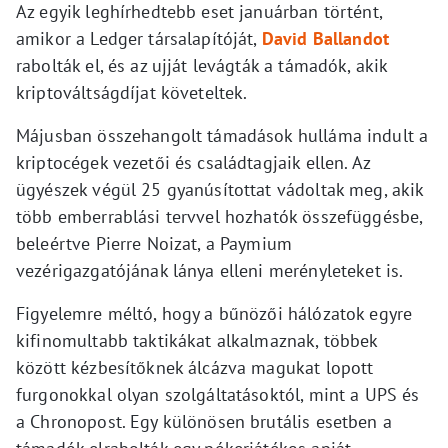
Az egyik leghírhedtebb eset januárban történt,
amikor a Ledger társalapítóját,
David Ballandot
rabolták el, és az ujját levágták a támadók, akik
kriptováltságdíjat követeltek.
Májusban összehangolt támadások hulláma indult a
kriptocégek vezetői és családtagjaik ellen. Az
ügyészek végül 25 gyanúsítottat vádoltak meg, akik
több emberrablási tervvel hozhatók összefüggésbe,
beleértve Pierre Noizat, a Paymium
vezérigazgatójának lánya elleni merényleteket is.
Figyelemre méltó, hogy a bűnözői hálózatok egyre
kifinomultabb taktikákat alkalmaznak, többek
között kézbesítőknek álcázva magukat lopott
furgonokkal olyan szolgáltatásoktól, mint a UPS és
a Chronopost. Egy különösen brutális esetben a