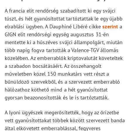
A francia elit rendőrség szabadított ki egy svájci
túszt, és hét gyanúsítottat tartóztattak le egy újabb
elrablási ügyben. A Dauphiné Libéré cikke
szerint
a
GIGN elit rendőrségi egység augusztus 31-én
mentette ki a húszéves svájci állampolgárt, miután
több napig fogva tartották a Valence-TGV állomás
közelében. Az emberrablók kriptovalutát követeltek
a szabadon bocsátásáért. Az összehangolt
műveletben közel 150 munkatárs vett részt a
bűnüldöző szervekből, és a szervezett emberrabló
hálózathoz köthető mind a hét gyanúsítottat
gyorsan beazonosították és le is tartóztatták.
A lyoni ügyészek megerősítették, hogy az őrizetbe
vett gyanúsítottakat többek között szervezett banda
által elkövetett emberrablással, fegyveres