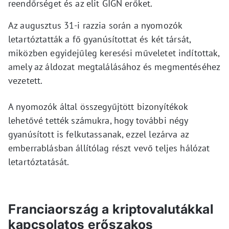
reendőrséget és az elit GIGN erőket.
Az augusztus 31-i razzia során a nyomozók
letartóztatták a fő gyanúsítottat és két társát,
miközben egyidejűleg keresési műveletet indítottak,
amely az áldozat megtalálásához és megmentéséhez
vezetett.
A nyomozók által összegyűjtött bizonyítékok
lehetővé tették számukra, hogy további négy
gyanúsított is felkutassanak, ezzel lezárva az
emberrablásban állítólag részt vevő teljes hálózat
letartóztatását.
Franciaország a kriptovalutákkal
kapcsolatos erőszakos