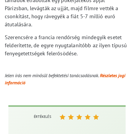
támadók elrabolták egy pókerjátékos apját
Párizsban, levágták az ujját, majd filmre vették a
csonkítást, hogy rávegyék a fiát 5-7 millió euró
átutalására.
Szerencsére a francia rendőrség mindegyik esetet
felderítette, de egyre nyugtalanítóbb az ilyen típusú
fenyegetettségek felerősödése.
Jelen írás nem minősül befektetési tanácsadásnak.
Részletes jogi
információ
ÉRTÉKELÉS