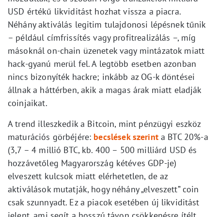
USD értékű likviditást hozhat vissza a piacra.
Néhány aktiválás legitim tulajdonosi lépésnek tűnik
– például címfrissítés vagy profitrealizálás –, míg
másoknál on-chain üzenetek vagy mintázatok miatt
hack-gyanú merül fel. A legtöbb esetben azonban
nincs bizonyíték hackre; inkább az OG-k döntései
állnak a háttérben, akik a magas árak miatt eladják
coinjaikat.
A trend illeszkedik a Bitcoin, mint pénzügyi eszköz
maturációs görbéjére:
becslések szerint
a BTC 20%-a
(3,7 – 4 millió BTC, kb. 400 – 500 milliárd USD és
hozzávetőleg Magyarország kétéves GDP-je)
elveszett kulcsok miatt elérhetetlen, de az
aktiválások mutatják, hogy néhány „elveszett” coin
csak szunnyadt. Ez a piacok esetében új likviditást
jelent, ami segít a hosszú távon csökkenésre ítélt