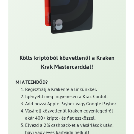
Költs kriptóból közvetlenül a Kraken
Krak Mastercarddal!
MI A TEENDŐD?
Regisztrálj a Krakenre a linkünkkel.
Igényeld meg ingyenesen a Krak Cardot.
Add hozzá Apple Payhez vagy Google Payhez.
Vásárolj közvetlenül Kraken egyenlegedről
akár 400+ kripto- és fiat eszközzel.
Élvezd a 2% cashback-et a vásárlások után,
havi vagy éves kártyadíj nélkül!