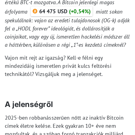
értékű BTC-t mozgatva. A Bitcoin jelenlegi magas
64 475 USD
(+0,54%)
árfolyama
miatt sokan
spekulálnak: vajon az eredeti tulajdonosok (OG-k) adják
fel a „HODL forever” ideológiát, és dollárosítják a
coinjaikat, vagy egy új, ismeretlen hackelési módszer áll
a háttérben, különösen a régi „1”-es kezdetű címeknél?
Vajon mit rejt az igazság? Kell-e félni egy
mindezidáig ismeretlen privát kulcs feltörési
technikától? Vizsgáljuk meg a jelenséget.
A jelenségről
2025-ben robbanásszerűen nőtt az inaktív Bitcoin
címek életre kelése. Ezek gyakran 10+ éve nem
mozdultak, és a szóban forgó tranzakciók milliárd