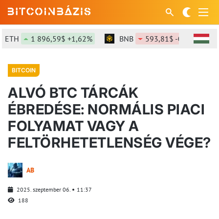
TH
1 896,59$ +1,62%
BNB
593,81$ -0,75%
BITCOIN
ALVÓ BTC TÁRCÁK
ÉBREDÉSE: NORMÁLIS PIACI
FOLYAMAT VAGY A
FELTÖRHETETLENSÉG VÉGE?
AB
2025. szeptember 06.
11:37
188