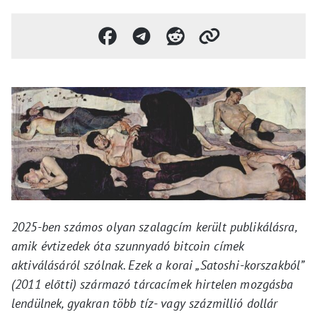
2025-ben számos olyan szalagcím került publikálásra,
amik évtizedek óta szunnyadó bitcoin címek
aktiválásáról szólnak. Ezek a korai „Satoshi-korszakból”
(2011 előtti) származó tárcacímek hirtelen mozgásba
lendülnek, gyakran több tíz- vagy százmillió dollár