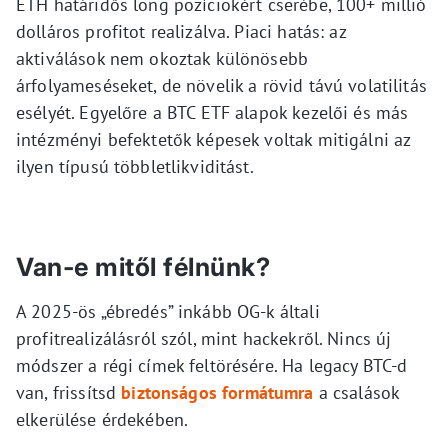
ETH határidős long pozíciokért cserébe, 100+ millió
dolláros profitot realizálva. Piaci hatás: az
aktiválások nem okoztak különösebb
árfolyameséseket, de növelik a rövid távú volatilitás
esélyét. Egyelőre a BTC ETF alapok kezelői és más
intézményi befektetők képesek voltak mitigálni az
ilyen típusú többletlikviditást.
Van-e mitől félnünk?
A 2025-ös „ébredés” inkább OG-k általi
profitrealizálásról szól, mint hackekről. Nincs új
módszer a régi címek feltörésére. Ha legacy BTC-d
van, frissítsd
biztonságos formátumra
a csalások
elkerülése érdekében.