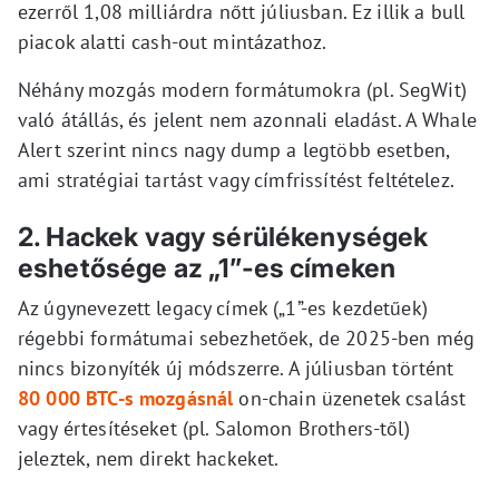
ezerről 1,08 milliárdra nőtt júliusban. Ez illik a bull
piacok alatti cash-out mintázathoz.
Néhány mozgás modern formátumokra (pl. SegWit)
való átállás, és jelent nem azonnali eladást. A Whale
Alert szerint nincs nagy dump a legtöbb esetben,
ami stratégiai tartást vagy címfrissítést feltételez.
2. Hackek vagy sérülékenységek
eshetősége az „1”-es címeken
Az úgynevezett legacy címek („1”-es kezdetűek)
régebbi formátumai sebezhetőek, de 2025-ben még
nincs bizonyíték új módszerre. A júliusban történt
80 000 BTC-s mozgásnál
on-chain üzenetek csalást
vagy értesítéseket (pl. Salomon Brothers-től)
jeleztek, nem direkt hackeket.