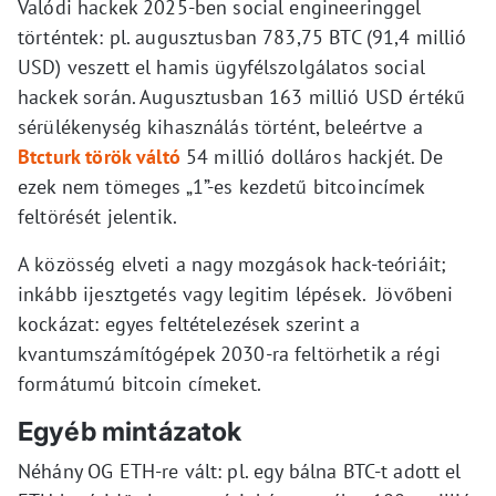
Valódi hackek 2025-ben social engineeringgel
történtek: pl. augusztusban 783,75 BTC (91,4 millió
USD) veszett el hamis ügyfélszolgálatos social
hackek során. Augusztusban 163 millió USD értékű
sérülékenység kihasználás történt, beleértve a
Btcturk török váltó
54 millió dolláros hackjét. De
ezek nem tömeges „1”-es kezdetű bitcoincímek
feltörését jelentik.
A közösség elveti a nagy mozgások hack-teóriáit;
inkább ijesztgetés vagy legitim lépések. Jövőbeni
kockázat: egyes feltételezések szerint a
kvantumszámítógépek 2030-ra feltörhetik a régi
formátumú bitcoin címeket.
Egyéb mintázatok
Néhány OG ETH-re vált: pl. egy bálna BTC-t adott el