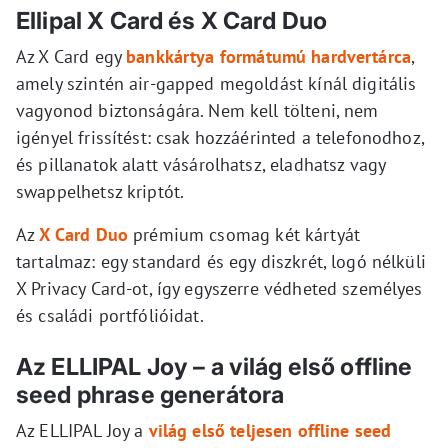
Ellipal X Card és X Card Duo
Az X Card egy
bankkártya formátumú hardvertárca
,
amely szintén air-gapped megoldást kínál digitális
vagyonod biztonságára. Nem kell tölteni, nem
igényel frissítést: csak hozzáérinted a telefonodhoz,
és pillanatok alatt vásárolhatsz, eladhatsz vagy
swappelhetsz kriptót.
Az
X Card Duo
prémium csomag két kártyát
tartalmaz: egy standard és egy diszkrét, logó nélküli
X Privacy Card-ot, így egyszerre védheted személyes
és családi portfólióidat.
Az ELLIPAL Joy – a világ első offline
seed phrase generátora
Az ELLIPAL Joy a
világ első teljesen offline seed