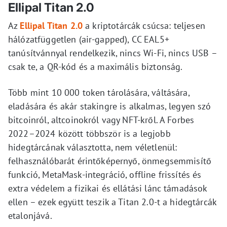
Ellipal Titan 2.0
Az
Ellipal Titan 2.0
a kriptotárcák csúcsa: teljesen
hálózatfüggetlen (air-gapped), CC EAL5+
tanúsítvánnyal rendelkezik, nincs Wi-Fi, nincs USB –
csak te, a QR-kód és a maximális biztonság.
Több mint 10 000 token tárolására, váltására,
eladására és akár stakingre is alkalmas, legyen szó
bitcoinról, altcoinokról vagy NFT-kről. A Forbes
2022–2024 között többször is a legjobb
hidegtárcának választotta, nem véletlenül:
felhasználóbarát érintőképernyő, önmegsemmisítő
funkció, MetaMask-integráció, offline frissítés és
extra védelem a fizikai és ellátási lánc támadások
ellen – ezek együtt teszik a Titan 2.0-t a hidegtárcák
etalonjává.