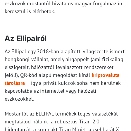
eszközök mostantól hivatalos magyar forgalmazón
keresztül is elérhetők.
Az Ellipalról
Az Ellipal egy 2018-ban alapított, világszerte ismert
hongkongi vállalat, amely airgappelt (ami fizikailag
elszigetelt, hálózattól leválasztott rendszereket
jelöli), QR-kód alapú megoldást kínál
kriptovaluta
tárolásra
– így a privát kulcsok soha nem kerülnek
kapcsolatba az internettel vagy hálózati
eszközökkel.
Mostantól az ELLIPAL termékek teljes választékát
megtalálod nálunk: a robusztus Titan 2.0
hidegtárcát, a kompakt Titan Mini-t, a zsebbarát X