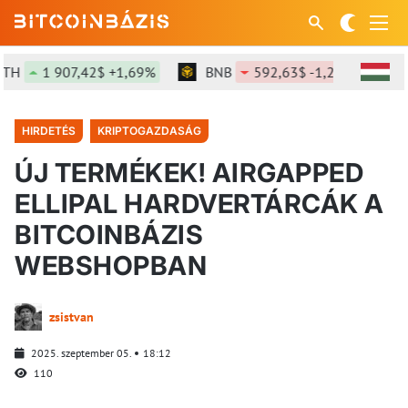
1 907,42$ +1,69%
BNB
592,63$ -1,21%
SOL
HIRDETÉS
KRIPTOGAZDASÁG
ÚJ TERMÉKEK! AIRGAPPED
ELLIPAL HARDVERTÁRCÁK A
BITCOINBÁZIS
WEBSHOPBAN
zsistvan
2025. szeptember 05.
18:12
110