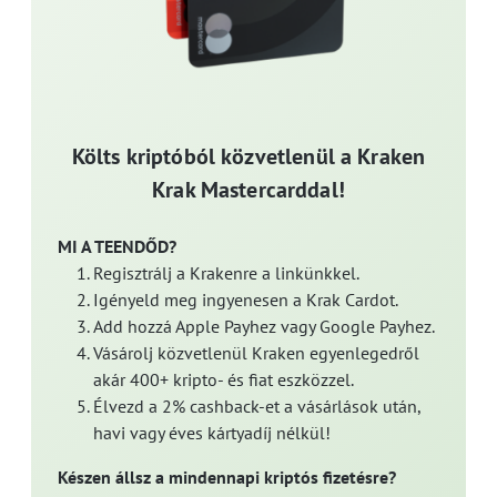
Költs kriptóból közvetlenül a Kraken
Krak Mastercarddal!
MI A TEENDŐD?
Regisztrálj a Krakenre a linkünkkel.
Igényeld meg ingyenesen a Krak Cardot.
Add hozzá Apple Payhez vagy Google Payhez.
Vásárolj közvetlenül Kraken egyenlegedről
akár 400+ kripto- és fiat eszközzel.
Élvezd a 2% cashback-et a vásárlások után,
havi vagy éves kártyadíj nélkül!
Készen állsz a mindennapi kriptós fizetésre?