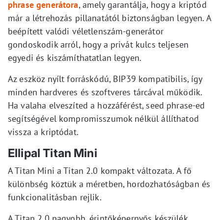
phrase generátora
, amely garantálja, hogy a kriptód
már a létrehozás pillanatától biztonságban legyen. A
beépített valódi véletlenszám-generátor
gondoskodik arról, hogy a privát kulcs teljesen
egyedi és kiszámíthatatlan legyen.
Az eszköz nyílt forráskódú, BIP39 kompatibilis, így
minden hardveres és szoftveres tárcával működik.
Ha valaha elveszíted a hozzáférést, seed phrase-ed
segítségével kompromisszumok nélkül állíthatod
vissza a kriptódat.
Ellipal Titan Mini
A Titan Mini a Titan 2.0 kompakt változata. A fő
különbség köztük a méretben, hordozhatóságban és
funkcionalitásban rejlik.
A Titan 2.0 nagyobb, érintőképernyős készülék,