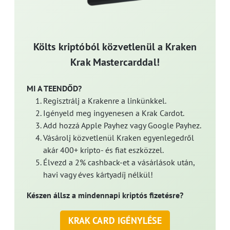
Költs kriptóból közvetlenül a Kraken
Krak Mastercarddal!
MI A TEENDŐD?
Regisztrálj a Krakenre a linkünkkel.
Igényeld meg ingyenesen a Krak Cardot.
Add hozzá Apple Payhez vagy Google Payhez.
Vásárolj közvetlenül Kraken egyenlegedről
akár 400+ kripto- és fiat eszközzel.
Élvezd a 2% cashback-et a vásárlások után,
havi vagy éves kártyadíj nélkül!
Készen állsz a mindennapi kriptós fizetésre?
KRAK CARD IGÉNYLÉSE