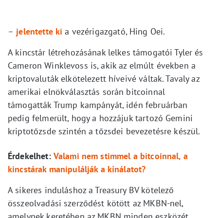
–
jelentette ki
a vezérigazgató, Hing Oei.
A kincstár létrehozásának lelkes támogatói Tyler és
Cameron Winklevoss is, akik az elmúlt években a
kriptovaluták elkötelezett híveivé váltak. Tavaly az
amerikai elnökválasztás során bitcoinnal
támogatták Trump kampányát, idén februárban
pedig felmerült, hogy a hozzájuk tartozó Gemini
kriptotőzsde szintén a tőzsdei bevezetésre készül.
Érdekelhet:
Valami nem stimmel a bitcoinnal, a
kincstárak manipulálják a kínálatot?
A sikeres induláshoz a Treasury BV kötelező
összeolvadási szerződést kötött az MKBN-nel,
amelynek keretében az MKBN minden eszközét