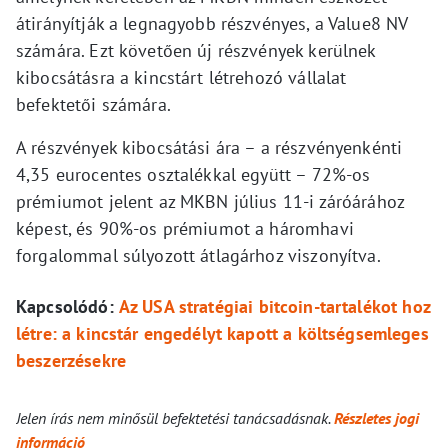
átirányítják a legnagyobb részvényes, a Value8 NV
számára. Ezt követően új részvények kerülnek
kibocsátásra a kincstárt létrehozó vállalat
befektetői számára.
A részvények kibocsátási ára – a részvényenkénti
4,35 eurocentes osztalékkal együtt – 72%-os
prémiumot jelent az MKBN július 11-i záróárához
képest, és 90%-os prémiumot a háromhavi
forgalommal súlyozott átlagárhoz viszonyítva.
Kapcsolódó:
Az USA stratégiai bitcoin-tartalékot hoz
létre: a kincstár engedélyt kapott a költségsemleges
beszerzésekre
Jelen írás nem minősül befektetési tanácsadásnak.
Részletes jogi
információ