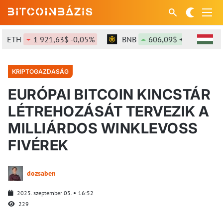
ETH
1 921,63$ -0,05%
BNB
606,09$ +2,26%
KRIPTOGAZDASÁG
EURÓPAI BITCOIN KINCSTÁR
LÉTREHOZÁSÁT TERVEZIK A
MILLIÁRDOS WINKLEVOSS
FIVÉREK
dozsaben
2025. szeptember 05.
16:52
229