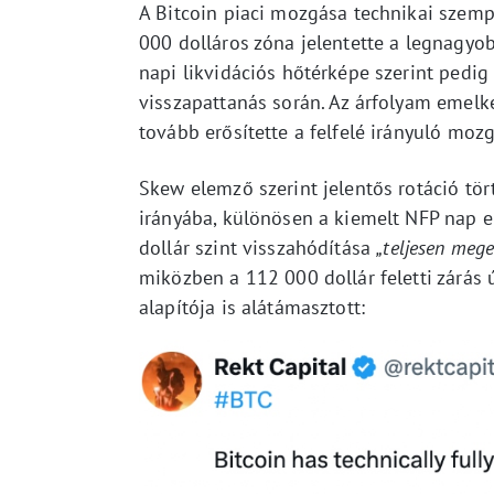
A Bitcoin piaci mozgása technikai szemp
000 dolláros zóna jelentette a legnagyob
napi likvidációs hőtérképe szerint pedig
visszapattanás során. Az árfolyam emelk
tovább erősítette a felfelé irányuló mozg
Skew elemző szerint jelentős rotáció tör
irányába, különösen a kiemelt NFP nap el
dollár szint visszahódítása
„teljesen meger
miközben a 112 000 dollár feletti zárás 
alapítója is alátámasztott: