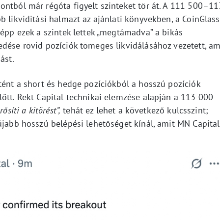
ontból már régóta figyelt szinteket tör át. A 111 500–11
b likviditási halmazt az ajánlati könyvekben, a CoinGlass
 épp ezek a szintek lettek „megtámadva” a bikás
edése rövid pozíciók tömeges likvidálásához vezetett, am
ást.
tént a short és hedge pozíciókból a hosszú pozíciók
őtt. Rekt Capital technikai elemzése alapján a 113 000
ősíti a kitörést”,
tehát ez lehet a következő kulcsszint;
újabb hosszú belépési lehetőséget kínál, amit MN Capital