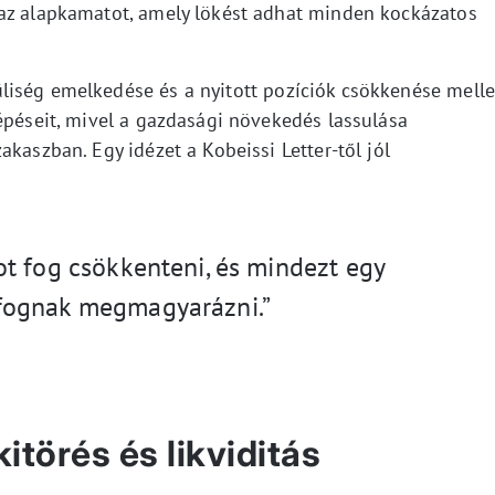
 az alapkamatot, amely lökést adhat minden kockázatos
iség emelkedése és a nyitott pozíciók csökkenése melle
épéseit, mivel a gazdasági növekedés lassulása
kaszban. Egy idézet a Kobeissi Letter-től jól
t fog csökkenteni, és mindezt egy
fognak megmagyarázni.”
törés és likviditás