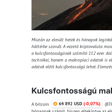
Miután az elmúlt hetek és hónapok leginká
háttérbe szorult. A vezető kriptovaluta mos
a kulcsfontosságúnak számító 112 ezer doll
technikai, hanem a makropiaci adatok is a
adatok előtt kulcsfontosságú lehet. Elemzés
Kulcsfontosságú ma
64 892 USD
(-0,07%)
A bitcoin
(BT
hónapnak számít, hiszen eltekintve az e