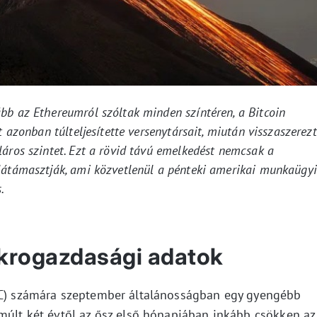
bb az Ethereumról szóltak minden színtéren, a Bitcoin
t azonban túlteljesítette versenytársait, miután visszaszerez
áros szintet. Ezt a rövid távú emelkedést nemcsak a
látámasztják, ami közvetlenül a pénteki amerikai munkaügyi
.
krogazdasági adatok
C) számára szeptember általánosságban egy gyengébb
lmúlt két évtől az ősz első hónapjában inkább csökken az