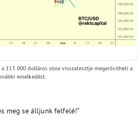
– a 113 000 dolláros zóna visszatesztje megerősítheti a
ovábbi emelkedést.
és meg se álljunk felfelé!”