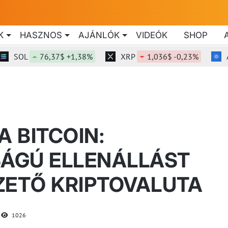
K
HASZNOS
AJÁNLÓK
VIDEÓK
SHOP
OL
76,37$ +1,38%
XRP
1,036$ -0,23%
ADA
A BITCOIN:
ÁGÚ ELLENÁLLÁST
ZETŐ KRIPTOVALUTA
1026