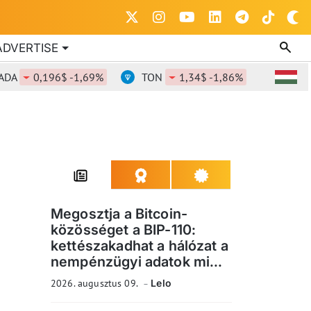
ADVERTISE
0,196$ -1,69%
TON
1,34$ -1,86%
DOT
0,8
Megosztja a Bitcoin-
közösséget a BIP-110:
kettészakadhat a hálózat a
nempénzügyi adatok mi...
2026. augusztus 09.
Lelo