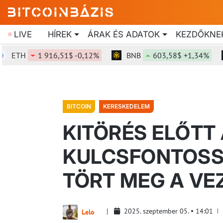
LIVE
HÍREK
ÁRAK ÉS ADATOK
KEZDŐKNE
TH
1 916,51$ -0,12%
BNB
603,58$ +1,34%
S
BITCOIN
KERESKEDELEM
KITÖRÉS ELŐTT 
KULCSFONTOSS
TÖRT MEG A VE
2025. szeptember 05.
14:01
Lelo