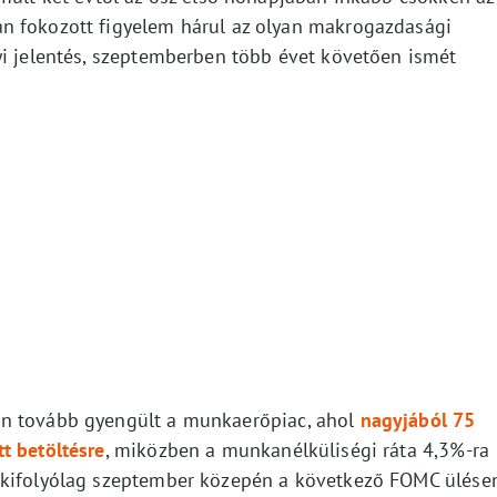
n fokozott figyelem hárul az olyan makrogazdasági
yi jelentés, szeptemberben több évet követően ismét
an tovább gyengült a munkaerőpiac, ahol
nagyjából 75
t betöltésre
, miközben a munkanélküliségi ráta 4,3%-ra
 kifolyólag szeptember közepén a következő FOMC ülése