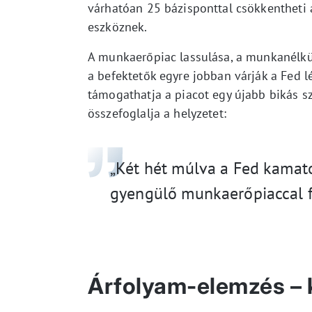
várhatóan 25 bázisponttal csökkentheti
eszköznek.
A munkaerőpiac lassulása, a munkanélkül
a befektetők egyre jobban várják a Fed l
támogathatja a piacot egy újabb bikás sza
összefoglalja a helyzetet:
„Két hét múlva a Fed kamato
gyengülő munkaerőpiaccal 
Árfolyam-elemzés – ki