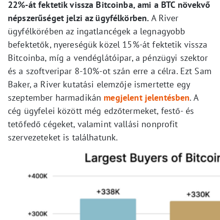
22%-át fektetik vissza Bitcoinba, ami a BTC növekvő
népszerűséget jelzi az ügyfélkörben.
A River
ügyfélkörében az ingatlancégek a legnagyobb
befektetők, nyereségük közel 15%-át fektetik vissza
Bitcoinba, míg a vendéglátóipar, a pénzügyi szektor
és a szoftveripar 8-10%-ot szán erre a célra. Ezt Sam
Baker, a River kutatási elemzője ismertette egy
szeptember harmadikán
megjelent jelentésben
. A
cég ügyfelei között még edzőtermeket, festő- és
tetőfedő cégeket, valamint vallási nonprofit
szervezeteket is találhatunk.