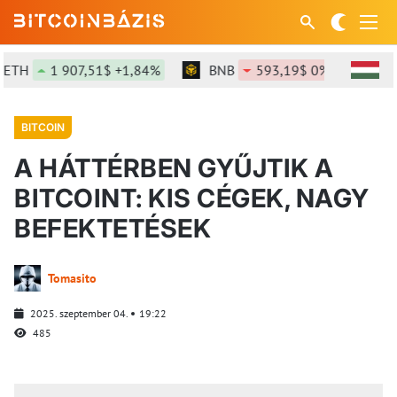
1 907,51$ +1,84%
BNB
593,19$ 0%
SOL
BITCOIN
A HÁTTÉRBEN GYŰJTIK A
BITCOINT: KIS CÉGEK, NAGY
BEFEKTETÉSEK
Tomasito
2025. szeptember 04.
19:22
485