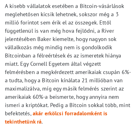
A kisebb vállalatok esetében a Bitcoin-vásárlások
meglehetősen kicsik lehetnek, sokszor még a 3
millió forintot sem érik el az összegek. Ettől
függetlenül is van még hova fejlődni, a River
jelentésében Baker kiemelte, hogy nagyon sok
vállalkozás még mindig nem is gondolkodik
Bitcoinban a félreértések és az ismeretek hiánya
miatt. Egy Cornell Egyetem által végzett
felmérésben a megkérdezett amerikaiak csupán 6%-
a tudta, hogy a Bitcoin kínálata 21 millióban van
maximalizálva, míg egy másik felmérés szerint az
amerikaiak 60%-a beismerte, hogy annyira nem
ismeri a kriptókat. Pedig a Bitcoin sokkal több, mint
befektetés,
akár erkölcsi forradalomként is
tekinthetünk rá
.