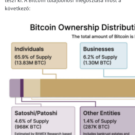
teszi ki. A Bitcoin tulajdonosi megoszlása most a
következő: