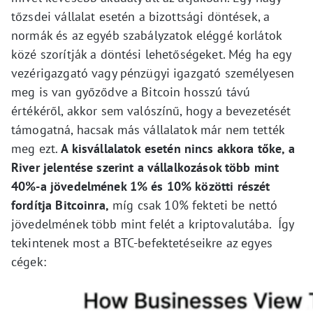
tőzsdei vállalat esetén a bizottsági döntések, a
normák és az egyéb szabályzatok eléggé korlátok
közé szorítják a döntési lehetőségeket. Még ha egy
vezérigazgató vagy pénzügyi igazgató személyesen
meg is van győződve a Bitcoin hosszú távú
értékéről, akkor sem valószínű, hogy a bevezetését
támogatná, hacsak más vállalatok már nem tették
meg ezt.
A kisvállalatok esetén nincs akkora tőke, a
River jelentése szerint a vállalkozások több mint
40%-a jövedelmének 1% és 10% közötti részét
fordítja Bitcoinra,
míg csak 10% fekteti be nettó
jövedelmének több mint felét a kriptovalutába. Így
tekintenek most a BTC-befektetéseikre az egyes
cégek: