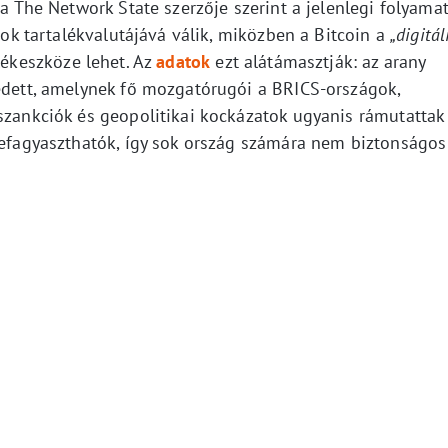
 a The Network State szerzője szerint a jelenlegi folyama
amok tartalékvalutájává válik, miközben a Bitcoin a
„digitál
lékeszköze lehet. Az
adatok
ezt alátámasztják: az arany
kedett, amelynek fő mozgatórugói a BRICS-országok,
 szankciók és geopolitikai kockázatok ugyanis rámutattak
 befagyaszthatók, így sok ország számára nem biztonságos