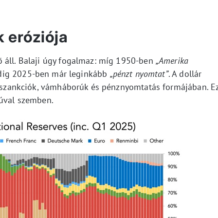
k eróziója
 áll. Balaji úgy fogalmaz: míg 1950-ben
„Amerika
ddig 2025-ben már leginkább
„pénzt nyomtat”
. A dollár
 – szankciók, vámháborúk és pénznyomtatás formájában. E
súval szemben.