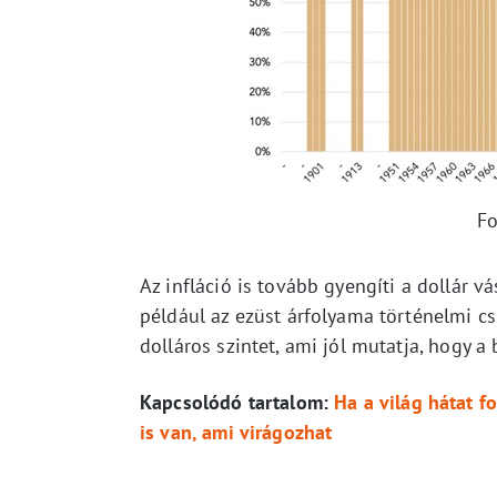
Fo
Az infláció is tovább gyengíti a dollár 
például az ezüst árfolyama történelmi c
dolláros szintet, ami jól mutatja, hogy 
Kapcsolódó tartalom:
Ha a világ hátat f
is van, ami virágozhat