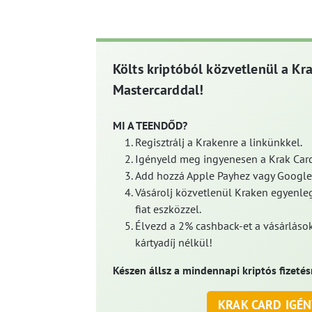
Költs kriptóból közvetlenül a Kr
Mastercarddal!
MI A TEENDŐD?
Regisztrálj a Krakenre a linkünkkel.
Igényeld meg ingyenesen a Krak Card
Add hozzá Apple Payhez vagy Google
Vásárolj közvetlenül Kraken egyenleg
fiat eszközzel.
Élvezd a 2% cashback-et a vásárlások
kártyadíj nélkül!
Készen állsz a mindennapi kriptós fizetés
KRAK CARD IGÉN