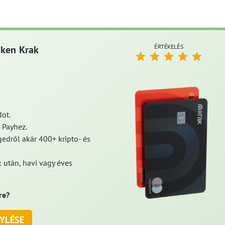
ÉRTÉKELÉS
aken Krak
ot.
 Payhez.
edről akár 400+ kripto- és
 után, havi vagy éves
re?
YLÉSE