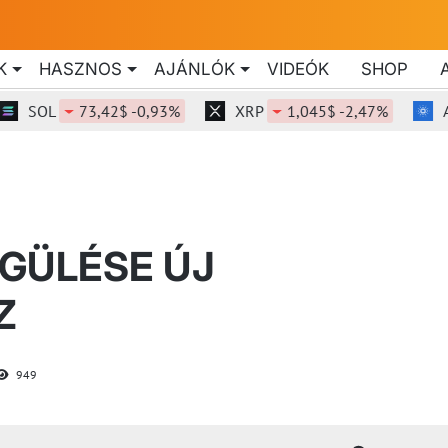
K
HASZNOS
AJÁNLÓK
VIDEÓK
SHOP
SOL
73,42$ -0,93%
XRP
1,045$ -2,47%
ADA
GÜLÉSE ÚJ
Z
949