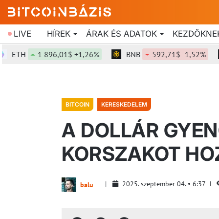
LIVE
HÍREK
ÁRAK ÉS ADATOK
KEZDŐKNE
ETH
1 896,01$ +1,26%
BNB
592,71$ -1,52%
BITCOIN
KERESKEDELEM
A DOLLÁR GYEN
KORSZAKOT HO
2025. szeptember 04.
6:37
balu