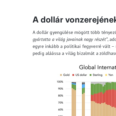
A dollár vonzerejéne
A dollár gyengülése mögött több tényező
gyártotta a világ javainak nagy részét”
, a
egyre inkább a politikai fegyverré vált
pedig aláássa a világ bizalmát a zöldha