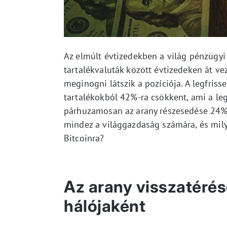
Az elmúlt évtizedekben a világ pénzügyi r
tartalékvaluták között évtizedeken át ve
meginogni látszik a pozíciója. A legfris
tartalékokból 42%-ra csökkent, ami a le
párhuzamosan az arany részesedése 24%-r
mindez a világgazdaság számára, és mily
Bitcoinra?
Az arany visszatérés
hálójaként