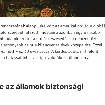
endszerének alappillére volt az amerikai dollár. A globál
zető szerepet játszott, mostanra azonban egyre inkább
sebb adatok szerint a dollár részesedése a nemzetközi
galacsonyabb szint a kilencvenes évek közepe óta. Ezzel
a nőtt – ez 30 éves csúcs. A kérdés adott: mit jelent
en hatással lehet a kriptovalutákra, különösen a
e az államok biztonsági