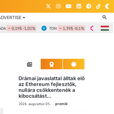
ADVERTISE
0,19$ -1,02%
TON
1,39$ -0,1%
DOT
0,84$
Drámai javaslattal álltak elő
az Ethereum fejlesztők,
nullára csökkentenék a
kibocsátást...
2026. augusztus 05.
premik