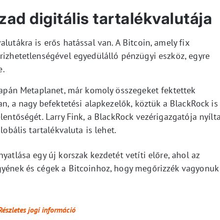
zad digitális tartalékvalutája
lutákra is erős hatással van. A Bitcoin, amely fix
őrizhetetlenségével egyedülálló pénzügyi eszköz, egyre
e.
 japán Metaplanet, már komoly összegeket fektettek
an, a nagy befektetési alapkezelők, köztük a BlackRock is
lentőségét. Larry Fink, a BlackRock vezérigazgatója nyílt
lobális tartalékvaluta is lehet.
yatlása egy új korszak kezdetét vetíti előre, ahol az
gyének és cégek a Bitcoinhoz, hogy megőrizzék vagyonuk
Részletes jogi információ