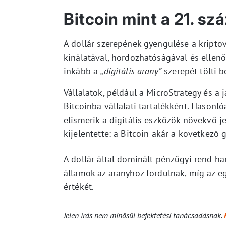
Bitcoin mint a 21. szá
A dollár szerepének gyengülése a kriptova
kínálatával, hordozhatóságával és ellen
inkább a
„digitális arany”
szerepét tölti b
Vállalatok, például a MicroStrategy és a
Bitcoinba vállalati tartalékként. Hasonló
elismerik a digitális eszközök növekvő je
kijelentette: a Bitcoin akár a következő g
A dollár által dominált pénzügyi rend han
államok az aranyhoz fordulnak, míg az e
értékét.
Jelen írás nem minősül befektetési tanácsadásnak.