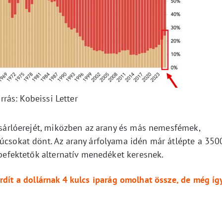
rrás: Kobeissi Letter
vásárlóerejét, miközben az arany és más nemesfémek,
súcsokat dönt. Az arany árfolyama idén már átlépte a 350
a befektetők alternatív menedéket keresnek.
ordít a dollárnak 4 kulcs iparág omolhat össze, de még íg