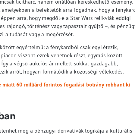
emcsak licitharc, hanem önállóan kereskedhető esemény.
, amelyekben a befektetők arra fogadnak, hogy a fénykar
y éppen arra, hogy megdől-e a Star Wars relikviák eddigi
kes rajongó, történész vagy tapasztalt gyűjtő –, és pénzüg
rzi a tudását vagy a megérzését.
között egyértelmű: a fénykardból csak egy létezik,
s piacon viszont ezrek vehetnek részt, egymás között
 Így a végső aukciós ár mellett sokkal gazdagabb,
zik arról, hogyan formálódik a közösségi vélekedés.
e miatt 60 milliárd forintos fogadási botrány robbant ki
ában
elenhet meg a pénzügyi derivatívák logikája a kulturális