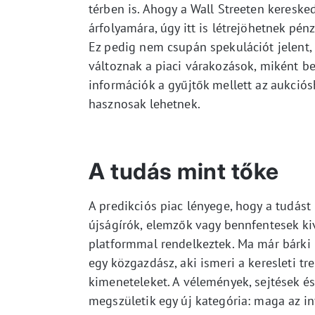
térben is. Ahogy a Wall Streeten kereske
árfolyamára, úgy itt is létrejöhetnek pé
Ez pedig nem csupán spekulációt jelent,
változnak a piaci várakozások, miként bef
információk a gyűjtők mellett az aukció
hasznosak lehetnek.
A tudás mint tőke
A predikciós piac lényege, hogy a tudást
újságírók, elemzők vagy bennfentesek kiv
platformmal rendelkeztek. Ma már bárki 
egy közgazdász, aki ismeri a keresleti tr
kimeneteleket. A vélemények, sejtések és
megszületik egy új kategória: maga az i