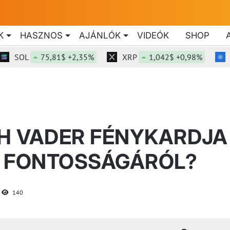
K
HASZNOS
AJÁNLÓK
VIDEÓK
SHOP
SOL
75,81$ +2,35%
XRP
1,042$ +0,98%
ADA
TH VADER FÉNYKARDJA
Ó FONTOSSÁGÁRÓL?
140