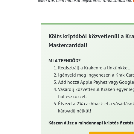
Jelen írás nem minősül befektetési tanácsadásnak.
Költs kriptóból közvetlenül a Kr
Mastercarddal!
MI A TEENDŐD?
Regisztrálj a Krakenre a linkünkkel.
Igényeld meg ingyenesen a Krak Card
Add hozzá Apple Payhez vagy Google
Vásárolj közvetlenül Kraken egyenleg
fiat eszközzel.
Élvezd a 2% cashback-et a vásárlások
kártyadíj nélkül!
Készen állsz a mindennapi kriptós fizetés