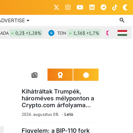
ADVERTISE
0,2$ +1,28%
TON
1,36$ +1,7%
DOT
0,817
Kihátráltak Trumpék,
hároméves mélyponton a
Crypto.com árfolyama...
2026. augusztus 08.
Lelo
Figyelem: a BIP-110 fork