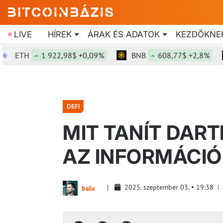
LIVE
HÍREK
ÁRAK ÉS ADATOK
KEZDŐKNE
ETH
1 922,98$ +0,09%
BNB
608,77$ +2,8%
DEFI
MIT TANÍT DAR
AZ INFORMÁCI
2025. szeptember 03.
19:38
balu