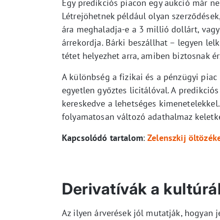
Egy predikciós piacon egy aukció már n
Létrejöhetnek például olyan szerződések
ára meghaladja-e a 3 millió dollárt, vag
árrekordja. Bárki beszállhat – legyen lel
tétet helyezhet arra, amiben biztosnak é
A különbség a fizikai és a pénzügyi piac 
egyetlen győztes licitálóval. A predikció
kereskedve a lehetséges kimenetelekkel.
folyamatosan változó adathalmaz keletke
Kapcsolódó tartalom
:
Zelenszkij öltözék
Derivatívák a kultúr
Az ilyen árverések jól mutatják, hogyan j