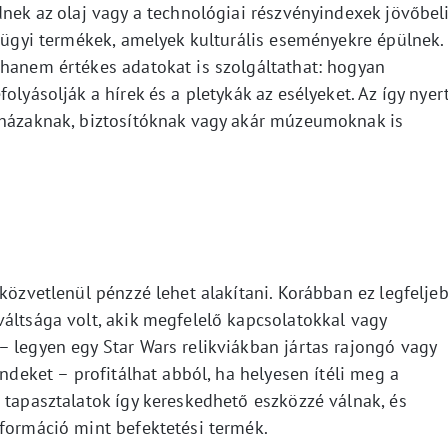
dnek az olaj vagy a technológiai részvényindexek jövőbel
nzügyi termékek, amelyek kulturális eseményekre épülnek.
 hanem értékes adatokat is szolgáltathat: hogyan
olyásolják a hírek és a pletykák az esélyeket. Az így nyer
sházaknak, biztosítóknak vagy akár múzeumoknak is
 közvetlenül pénzzé lehet alakítani. Korábban ez legfelje
áltsága volt, akik megfelelő kapcsolatokkal vagy
– legyen egy Star Wars relikviákban jártas rajongó vagy
endeket – profitálhat abból, ha helyesen ítéli meg a
 tapasztalatok így kereskedhető eszközzé válnak, és
nformáció mint befektetési termék.