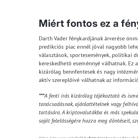
Miért fontos ez a fé
Darth Vader fénykardjának árverése önm
predikciós piac ennél jóval nagyobb leh
választások, sportesemények, politikai d
kereskedhető eseménnyé válhatnak. Ez a
kizárólag bennfentesek és nagy intézmé
aktív szereplőivé válhatnak az informáci
***
A fenti írás kizárólag tájékoztató és ism
tanácsadásnak, ajánlattételnek vagy felhív
tartására. A kriptovalutákba és más spekul
saját felelősségére hozza meg döntéseit, s