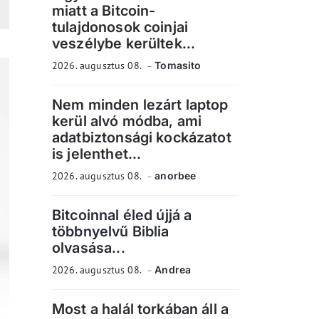
miatt a Bitcoin-
tulajdonosok coinjai
veszélybe kerültek...
2026. augusztus 08.
Tomasito
Nem minden lezárt laptop
kerül alvó módba, ami
adatbiztonsági kockázatot
is jelenthet...
2026. augusztus 08.
anorbee
Bitcoinnal éled újjá a
többnyelvű Biblia
olvasása...
2026. augusztus 08.
Andrea
Most a halál torkában áll a