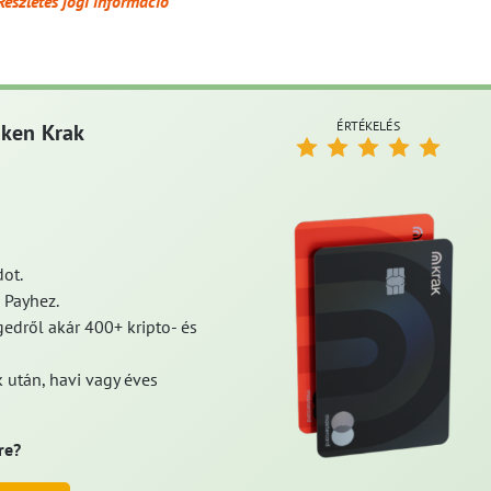
Részletes jogi információ
ÉRTÉKELÉS
aken Krak
ot.
 Payhez.
edről akár 400+ kripto- és
 után, havi vagy éves
re?