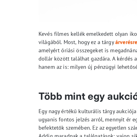
Kevés filmes kellék emelkedett olyan iko
világából. Most, hogy ez a tárgy
árverésre
amelyért óriási összegeket is megadnának
dollár között találhat gazdára. A kérdés 
hanem az is: milyen új pénzügyi lehetős
Több mint egy aukció
Egy nagy értékű kulturális tárgy aukciója
ugyanis fontos jelzés arról, mennyit ér e
befektetők szemében. Ez az egyetlen szám
Addig maradnak a találgatások: vajon sik