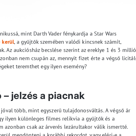
nikussá, mint Darth Vader fénykardja a Star Wars
 kerül
, a gyűjtők szemében valódi kincsnek számít,
. Az aukciósház becslése szerint az ereklye 1 és 3 milli
azonban nem csupán az, mennyit fizet érte a végső licitál
égeket teremthet egy ilyen esemény?
 – jelzés a piacnak
 jóval több, mint egyszerű tulajdonosváltás. A végső ár
gy ilyen különleges filmes relikvia a gyűjtők és a
 azonban csak az árverés lezárultakor válik ismertté.
erül megdönteni a korábbi rekordot, vagy eléri-e a