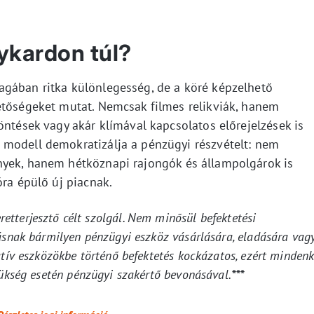
nykardon túl?
agában ritka különlegesség, de a köré képzelhető
etőségeket mutat. Nemcsak filmes relikviák, hanem
öntések vagy akár klímával kapcsolatos előrejelzések is
 modell demokratizálja a pénzügyi részvételt: nem
nyek, hanem hétköznapi rajongók és állampolgárok is
óra épülő új piacnak.
eretterjesztő célt szolgál. Nem minősül befektetési
ásnak bármilyen pénzügyi eszköz vásárlására, eladására vag
atív eszközökbe történő befektetés kockázatos, ezért mindenk
zükség esetén pénzügyi szakértő bevonásával.
***