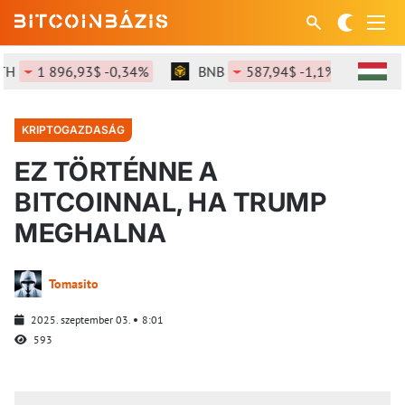
1 896,93$ -0,34%
BNB
587,94$ -1,1%
SOL
KRIPTOGAZDASÁG
EZ TÖRTÉNNE A
BITCOINNAL, HA TRUMP
MEGHALNA
Tomasito
2025. szeptember 03.
8:01
593