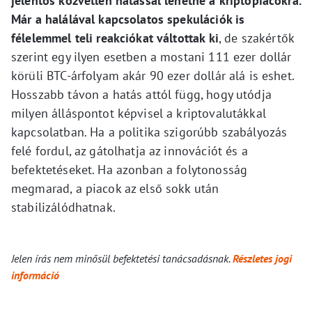
jelentős közvetlen hatással lehetne a kriptopiacokra.
Már a halálával kapcsolatos spekulációk is
félelemmel teli reakciókat váltottak ki
, de szakértők
szerint egy ilyen esetben a mostani 111 ezer dollár
körüli BTC-árfolyam akár 90 ezer dollár alá is eshet.
Hosszabb távon a hatás attól függ, hogy utódja
milyen álláspontot képvisel a kriptovalutákkal
kapcsolatban. Ha a politika szigorúbb szabályozás
felé fordul, az gátolhatja az innovációt és a
befektetéseket. Ha azonban a folytonosság
megmarad, a piacok az első sokk után
stabilizálódhatnak.
Jelen írás nem minősül befektetési tanácsadásnak.
Részletes jogi
információ