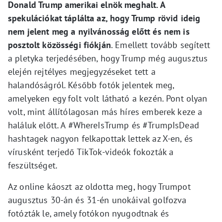
Donald Trump amerikai elnök meghalt. A
spekulációkat táplálta az, hogy Trump rövid ideig
nem jelent meg a nyilvánosság előtt és nem is
posztolt közösségi fiókján
. Emellett tovább segített
a pletyka terjedésében, hogy Trump még augusztus
elején rejtélyes megjegyzéseket tett a
halandóságról. Később fotók jelentek meg,
amelyeken egy folt volt látható a kezén. Pont olyan
volt, mint állítólagosan más híres emberek keze a
haláluk előtt. A #WhereIsTrump és #TrumpIsDead
hashtagek nagyon felkapottak lettek az X-en, és
vírusként terjedő TikTok-videók fokozták a
feszültséget.
Az online káoszt az oldotta meg, hogy Trumpot
augusztus 30-án és 31-én unokáival golfozva
fotózták le, amely fotókon nyugodtnak és