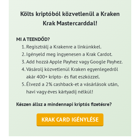
Költs kriptóból közvetlenül a Kraken
Krak Mastercarddal!
MI A TEENDŐD?
Regisztrálj a Krakenre a linkünkkel.
Igényeld meg ingyenesen a Krak Cardot.
Add hozzá Apple Payhez vagy Google Payhez.
Vásárolj közvetlenül Kraken egyenlegedről
akár 400+ kripto- és fiat eszközzel.
Élvezd a 2% cashback-et a vásárlások után,
havi vagy éves kártyadíj nélkül!
Készen állsz a mindennapi kriptós fizetésre?
KRAK CARD IGÉNYLÉSE