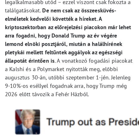
legalkalmasabb utód – ezzel viszont csak fokozta a
találgatásokat.
De nem csak az összeesküvés-
elméletek kedvelői követték a híreket. A
kriptoszektorban az előrejelzési piacokon már lehet
arra fogadni, hogy Donald Trump az év végére
lemond elnöki posztjáról, miután a halálhírének
pletykái mellett feltűntek aggályok az egészségi
állapotát érintően is
. A vonatkozó fogadási piacokat
a Kalshi és a Polymarket nyitották meg, előbbi
augusztus 30-án, utóbbi szeptember 1-jén. Jelenleg
9-10%-os eséllyel fogadnak arra, hogy Trump még
2026 előtt távozik a Fehér Házból.