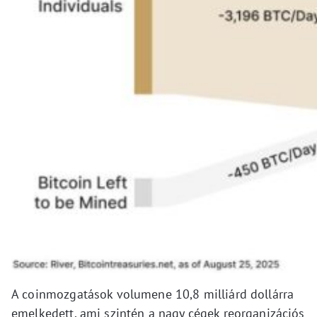
A coinmozgatások volumene 10,8 milliárd dollárra
emelkedett, ami szintén a nagy cégek reorganizációs