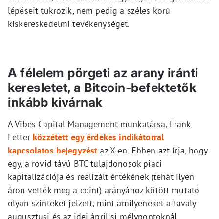
lépéseit tükrözik, nem pedig a széles körű
kiskereskedelmi tevékenységet.
A félelem pörgeti az arany iránti
keresletet, a Bitcoin-befektetők
inkább kivárnak
A Vibes Capital Management munkatársa, Frank
Fetter
közzétett egy érdekes indikátorral
kapcsolatos bejegyzést
az X-en. Ebben azt írja, hogy
egy, a rövid távú BTC-tulajdonosok piaci
kapitalizációja és realizált értékének (tehát ilyen
áron vették meg a coint) arányához kötött mutató
olyan szinteket jelzett, mint amilyeneket a tavaly
augusztusi és az idei áprilisi mélypontoknál