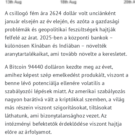
A csillogó fém ára 2624 dollár volt unciánként
január elsején az év elején, és azóta a gazdasági
problémák és geopolitikai feszültségek hajtják
felfelé az árat. 2025-ben a központi bankok –
különösen Kínában és Indiában – növelték
aranytartalékaikat, ami tovább növelte a keresletet.
A Bitcoin 94440 dolláron kezdte meg az évet,
amihez képest szép emelkedést produkált, viszont a
benne lévő potenciálja ellenére volatilis a
szabályozói lépések miatt. Az amerikai szabályozás
nagyon barátivá vált a kriptókkal szemben, a világ
más részein viszont szigorításokat, tiltásokat
láthatunk, ami bizonytalansághoz vezet. Az
intézményi befektetők érdeklődése viszont hajtja
előre az árfolyamot.