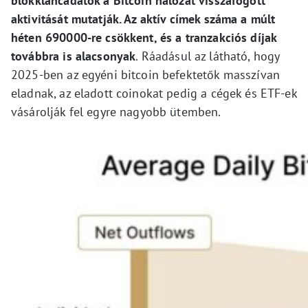
blokkláncadatok a Bitcoin hálózat visszafogott
aktivitását mutatják. Az aktív címek száma a múlt
héten 690000-re csökkent, és a tranzakciós díjak
továbbra is alacsonyak
. Ráadásul az látható, hogy
2025-ben az egyéni bitcoin befektetők masszívan
eladnak, az eladott coinokat pedig a cégek és ETF-ek
vásárolják fel egyre nagyobb ütemben.