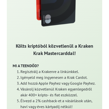
Költs kriptóból közvetlenül a Kraken
Krak Mastercarddal!
MI A TEENDŐD?
Regisztrálj a Krakenre a linkünkkel.
Igényeld meg ingyenesen a Krak Cardot.
Add hozzá Apple Payhez vagy Google Payhez.
Vásárolj közvetlenül Kraken egyenlegedről
akár 400+ kripto- és fiat eszközzel.
Élvezd a 2% cashback-et a vásárlások után,
havi vagy éves kártyadíj nélkül!