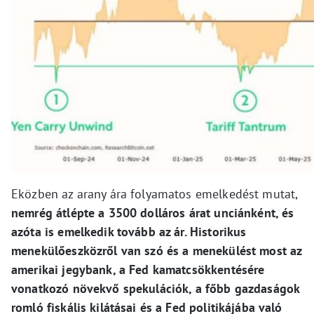
Eközben az arany ára folyamatos emelkedést mutat,
nemrég átlépte a 3500 dolláros árat unciánként, és
azóta is emelkedik tovább az ár. Historikus
menekülőeszközről van szó és a menekülést most az
amerikai jegybank, a Fed kamatcsökkentésére
vonatkozó növekvő spekulációk, a főbb gazdaságok
romló fiskális kilátásai és a Fed politikájába való