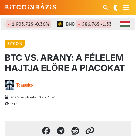
1 903,72$ -0,36%
BNB
586,76$ -1,33%
SOL
BITCOIN
BTC VS. ARANY: A FÉLELEM
HAJTJA ELŐRE A PIACOKAT
Tomasito
2025. szeptember 03.
6:37
217