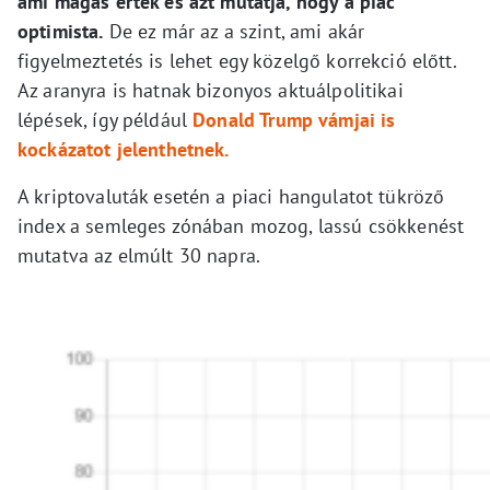
ami magas érték és azt mutatja, hogy a piac
optimista.
De ez már az a szint, ami akár
figyelmeztetés is lehet egy közelgő korrekció előtt.
Az aranyra is hatnak bizonyos aktuálpolitikai
lépések, így például
Donald Trump vámjai is
kockázatot jelenthetnek.
A kriptovaluták esetén a piaci hangulatot tükröző
index a semleges zónában mozog, lassú csökkenést
mutatva az elmúlt 30 napra.