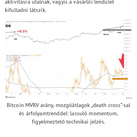
aktivitásra utalnak, vagyis a vásárlói lendület
kifulladni látszik.
Bitcoin MVRV arány, mozgóátlagok „death cross”-sal
és árfolyamtrenddel: lassuló momentum,
figyelmeztető technikai jelzés.