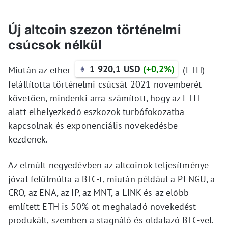
Új altcoin szezon történelmi
csúcsok nélkül
1 920,1 USD
(+0,2%)
Miután az ether
(ETH)
felállította történelmi csúcsát 2021 novemberét
követően, mindenki arra számított, hogy az ETH
alatt elhelyezkedő eszközök turbófokozatba
kapcsolnak és exponenciális növekedésbe
kezdenek.
Az elmúlt negyedévben az altcoinok teljesítménye
jóval felülmúlta a BTC-t, miután például a PENGU, a
CRO, az ENA, az IP, az MNT, a LINK és az előbb
említett ETH is 50%-ot meghaladó növekedést
produkált, szemben a stagnáló és oldalazó BTC-vel.