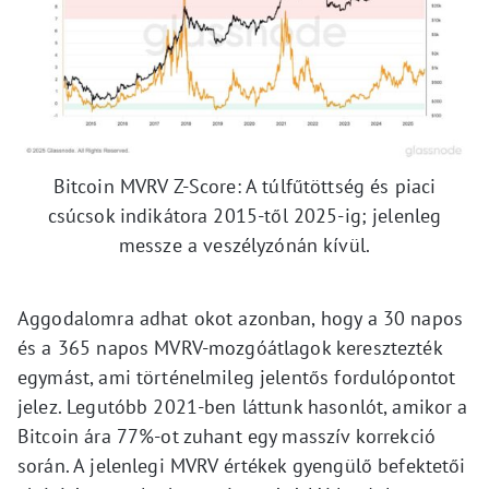
Bitcoin MVRV Z-Score: A túlfűtöttség és piaci
csúcsok indikátora 2015-től 2025-ig; jelenleg
messze a veszélyzónán kívül.
Aggodalomra adhat okot azonban, hogy a 30 napos
és a 365 napos MVRV-mozgóátlagok keresztezték
egymást, ami történelmileg jelentős fordulópontot
jelez. Legutóbb 2021-ben láttunk hasonlót, amikor a
Bitcoin ára 77%-ot zuhant egy masszív korrekció
során. A jelenlegi MVRV értékek gyengülő befektetői