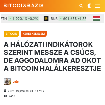
H
1 920,1$ +0,2%
BNB
601,65$ +1,53%
SOL
BITCOIN
KERESKEDELEM
A HÁLÓZATI INDIKÁTOROK
SZERINT MESSZE A CSÚCS,
DE AGGODALOMRA AD OKOT
A BITCOIN HALÁLKERESZTJE
Lelo
2025. szeptember 01.
17:53
2410