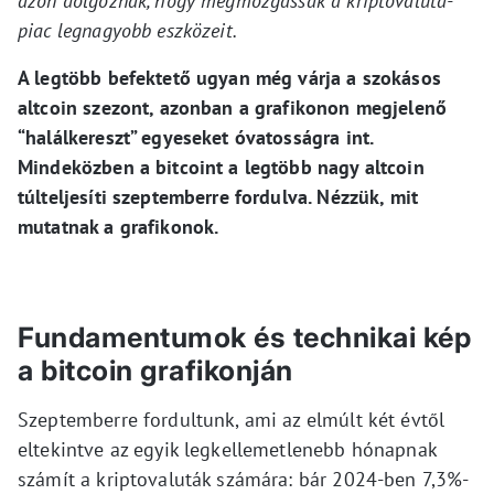
azon dolgoznak, hogy megmozgassák a kriptovaluta-
piac legnagyobb eszközeit.
A legtöbb befektető ugyan még várja a szokásos
altcoin szezont, azonban a grafikonon megjelenő
“halálkereszt” egyeseket óvatosságra int.
Mindeközben a bitcoint a legtöbb nagy altcoin
túlteljesíti szeptemberre fordulva. Nézzük, mit
mutatnak a grafikonok.
Fundamentumok és technikai kép
a bitcoin grafikonján
Szeptemberre fordultunk, ami az elmúlt két évtől
eltekintve az egyik legkellemetlenebb hónapnak
számít a kriptovaluták számára: bár 2024-ben 7,3%-