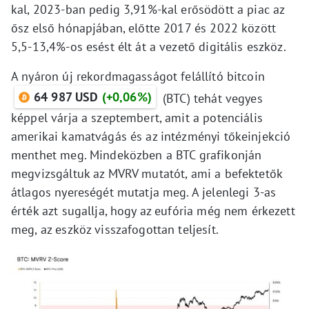
kal, 2023-ban pedig 3,91%-kal erősödött a piac az
ősz első hónapjában, előtte 2017 és 2022 között
5,5-13,4%-os esést élt át a vezető digitális eszköz.
A nyáron új rekordmagasságot felállító bitcoin
64 987 USD
(+0,06%)
(BTC) tehát vegyes
képpel várja a szeptembert, amit a potenciális
amerikai kamatvágás és az intézményi tőkeinjekció
menthet meg. Mindeközben a BTC grafikonján
megvizsgáltuk az MVRV mutatót, ami a befektetők
átlagos nyereségét mutatja meg. A jelenlegi 3-as
érték azt sugallja, hogy az eufória még nem érkezett
meg, az eszköz visszafogottan teljesít.