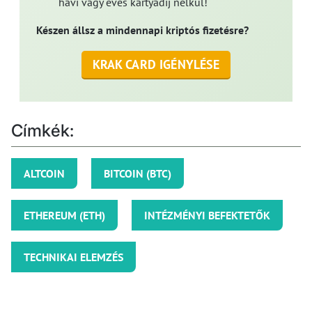
havi vagy éves kártyadíj nélkül!
Készen állsz a mindennapi kriptós fizetésre?
KRAK CARD IGÉNYLÉSE
Címkék:
ALTCOIN
BITCOIN (BTC)
ETHEREUM (ETH)
INTÉZMÉNYI BEFEKTETŐK
TECHNIKAI ELEMZÉS