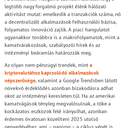
legtöbb nagy forgalmú projekt élénk hálózati
aktivitást mutat: emelkedik a tranzakciók száma, nő
a decentralizált alkalmazások felhasználói bázisa,
folyamatos innováció zajlik. A piaci hangulatot
ugyanakkor továbbra is a makrofolyamatok, mint a
kamatvárakozások, szabályozói hírek és az
intézményi beáramlás határozzák meg.
Az olyan nem-pénzügyi trendek, mint
a
kriptovalutához kapcsolódó alkalmazások
népszerűsége
, valamint a Google Trendsben látott
növekvő érdeklődés azonban bizakodásra adhat
okot az intézményi keresleten túl. Ha az amerikai
kamatvágások tényleg megvalósulnak, a tőke a
kockázatos eszközök felé irányulhat, azonban
érdemes óvatosan közelíteni 2025 utolsó
negyedévéhez, ami – papíron – a ciklus végét is