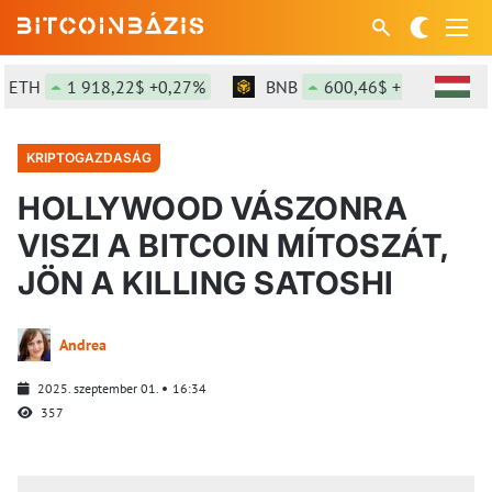
TH
1 918,22$ +0,27%
BNB
600,46$ +1,44%
KRIPTOGAZDASÁG
HOLLYWOOD VÁSZONRA
VISZI A BITCOIN MÍTOSZÁT,
JÖN A KILLING SATOSHI
Andrea
2025. szeptember 01.
16:34
357