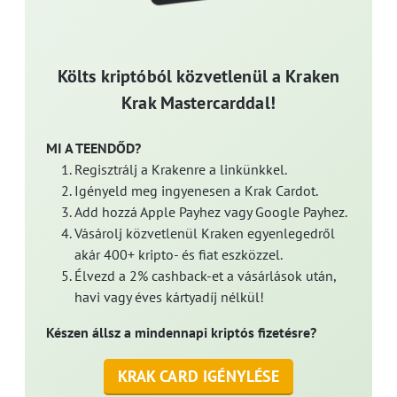
Költs kriptóból közvetlenül a Kraken
Krak Mastercarddal!
MI A TEENDŐD?
Regisztrálj a Krakenre a linkünkkel.
Igényeld meg ingyenesen a Krak Cardot.
Add hozzá Apple Payhez vagy Google Payhez.
Vásárolj közvetlenül Kraken egyenlegedről
akár 400+ kripto- és fiat eszközzel.
Élvezd a 2% cashback-et a vásárlások után,
havi vagy éves kártyadíj nélkül!
Készen állsz a mindennapi kriptós fizetésre?
KRAK CARD IGÉNYLÉSE