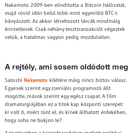
Nakamoto 2009-ben elindította a Bitcoin hálózatát,
majd rövid időn belül több mint egymillió BTC-t
bányászott. Az akkor létrehozott tárcák mindmáig
érintetlenek. Csak néhány teszttranzakciót végeztek
velük, a hatalmas vagyon pedig mozdulatlan.
A rejtély, ami sosem oldódott meg
Satoshi
Nakamoto
kilétére máig nincs biztos válasz.
Egyesek szerint egy zseniális programozó állt
mögötte, mások szerint egy egész csapat. A film
dramaturgiájában ez a titok kap központi szerepet:
ki volt ő, miért tűnt el, és kinek állhatott érdekében,
hogy soha ne bukjon le?
A történetben a kriptoforradalom mellett politikai