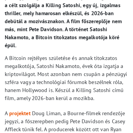
a célt szolgálja a Killing Satoshi, egy új, izgalmas
thriller, mely hamarosan elkészül, és 2026-ban
debütál a mozivásznakon. A film főszereplője nem
más, mint Pete Davidson. A történet Satoshi
Nakamoto, a Bitcoin titokzatos megalkotója köré
épül.
A Bitcoin rejtélyes születése és annak titokzatos
megalkotója, Satoshi Nakamoto, évek óta izgatja a
kriptovilágot. Most azonban nem csupán a pénzügyi
szféra vagy a technológiai fórumok beszélnek róla,
hanem Hollywood is. Készül a Killing Satoshi című
film, amely 2026-ban kerül a mozikba.
A
projektet
Doug Liman, a Bourne-filmek rendezője
jegyzi, a főszerepben pedig Pete Davidson és Casey
Affleck tűnik fel. A producerek között ott van Ryan