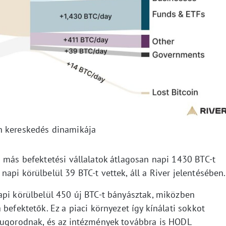
n kereskedés dinamikája
s más befektetési vállalatok átlagosan napi 1430 BTC-t
api körülbelül 39 BTC-t vettek, áll a River jelentésében.
api körülbelül 450 új BTC-t bányásztak, miközben
befektetők. Ez a piaci környezet így kínálati sokkot
sugorodnak, és az intézmények továbbra is HODL