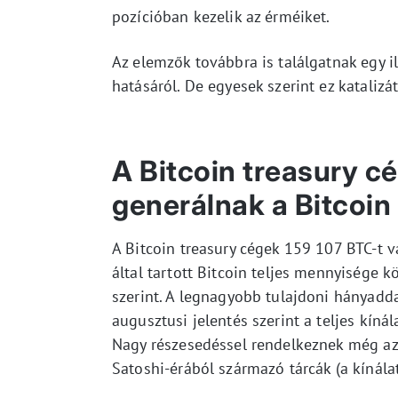
pozícióban kezelik az érméiket.
Az elemzők továbbra is találgatnak egy i
hatásáról. De egyesek szerint ez katalizá
A Bitcoin treasury c
generálnak a Bitcoin 
A Bitcoin treasury cégek 159 107 BTC-t 
által tartott Bitcoin teljes mennyisége k
szerint. A legnagyobb tulajdoni hányadd
augusztusi jelentés szerint a teljes kíná
Nagy részesedéssel rendelkeznek még az E
Satoshi-érából származó tárcák (a kínála