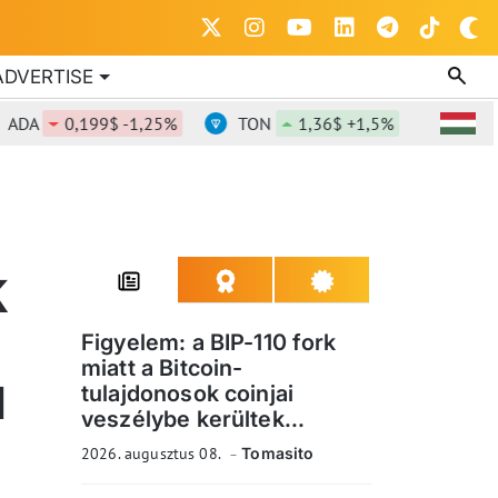
ADVERTISE
0,199$ -1,25%
TON
1,36$ +1,5%
DOT
0,8
K
Figyelem: a BIP-110 fork
miatt a Bitcoin-
I
tulajdonosok coinjai
veszélybe kerültek...
2026. augusztus 08.
Tomasito