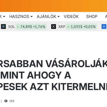
K
HASZNOS
AJÁNLÓK
VIDEÓK
SHOP
SOL
74,89$ +1,76%
XRP
1,035$ +0,03%
ADA
RSABBAN VÁSÁROLJÁ
, MINT AHOGY A
ESEK AZT KITERMELN
195