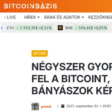
LIVE
HÍREK
ÁRAK ÉS ADATOK
KEZDŐKNE
TH
1 919,39$ +0,31%
BNB
594,44$ +0,85%
BITCOIN
NÉGYSZER GYO
FEL A BITCOINT
BÁNYÁSZOK KÉP
2025. szeptember 01.
10:03
premik