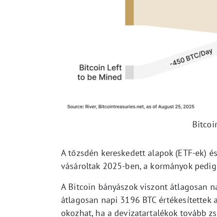
Bitcoi
A tőzsdén kereskedett alapok (ETF-ek) é
vásároltak 2025-ben, a kormányok pedig n
A Bitcoin bányászok viszont átlagosan n
átlagosan napi 3196 BTC értékesítettek a 
okozhat, ha a devizatartalékok tovább z