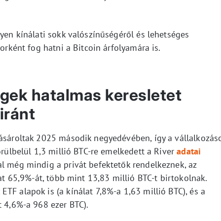
lyen kínálati sokk valószínűségéről és lehetséges
torként fog hatni a Bitcoin árfolyamára is.
égek hatalmas keresletet
iránt
vásároltak 2025 második negyedévében, így a vállalkozás
örülbelül 1,3 millió BTC-re emelkedett a River
adatai
al még mindig a privát befektetők rendelkeznek, az
lat 65,9%-át, több mint 13,83 millió BTC-t birtokolnak.
TF alapok is (a kínálat 7,8%-a 1,63 millió BTC), és a
t 4,6%-a 968 ezer BTC).