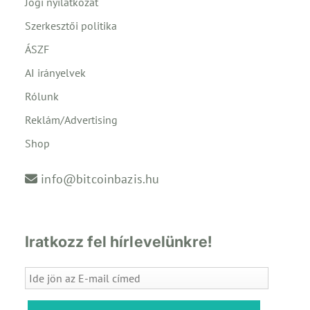
Jogi nyilatkozat
Szerkesztői politika
ÁSZF
AI irányelvek
Rólunk
Reklám/Advertising
Shop
info@bitcoinbazis.hu
Iratkozz fel hírlevelünkre!