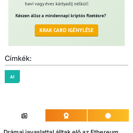
havi vagy éves kártyadíj nélkül!
Készen állsz a mindennapi kriptós fizetésre?
KRAK CARD IGÉNYLÉSE
Címkék:
AI
Drámai javaslattal álltak elő az Ethereum