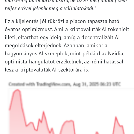
marketing automatizálására, de az AI még mindig nem
teljes erővel jelenik meg a vállalatoknál.”
Ez a kijelentés jól tükrözi a piacon tapasztalható
óvatos optimizmust. Ami a kriptovaluták AI tokenjeit
illeti, eltarthat egy ideig, amíg a decentralizált AI
megoldások elterjednek. Azonban, amikor a
hagyományos AI szereplők, mint például az Nvidia,
optimista hangulatot érzékelnek, az némi hatással
lesz a kriptovaluták AI szektorára is.