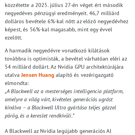
közzétette a 2025. július 27-én véget ért második
negyedéves pénzügyi eredményeit. 46,7 milliárd
dolláros bevétele 6%-kal nőtt az előző negyedévhez
képest, és 56%-kal magasabb, mint egy évvel
ezelőtt.
A harmadik negyedévre vonatkozó kilátások
továbbra is optimisták, a bevétel várhatóan eléri az
54 milliárd dollárt. Az Nvidia GPU architektúrájára
utalva
Jensen Huang
alapító és vezérigazgató
elmondta:
„A Blackwell az a mesterséges intelligencia platform,
amelyre a világ várt, kivételes generációs ugrást
kínálva – a Blackwell Ultra gyártása teljes gőzzel
pörög, és a kereslet rendkívüli.”
A Blackwell az Nvidia legújabb generációs AI