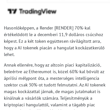
Hasonlóképpen, a Render [RENDER] 70%-kal
értékelődött le a decemberi 11,9 dolláros csúcshoz
képest. Ez a két token együttesen rávilágított arra,
hogy a AI tokenek piacán a hangulat kockázatkerülő
lehet.
Annak ellenére, hogy az altcoin piaci kapitalizáció,
beleértve az Ethereumot is, közel 60%-kal bővült az
áprilisi mélypont óta, a mesterséges intelligencia
szektor csak 30%-ot tudott felmutatni. Az AI tokenek
magas kockázattal járnak, de magas jutalmakat is
kínálnak a vásárlók számára. Teljesítményük a
kriptopiaci hangulattól, valamint a tágabb piac