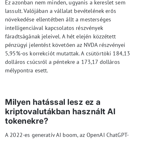
Ez azonban nem minden, ugyanis a kereslet sem
lassult. Valójában a vállalat bevételének erős
növekedése ellentétben állt a mesterséges
intelligenciával kapcsolatos részvények
fáradtságának jeleivel. A hét elején közzétett
pénzügyi jelentést követően az NVDA részvényei
5,95%-os korrekciót mutattak. A csütörtöki 184,13
dolláros csúcsról a péntekre a 173,17 dolláros
mélypontra esett.
Milyen hatással lesz ez a
kriptovalutákban használt AI
tokenekre?
A 2022-es generatív AI boom, az OpenAI ChatGPT-