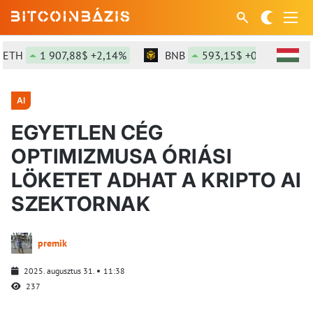
1 907,88$ +2,14%
BNB
593,15$ +0,09%
SO
AI
EGYETLEN CÉG
OPTIMIZMUSA ÓRIÁSI
LÖKETET ADHAT A KRIPTO AI
SZEKTORNAK
premik
2025. augusztus 31.
11:38
237