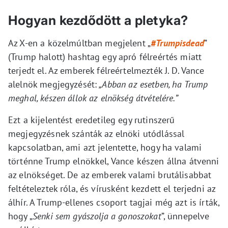
Hogyan kezdődött a pletyka?
Az X-en a közelmúltban megjelent „
#Trumpisdead
”
(Trump halott) hashtag egy apró félreértés miatt
terjedt el. Az emberek félreértelmezték J. D. Vance
alelnök megjegyzését:
„Abban az esetben, ha Trump
meghal, készen állok az elnökség átvételére.”
Ezt a kijelentést eredetileg egy rutinszerű
megjegyzésnek szánták az elnöki utódlással
kapcsolatban, ami azt jelentette, hogy ha valami
történne Trump elnökkel, Vance készen állna átvenni
az elnökséget. De az emberek valami brutálisabbat
feltételeztek róla, és vírusként kezdett el terjedni az
álhír. A Trump-ellenes csoport tagjai még azt is írták,
hogy „
Senki sem gyászolja a gonoszokat
”, ünnepelve