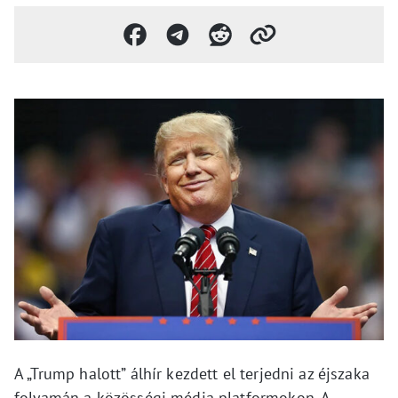
A „Trump halott” álhír kezdett el terjedni az éjszaka
folyamán a közösségi média platformokon. A