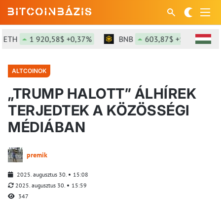
H
1 920,58$ +0,37%
BNB
603,87$ +1,92%
S
ALTCOINOK
„TRUMP HALOTT” ÁLHÍREK
TERJEDTEK A KÖZÖSSÉGI
MÉDIÁBAN
premik
2025. augusztus 30.
15:08
2025. augusztus 30.
15:59
347