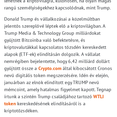
lehetnek a kriptovilágra, különösen, ha olyan magas
rangú személyiségekhez kapcsolódnak, mint Trump.
Donald Trump és vállalkozásai a közelmúltban
jelentős szereplővé léptek elő a kriptovilágban. A
Trump Media & Technology Group milliárdokat
gyűjtött Bitcoinba való befektetésre, és
kriptovalutákkal kapcsolatos tőzsdén kereskedett
alapok (ETF-ek) elindításán dolgozik. A vállalat
nemrégiben bejelentette, hogy 6,42 milliárd dollárt
gyűjtött össze a
Crypto.com
által kibocsátott Cronos
nevű digitális token megszerzésére. Idén év elején,
januárban az elnök elindított egy TRUMP nevű
mémcoint, amely hatalmas figyelmet kapott. Tegnap
írtunk a szintén Trump családjához tartozó
WTLI
token
kereskedésének elindításáról is a
kriptotőzsdéken.