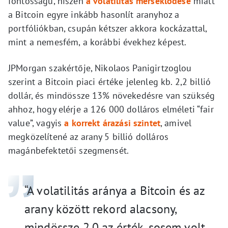
fontosságú, hiszen
a volatilitás mérséklődése
miatt
a Bitcoin egyre inkább hasonlít aranyhoz a
portfóliókban, csupán kétszer akkora kockázattal,
mint a nemesfém, a korábbi évekhez képest.
JPMorgan szakértője, Nikolaos Panigirtzoglou
szerint a Bitcoin piaci értéke jelenleg kb. 2,2 billió
dollár, és mindössze 13% növekedésre van szükség
ahhoz, hogy elérje a 126 000 dolláros elméleti “fair
value”, vagyis
a korrekt árazási szintet
, amivel
megközelítené az arany 5 billió dolláros
magánbefektetői szegmensét.
“A volatilitás aránya a Bitcoin és az
arany között rekord alacsony,
mindössze 2.0 az érték, sosem volt