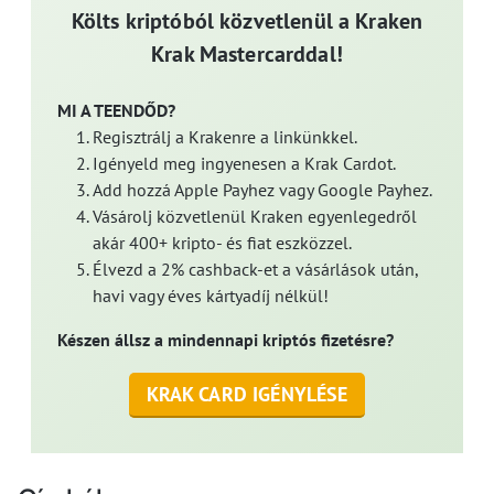
Költs kriptóból közvetlenül a Kraken
Krak Mastercarddal!
MI A TEENDŐD?
Regisztrálj a Krakenre a linkünkkel.
Igényeld meg ingyenesen a Krak Cardot.
Add hozzá Apple Payhez vagy Google Payhez.
Vásárolj közvetlenül Kraken egyenlegedről
akár 400+ kripto- és fiat eszközzel.
Élvezd a 2% cashback-et a vásárlások után,
havi vagy éves kártyadíj nélkül!
Készen állsz a mindennapi kriptós fizetésre?
KRAK CARD IGÉNYLÉSE