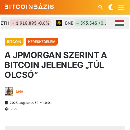
H
1 918,89$ -0,6%
BNB
595,54$ +0,61%
SO
BITCOIN
KERESKEDELEM
A JPMORGAN SZERINT A
BITCOIN JELENLEG „TÚL
OLCSÓ”
Lelo
2025. augusztus 30.
10:01
235