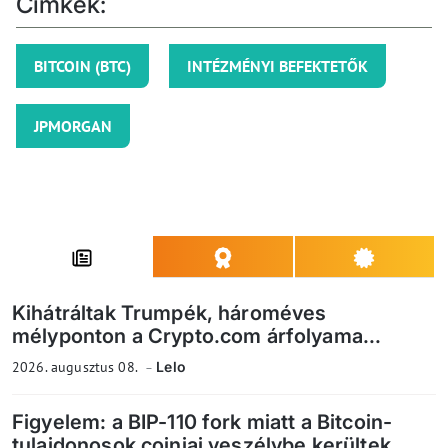
Címkék:
BITCOIN (BTC)
INTÉZMÉNYI BEFEKTETŐK
JPMORGAN
Kihátráltak Trumpék, hároméves
mélyponton a Crypto.com árfolyama...
2026. augusztus 08.
Lelo
Figyelem: a BIP-110 fork miatt a Bitcoin-
tulajdonosok coinjai veszélybe kerültek...