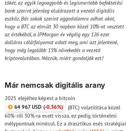
tőkét, az egyik legnagyobb és legismertebb befektetési
bank szerint jelenleg alulárazott a vezető digitális
eszköz. Bár sokak szerint aggodalomra adhat okot,
hogy a BTC az elmúlt 30 napban közel 10%-ot vesztett
az értékéből, a JPMorgan év végéig egy 126 ezer
dolláros célárfolyamot adott meg, ami azt jelentené,
hogy még legalább 15% növekedés a vezető
kriptovalutában. Nézzük, miért gondolják ezt!
Már nemcsak digitális arany
2025 elejéhez képest a bitcoin
64 967 USD
(-0,36%)
(BTC) volatilitása közel
60%-ról 30%-ra esett vissza, ez pedig történelmi
mélypontnak minősül. Ez a drasztikus esés stratégiai