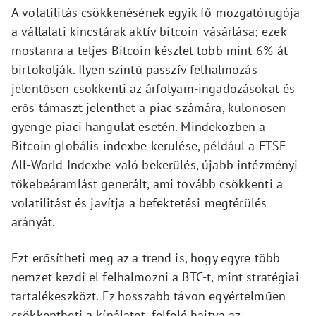
A volatilitás csökkenésének egyik fő mozgatórugója
a vállalati kincstárak aktív bitcoin-vásárlása; ezek
mostanra a teljes Bitcoin készlet több mint 6%-át
birtokolják. Ilyen szintű passzív felhalmozás
jelentősen csökkenti az árfolyam-ingadozásokat és
erős támaszt jelenthet a piac számára, különösen
gyenge piaci hangulat esetén. Mindeközben a
Bitcoin globális indexbe kerülése, például a FTSE
All-World Indexbe való bekerülés, újabb intézményi
tőkebeáramlást generált, ami tovább csökkenti a
volatilitást és javítja a befektetési megtérülés
arányát.
Ezt erősítheti meg az a trend is, hogy egyre több
nemzet kezdi el felhalmozni a BTC-t, mint stratégiai
tartalékeszközt. Ez hosszabb távon egyértelműen
csökkentheti a kínálatot, felfelé hajtva az