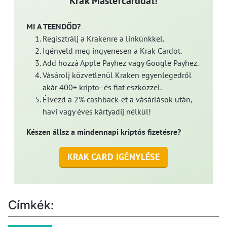
Krak Mastercarddal!
MI A TEENDŐD?
Regisztrálj a Krakenre a linkünkkel.
Igényeld meg ingyenesen a Krak Cardot.
Add hozzá Apple Payhez vagy Google Payhez.
Vásárolj közvetlenül Kraken egyenlegedről
akár 400+ kripto- és fiat eszközzel.
Élvezd a 2% cashback-et a vásárlások után,
havi vagy éves kártyadíj nélkül!
Készen állsz a mindennapi kriptós fizetésre?
KRAK CARD IGÉNYLÉSE
Címkék: