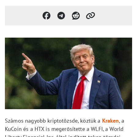
Számos nagyobb kriptotőzsde, köztük a
Kraken
, a
KuCoin és a HTX is megerősítette a WLFI, a World