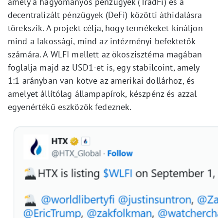
amely a hagyományos pénzügyek (TradFi) és a
decentralizált pénzügyek (DeFi) közötti áthidalásra
törekszik. A projekt célja, hogy termékeket kínáljon
mind a lakossági, mind az intézményi befektetők
számára. A WLFI mellett az ökoszisztéma magában
foglalja majd az USD1-et is, egy stabilcoint, amely
1:1 arányban van kötve az amerikai dollárhoz, és
amelyet állítólag állampapírok, készpénz és azzal
egyenértékű eszközök fedeznek.