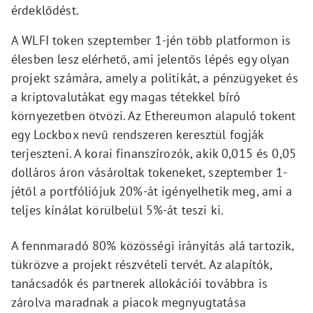
érdeklődést.
A WLFI token szeptember 1-jén több platformon is
élesben lesz elérhető, ami jelentős lépés egy olyan
projekt számára, amely a politikát, a pénzügyeket és
a kriptovalutákat egy magas tétekkel bíró
környezetben ötvözi. Az Ethereumon alapuló tokent
egy Lockbox nevű rendszeren keresztül fogják
terjeszteni. A korai finanszírozók, akik 0,015 és 0,05
dolláros áron vásároltak tokeneket, szeptember 1-
jétől a portfóliójuk 20%-át igényelhetik meg, ami a
teljes kínálat körülbelül 5%-át teszi ki.
A fennmaradó 80% közösségi irányítás alá tartozik,
tükrözve a projekt részvételi tervét. Az alapítók,
tanácsadók és partnerek allokációi továbbra is
zárolva maradnak a piacok megnyugtatása