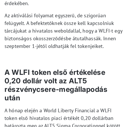
érdekében.
Az aktiválási folyamat egyszerű, de szigorúan
felügyelt. A befektetőknek össze kell kapcsolniuk
tárcájukat a hivatalos weboldallal, hogy a WLFI-t egy
biztonságos okosszerződésbe átutalhassák. Innen
szeptember 1-jétől oldhatják fel tokenjeiket.
A WLFI token első értékelése
0,20 dollár volt az ALT5
részvénycsere-megállapodás
után
A hónap elején a World Liberty Financial a WLFI
token első hivatalos piaci értékét 0,20 dollárban
határozta meg az ALT5 Sigma Corporationnel kötött