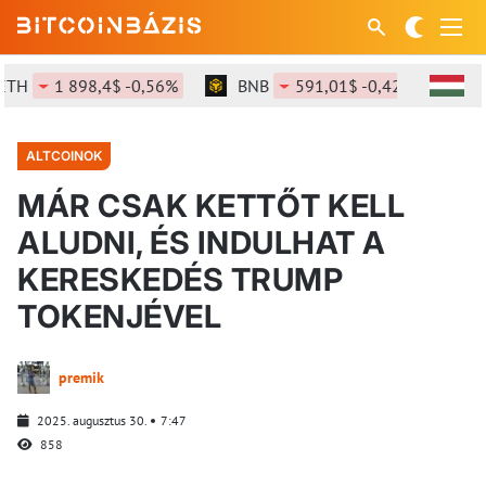
1 898,4$ -0,56%
BNB
591,01$ -0,42%
SOL
ALTCOINOK
MÁR CSAK KETTŐT KELL
ALUDNI, ÉS INDULHAT A
KERESKEDÉS TRUMP
TOKENJÉVEL
premik
2025. augusztus 30.
7:47
858