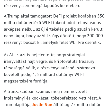
részvénycsere-megállapodás keretében.
A Trump által támogatott DeFi projekt korábban 550
millió dollár értékű WLFI tokent adott el nyilvános
árképzés nélkül, az új értékelés pedig azután került
napvilágra, hogy az ALT5 úgy döntött, hogy 200 000
részvényt bocsát ki, amelyek felét WLFI-re cserélik.
Az ALT5 azt is bejelentette, hogy stratégiai
irányváltást hajt végre, és kriptovaluta treasury
társasággá válik, a részvényeladásból származó
bevételt pedig 1,5 milliárd dollárnyi WLFI
megszerzésére fordítja.
A tranzakcióban számos meg nem nevezett
intézményi és kockázati tőkebefektető vett részt. A
Tron alapítója,
Justin Sun
állítólag 75 millió dollár