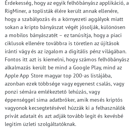
Érdekesség, hogy az egyik felhőbányász applikáció, a
RigMiner, a toplisták élére került annak ellenére,
hogy a szabályozás és a környezeti aggályok miatt
sokan a kripto bányászat végét jósolják, különösen
a mobilos bányászatét – ez tanúsítja, hogy a piaci
ciklusok ellenére továbbra is töretlen az újítások
iránti vágy és az izgalom a digitális pénz világában.
Fontos itt azt is kiemelni, hogy számos felhőbányász
alkalmazás került be mind a Google Play, mind az
Apple App Store magyar top 200-as listájába,
azonban ezek többsége vagy egyenest csalás, vagy
ponzi sémára emlékeztető lehúzás, vagy
éppenséggel sima adatbróker, amik mesés kriptós
vagyonok kecsegtetésével húzzák ki a felhasználók
privát adatait és azt adják tovább legit és kevésbé
legitim üzleti szolgáltatóknak.