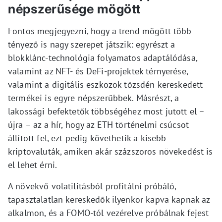
népszerűsége mögött
Fontos megjegyezni, hogy a trend mögött több
tényező is nagy szerepet játszik: egyrészt a
blokklánc-technológia folyamatos adaptálódása,
valamint az NFT- és DeFi-projektek térnyerése,
valamint a digitális eszközök tőzsdén kereskedett
termékei is egyre népszerűbbek. Másrészt, a
lakossági befektetők többségéhez most jutott el –
újra – az a hír, hogy az ETH történelmi csúcsot
állított fel, ezt pedig követhetik a kisebb
kriptovaluták, amiken akár százszoros növekedést is
el lehet érni.
A növekvő volatilitásból profitálni próbáló,
tapasztalatlan kereskedők ilyenkor kapva kapnak az
alkalmon, és a FOMO-tól vezérelve próbálnak fejest