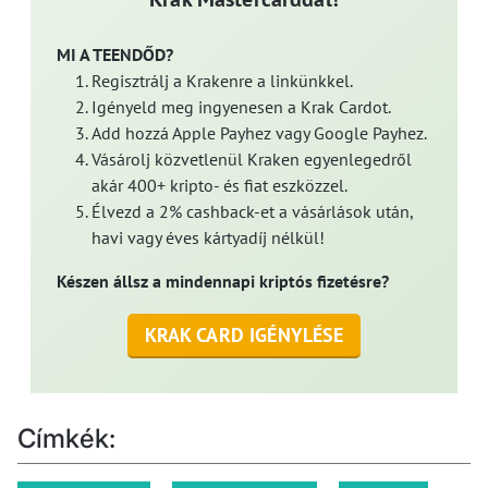
MI A TEENDŐD?
Regisztrálj a Krakenre a linkünkkel.
Igényeld meg ingyenesen a Krak Cardot.
Add hozzá Apple Payhez vagy Google Payhez.
Vásárolj közvetlenül Kraken egyenlegedről
akár 400+ kripto- és fiat eszközzel.
Élvezd a 2% cashback-et a vásárlások után,
havi vagy éves kártyadíj nélkül!
Készen állsz a mindennapi kriptós fizetésre?
KRAK CARD IGÉNYLÉSE
Címkék: