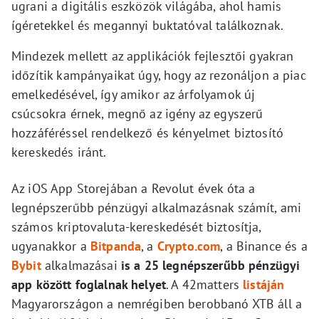
ugrani a digitális eszközök világába, ahol hamis
ígéretekkel és megannyi buktatóval találkoznak.
Mindezek mellett az applikációk fejlesztői gyakran
időzítik kampányaikat úgy, hogy az rezonáljon a piac
emelkedésével, így amikor az árfolyamok új
csúcsokra érnek, megnő az igény az egyszerű
hozzáféréssel rendelkező és kényelmet biztosító
kereskedés iránt.
Az iOS App Storejában a Revolut évek óta a
legnépszerűbb pénzügyi alkalmazásnak számít, ami
számos kriptovaluta-kereskedését biztosítja,
ugyanakkor a
Bitpanda
, a
Crypto.com
, a Binance és a
Bybit
alkalmazásai
is a 25 legnépszerűbb pénzügyi
app között foglalnak helyet
. A 42matters
listáján
Magyarországon a nemrégiben berobbanó XTB áll a