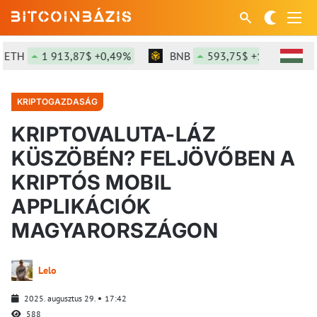
TH
1 913,87$ +0,49%
BNB
593,75$ +1,24%
S
KRIPTOGAZDASÁG
KRIPTOVALUTA-LÁZ
KÜSZÖBÉN? FELJÖVŐBEN A
KRIPTÓS MOBIL
APPLIKÁCIÓK
MAGYARORSZÁGON
Lelo
2025. augusztus 29.
17:42
588