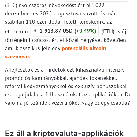
(BTC) nyolcszoros növekedést ért el 2022
decembere és 2025 augusztusa között és már
stabilan 110 ezer dollár felett kereskedik, az
1 913,87 USD
(+0,49%)
ethereum
(ETH) is új
történelmi csúcsot ért el közel négyévet követően –
ami klasszikus jele egy
potenciális altcoin
szezonnak
.
A fejlesztők és a hirdetők ezt kihasználva intenzív
promóciós kampányokkal, ajándék tokenekkel,
referral kedvezményekkel és exkluzív bónuszokkal
csalogatják be a felhasználókat az applikációkba. De
vajon a jó szándék vezérli őket, vagy ez egy csapda?
Ez áll a kriptovaluta-applikációk