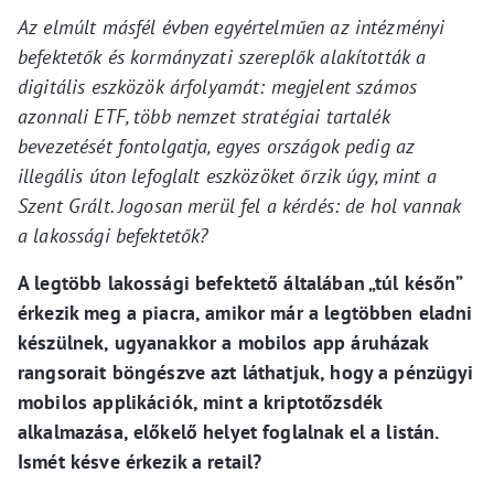
Az elmúlt másfél évben egyértelműen az intézményi
befektetők és kormányzati szereplők alakították a
digitális eszközök árfolyamát: megjelent számos
azonnali ETF, több nemzet stratégiai tartalék
bevezetését fontolgatja, egyes országok pedig az
illegális úton lefoglalt eszközöket őrzik úgy, mint a
Szent Grált. Jogosan merül fel a kérdés: de hol vannak
a lakossági befektetők?
A legtöbb lakossági befektető általában „túl későn”
érkezik meg a piacra, amikor már a legtöbben eladni
készülnek, ugyanakkor a mobilos app áruházak
rangsorait böngészve azt láthatjuk, hogy a pénzügyi
mobilos applikációk, mint a kriptotőzsdék
alkalmazása, előkelő helyet foglalnak el a listán.
Ismét késve érkezik a retail?