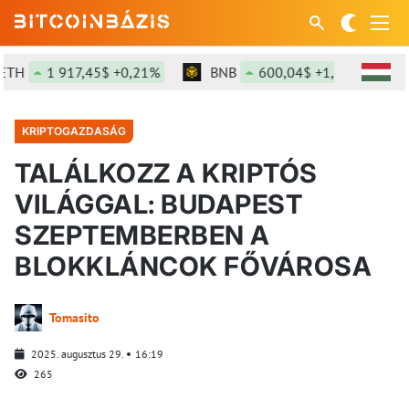
1 917,45$ +0,21%
BNB
600,04$ +1,35%
SOL
KRIPTOGAZDASÁG
TALÁLKOZZ A KRIPTÓS
VILÁGGAL: BUDAPEST
SZEPTEMBERBEN A
BLOKKLÁNCOK FŐVÁROSA
Tomasito
2025. augusztus 29.
16:19
265