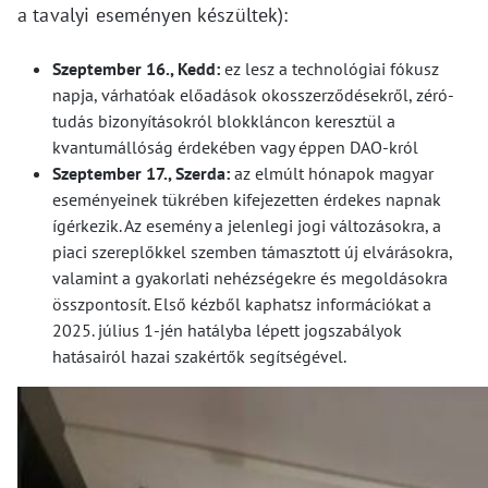
a tavalyi eseményen készültek):
Szeptember 16., Kedd:
ez lesz a technológiai fókusz
napja, várhatóak előadások okosszerződésekről, zéró-
tudás bizonyításokról blokkláncon keresztül a
kvantumállóság érdekében vagy éppen DAO-król
Szeptember 17., Szerda:
az elmúlt hónapok magyar
eseményeinek tükrében kifejezetten érdekes napnak
ígérkezik. Az esemény a jelenlegi jogi változásokra, a
piaci szereplőkkel szemben támasztott új elvárásokra,
valamint a gyakorlati nehézségekre és megoldásokra
összpontosít. Első kézből kaphatsz információkat a
2025. július 1-jén hatályba lépett jogszabályok
hatásairól hazai szakértők segítségével.