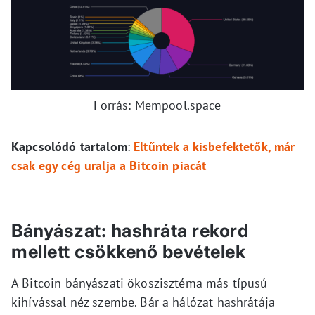
Forrás: Mempool.space
Kapcsolódó tartalom
:
Eltűntek a kisbefektetők, már
csak egy cég uralja a Bitcoin piacát
Bányászat: hashráta rekord
mellett csökkenő bevételek
A Bitcoin bányászati ökoszisztéma más típusú
kihívással néz szembe. Bár a hálózat hashrátája