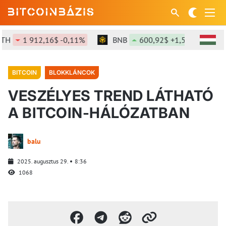
1 912,16$ -0,11%
BNB
600,92$ +1,54%
SO
BITCOIN
BLOKKLÁNCOK
VESZÉLYES TREND LÁTHATÓ
A BITCOIN-HÁLÓZATBAN
balu
2025. augusztus 29.
8:36
1068