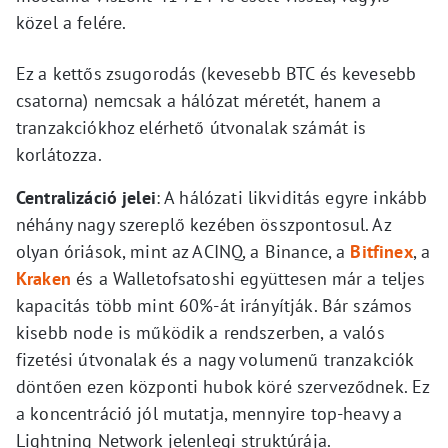
közel a felére.
Ez a kettős zsugorodás (kevesebb BTC és kevesebb
csatorna) nemcsak a hálózat méretét, hanem a
tranzakciókhoz elérhető útvonalak számát is
korlátozza.
Centralizáció jelei
: A hálózati likviditás egyre inkább
néhány nagy szereplő kezében összpontosul. Az
olyan óriások, mint az ACINQ, a Binance, a
Bitfinex
, a
Kraken
és a Walletofsatoshi együttesen már a teljes
kapacitás több mint 60%-át irányítják. Bár számos
kisebb node is működik a rendszerben, a valós
fizetési útvonalak és a nagy volumenű tranzakciók
döntően ezen központi hubok köré szerveződnek. Ez
a koncentráció jól mutatja, mennyire top-heavy a
Lightning Network jelenlegi struktúrája.