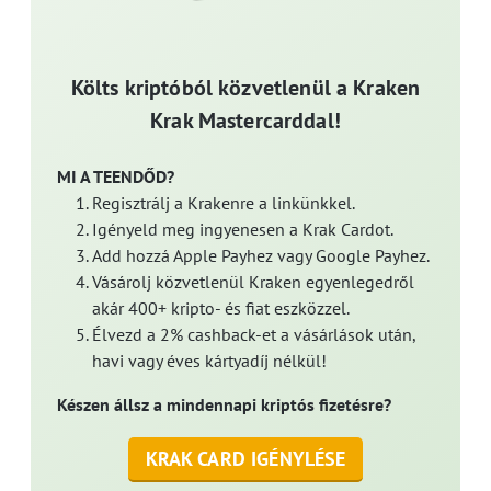
Költs kriptóból közvetlenül a Kraken
Krak Mastercarddal!
MI A TEENDŐD?
Regisztrálj a Krakenre a linkünkkel.
Igényeld meg ingyenesen a Krak Cardot.
Add hozzá Apple Payhez vagy Google Payhez.
Vásárolj közvetlenül Kraken egyenlegedről
akár 400+ kripto- és fiat eszközzel.
Élvezd a 2% cashback-et a vásárlások után,
havi vagy éves kártyadíj nélkül!
Készen állsz a mindennapi kriptós fizetésre?
KRAK CARD IGÉNYLÉSE