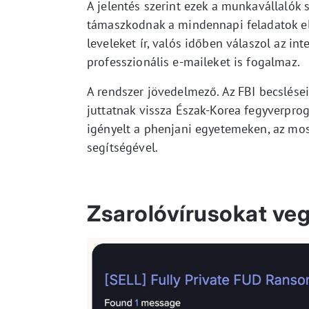
A jelentés szerint ezek a munkavállalók 
támaszkodnak a mindennapi feladatok elv
leveleket ír, valós időben válaszol az in
professzionális e-maileket is fogalmaz.
A rendszer jövedelmező. Az FBI becslései
juttatnak vissza Észak-Korea fegyverpro
igényelt a phenjani egyetemeken, az mos
segítségével.
Zsarolóvírusokat ve