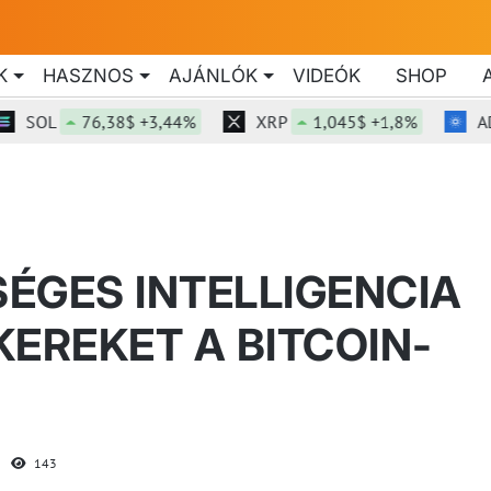
K
HASZNOS
AJÁNLÓK
VIDEÓK
SHOP
OL
76,38$ +3,44%
XRP
1,045$ +1,8%
ADA
ÉGES INTELLIGENCIA
CKEREKET A BITCOIN-
143