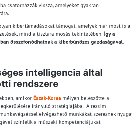
ba csatornázzák vissza, amelyeket gyakran
ára.
 olyan kibertámadásokat támogat, amelyek már most is a
zetések, mind a tisztára mosás tekintetében.
Így a
bban összefonódhatnak a kiberbűnözés gazdaságával.
ges intelligencia által
tti rendszere
etekben, amikor
Észak-Korea
mélyen beleszőtte a
egkerülésére irányuló stratégiájába. A rezsim
li munkavégzéssel elvégezhető munkákat szereznek nyuga
gével színlelik a műszaki kompetenciájukat.