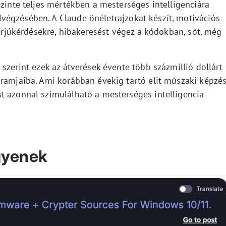
szinte teljes mértékben a mesterséges intelligenciára
égzésében. A Claude önéletrajzokat készít, motivációs
terjúkérdésekre, hibakeresést végez a kódokban, sőt, még
 szerint ezek az átverések évente több százmillió dollárt
gramjaiba. Ami korábban évekig tartó elit műszaki képzés
t azonnal szimulálható a mesterséges intelligencia
gyenek