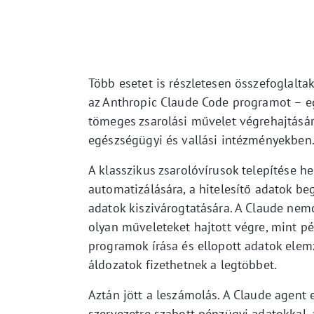
Több esetet is részletesen összefoglalt
az Anthropic Claude Code programot – eg
tömeges zsarolási művelet végrehajtásár
egészségügyi és vallási intézményekben
A klasszikus zsarolóvírusok telepítése h
automatizálására, a hitelesítő adatok be
adatok kiszivárogtatására. A Claude nemc
olyan műveleteket hajtott végre, mint p
programok írása és ellopott adatok ele
áldozatok fizethetnek a legtöbbet.
Aztán jött a leszámolás. A Claude agent 
szervezetre szabott pénzügyi adatokkal,