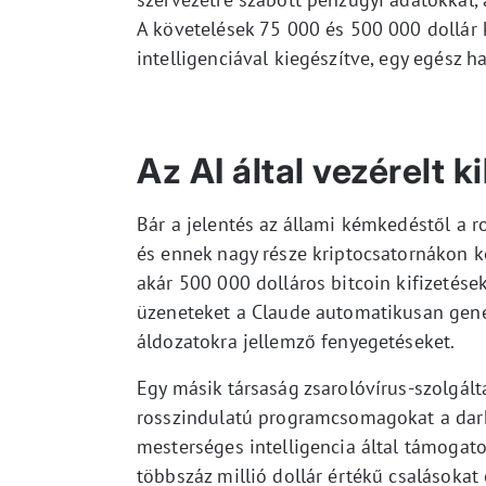
A követelések 75 000 és 500 000 dollár 
intelligenciával kiegészítve, egy egész h
Az AI által vezérelt 
Bár a jelentés az állami kémkedéstől a r
és ennek nagy része kriptocsatornákon k
akár 500 000 dolláros bitcoin kifizetése
üzeneteket a Claude automatikusan gener
áldozatokra jellemző fenyegetéseket.
Egy másik társaság zsarolóvírus-szolgálta
rosszindulatú programcsomagokat a dark
mesterséges intelligencia által támogato
többszáz millió dollár értékű csalásoka