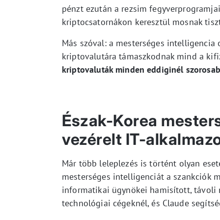
pénzt ezután a rezsim fegyverprogramjai
kriptocsatornákon keresztül mosnak tiszt
Más szóval: a mesterséges intelligencia
kriptovalutára támaszkodnak mind a kifi
kriptovaluták minden eddiginél szorosa
Észak-Korea mestersé
vezérelt IT-alkalmazo
Már több leleplezés is történt olyan es
mesterséges intelligenciát a szankciók m
informatikai ügynökei hamisított, távo
technológiai cégeknél, és Claude segítsé