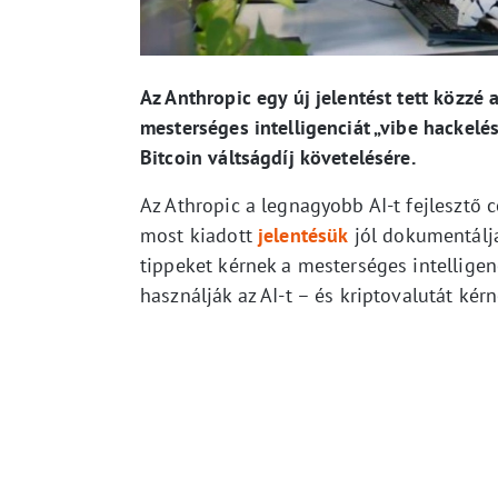
Az Anthropic egy új jelentést tett közzé 
mesterséges intelligenciát „vibe hackelés
Bitcoin váltságdíj követelésére.
Az Athropic a legnagyobb AI-t fejlesztő 
most kiadott
jelentésük
jól dokumentálja
tippeket kérnek a mesterséges intelligen
használják az AI-t – és kriptovalutát kérn