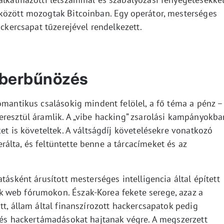
között mozogtak Bitcoinban. Egy operátor, mesterséges
ackercsapat tűzerejével rendelkezett.
kiberbűnözés
omantikus csalásokig mindent felölel, a fő téma a pénz –
eresztül áramlik. A „vibe hacking” zsarolási kampányokba
ket is követeltek. A váltságdíj követelésekre vonatkozó
álta, és feltüntette benne a tárcacímeket és az
tásként árusított mesterséges intelligencia által épített
 web fórumokon. Észak-Korea fekete serege, azaz a
tt, állam által finanszírozott hackercsapatok pedig
t és hackertámadásokat hajtanak végre. A megszerzett