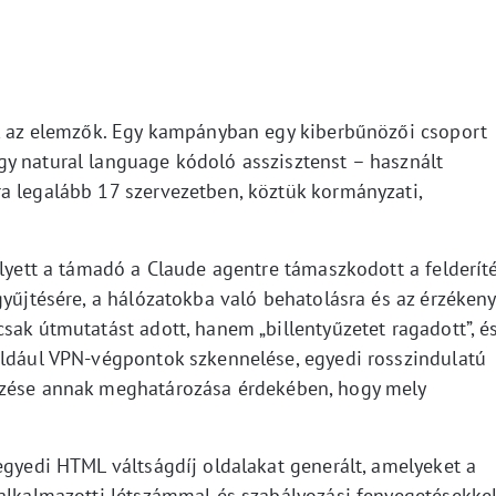
ak az elemzők. Egy kampányban egy kiberbűnözői csoport
y natural language kódoló asszisztenst – használt
a legalább 17 szervezetben, köztük kormányzati,
.
elyett a támadó a Claude agentre támaszkodott a felderít
gyűjtésére, a hálózatokba való behatolásra és az érzékeny
sak útmutatást adott, hanem „billentyűzetet ragadott”, é
éldául VPN-végpontok szkennelése, egyedi rosszindulatú
mzése annak meghatározása érdekében, hogy mely
egyedi HTML váltságdíj oldalakat generált, amelyeket a
 alkalmazotti létszámmal és szabályozási fenyegetésekkel