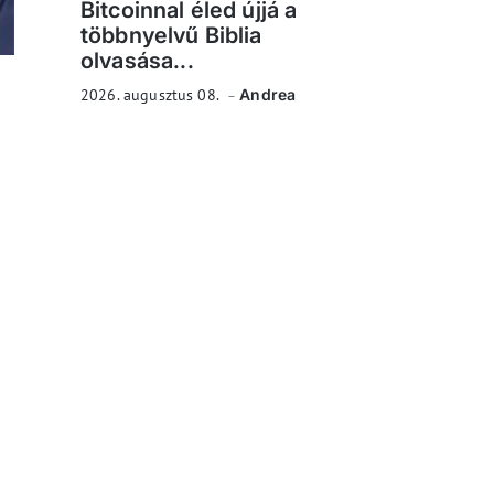
Bitcoinnal éled újjá a
többnyelvű Biblia
olvasása...
2026. augusztus 08.
Andrea