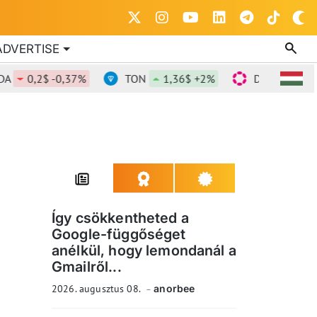
ADVERTISE
0,2$ -0,37%
TON
1,36$ +2%
DOT
0,818$ +1
Így csökkentheted a
Google-függőséget
anélkül, hogy lemondanál a
Gmailről...
2026. augusztus 08.
anorbee