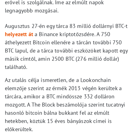
erővel is szolgálnak. Íme az elmúlt napok
legnagyobb mozgásai.
Augusztus 27-én egy tárca 83 millió dollárnyi BTC-t
helyezett át
a Binance kriptotőzsdére. A 750
áthelyezett Bitcoin ellenére a tárcán további 750
BTC lapul, de a tárca további eszközöket kapott egy
másik címtől, amin 2500 BTC (276 millió dollár)
található.
Az utalás célja ismeretlen, de a Lookonchain
elemzője szerint az érmék 2013 végén kerültek a
tárcára, amikor a BTC mindössze 332 dolláron
mozgott. A The Block beszámolója szerint tucatnyi
hasonló bitcoin bálna bukkant fel az elmúlt
hetekben, köztük 15 éves bányászok címei is
előkerültek.