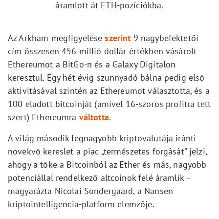
áramlott át ETH-pozíciókba.
Az Arkham megfigyelése
szerint
9 nagybefektetői
cím összesen 456 millió dollár értékben vásárolt
Ethereumot a BitGo-n és a Galaxy Digitalon
keresztül. Egy hét évig szunnyadó bálna pedig első
aktivitásával szintén az Ethereumot választotta, és a
100 eladott bitcoinját (amivel 16-szoros profitra tett
szert) Ethereumra
váltotta
.
A világ második legnagyobb kriptovalutája iránti
növekvő kereslet a piac „természetes forgását” jelzi,
ahogy a tőke a Bitcoinból az Ether és más, nagyobb
potenciállal rendelkező altcoinok felé áramlik –
magyarázta Nicolai Sondergaard, a Nansen
kriptointelligencia-platform elemzője.