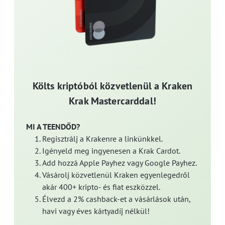
Költs kriptóból közvetlenül a Kraken
Krak Mastercarddal!
MI A TEENDŐD?
Regisztrálj a Krakenre a linkünkkel.
Igényeld meg ingyenesen a Krak Cardot.
Add hozzá Apple Payhez vagy Google Payhez.
Vásárolj közvetlenül Kraken egyenlegedről
akár 400+ kripto- és fiat eszközzel.
Élvezd a 2% cashback-et a vásárlások után,
havi vagy éves kártyadíj nélkül!