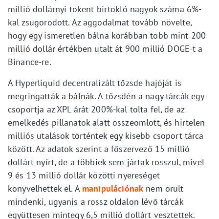
millió dollárnyi tokent birtokló nagyok száma 6%-
kal zsugorodott. Az aggodalmat tovább növelte,
hogy egy ismeretlen bálna korábban több mint 200
millió dollár értékben utalt át 900 millió DOGE-t a
Binance-re.
A Hyperliquid decentralizált tőzsde hajóját is
megringatták a bálnák. A tőzsdén a nagy tárcák egy
csoportja az XPL árát 200%-kal tolta fel, de az
emelkedés pillanatok alatt összeomlott, és hirtelen
milliós utalások történtek egy kisebb csoport tárca
között. Az adatok szerint a főszervező 15 millió
dollárt nyírt, de a többiek sem jártak rosszul, mivel
9 és 13 millió dollár közötti nyereséget
könyvelhettek el. A
manipulációnak
nem örült
mindenki, ugyanis a rossz oldalon lévő tárcák
együttesen mintegy 6,5 millió dollárt vesztettek.