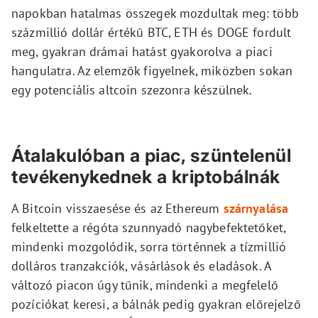
napokban hatalmas összegek mozdultak meg: több
százmillió dollár értékű BTC, ETH és DOGE fordult
meg, gyakran drámai hatást gyakorolva a piaci
hangulatra. Az elemzők figyelnek, miközben sokan
egy potenciális altcoin szezonra készülnek.
Átalakulóban a piac, szüntelenül
tevékenykednek a kriptobálnák
A Bitcoin visszaesése és az Ethereum
szárnyalása
felkeltette a régóta szunnyadó nagybefektetőket,
mindenki mozgolódik, sorra történnek a tízmillió
dolláros tranzakciók, vásárlások és eladások. A
változó piacon úgy tűnik, mindenki a megfelelő
pozíciókat keresi, a bálnák pedig gyakran előrejelző