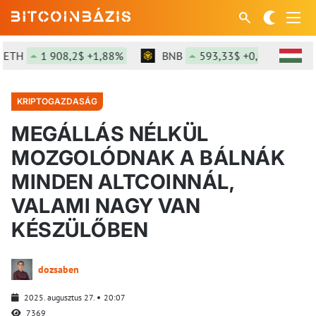
TH
1 908,2$ +1,88%
BNB
593,33$ +0,02%
SO
KRIPTOGAZDASÁG
MEGÁLLÁS NÉLKÜL
MOZGOLÓDNAK A BÁLNÁK
MINDEN ALTCOINNÁL,
VALAMI NAGY VAN
KÉSZÜLŐBEN
dozsaben
2025. augusztus 27.
20:07
7369