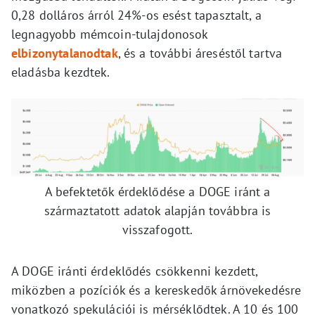
0,28 dolláros árról 24%-os esést tapasztalt, a
legnagyobb mémcoin-tulajdonosok
elbizonytalanodtak
, és a további áreséstől tartva
eladásba kezdtek.
A befektetők érdeklődése a DOGE iránt a
származtatott adatok alapján továbbra is
visszafogott.
A DOGE iránti érdeklődés csökkenni kezdett,
miközben a pozíciók és a kereskedők árnövekedésre
vonatkozó spekulációi is mérséklődtek. A 10 és 100