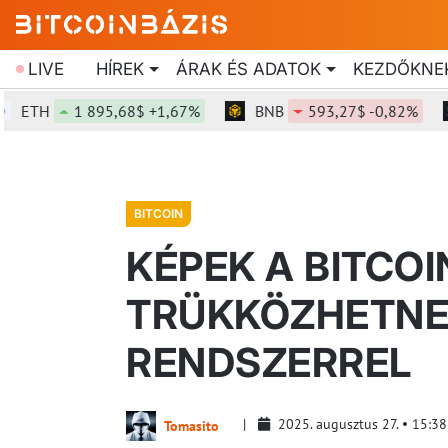
LIVE
HÍREK
ÁRAK ÉS ADATOK
KEZDŐKNE
TH
1 895,68$ +1,67%
BNB
593,27$ -0,82%
S
BITCOIN
KÉPEK A BITCO
TRÜKKÖZHETNE
RENDSZERREL
2025. augusztus 27.
15:38
Tomasito