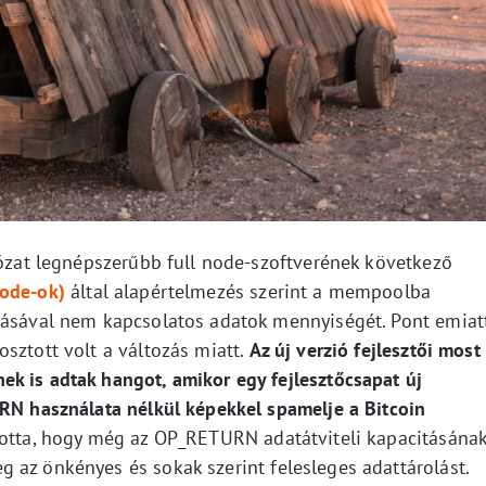
lózat legnépszerűbb full node-szoftverének következő
ode-ok)
által alapértelmezés szerint a mempoolba
gásával nem kapcsolatos adatok mennyiségét. Pont emiat
sztott volt a változás miatt.
Az új verzió fejlesztői most
k is adtak hangot, amikor egy fejlesztőcsapat új
URN használata nélkül képekkel spamelje a Bitcoin
otta, hogy még az OP_RETURN adatátviteli kapacitásána
 az önkényes és sokak szerint felesleges adattárolást.