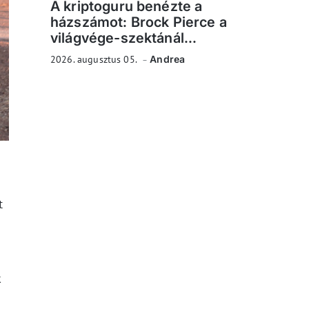
A kriptoguru benézte a
házszámot: Brock Pierce a
világvége-szektánál...
2026. augusztus 05.
Andrea
t
k