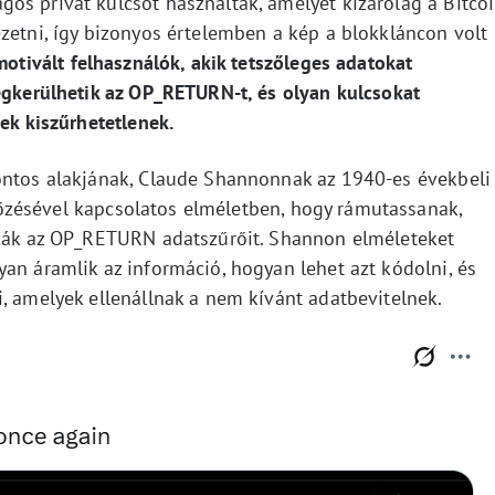
os privát kulcsot használtak, amelyet kizárólag a Bitco
zetni, így bizonyos értelemben a kép a blokkláncon volt
otivált felhasználók, akik tetszőleges adatokat
megkerülhetik az OP_RETURN-t, és olyan kulcsokat
yek kiszűrhetetlenek.
ontos alakjának, Claude Shannonnak az 1940-es évekbeli
ésével kapcsolatos elméletben, hogy rámutassanak,
szák az OP_RETURN adatszűrőit. Shannon elméleteket
an áramlik az információ, hogyan lehet azt kódolni, és
, amelyek ellenállnak a nem kívánt adatbevitelnek.