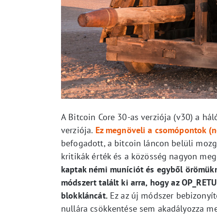
A Bitcoin Core 30-as verziója (v30) a há
verziója.
Ez megnöveli a csomópontok (n
befogadott, a bitcoin láncon belüli moz
kritikák érték és a közösség nagyon mego
kaptak némi muníciót és egyből örömükne
módszert talált ki arra, hogy az OP_RET
blokkláncát.
Ez az új módszer bebizonyít
nullára csökkentése sem akadályozza meg