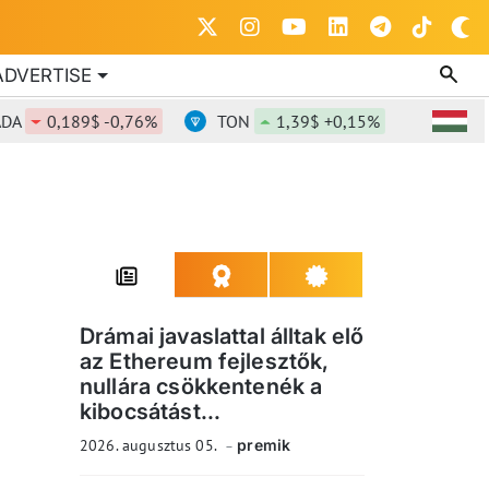
ADVERTISE
0,189$ -0,76%
TON
1,39$ +0,15%
DOT
0,84
Drámai javaslattal álltak elő
az Ethereum fejlesztők,
nullára csökkentenék a
kibocsátást...
2026. augusztus 05.
premik