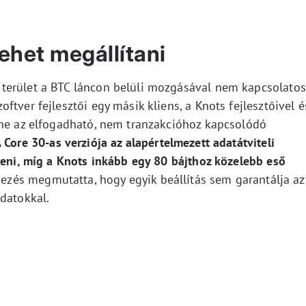
ehet megállítani
terület a BTC láncon belüli mozgásával nem kapcsolatos
tver fejlesztői egy másik kliens, a Knots fejlesztőivel é
nne az elfogadható, nem tranzakcióhoz kapcsolódó
 Core 30-as verziója az alapértelmezett adatátviteli
teni, míg a Knots inkább egy 80 bájthoz közelebb eső
ezés megmutatta, hogy egyik beállítás sem garantálja azt
datokkal.