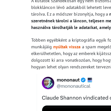
A kutatók szándékosan egy nem biztonság
blokkláncon lévő adatakból lehetett leve
tárolva. Ez a módszer bizonyítja, hogy a
m
szeretnének tárolni a láncon, teljesen 
használva tárolhatják le adataikat, amel
Többen egyébként a kriptográfia egyik f
munkájáig
nyúltak vissza
a spam megelőz
elkerülhetetlen, hogy az emberek kijáts
dolgozott ki arra vonatkozóan, hogy hogy
hogyan lehet olyan rendszereket tervezni