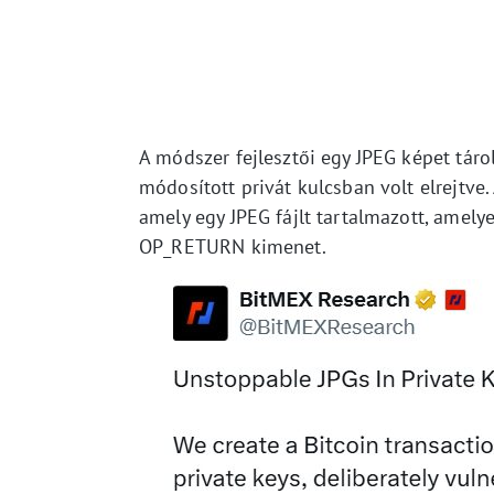
A módszer fejlesztői egy JPEG képet táro
módosított privát kulcsban volt elrejtve.
amely egy JPEG fájlt tartalmazott, amely
OP_RETURN kimenet.