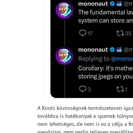
A Knots közösségnek természetesen ig
továbbra is hatékonyak a spamek túlny
nem lehetséges, de nem is ez a célja a 
megőrizni, nem pedig teljesen megállíta