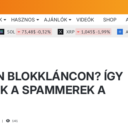
K
HASZNOS
AJÁNLÓK
VIDEÓK
SHOP
OL
73,48$ -0,32%
XRP
1,045$ -1,99%
ADA
IN BLOKKLÁNCON? ÍGY
K A SPAMMEREK A
141