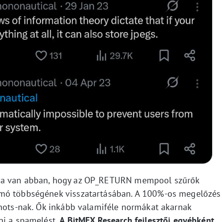
aza van abban, hogy az OP_RETURN mempool szűrők
omó többségének visszatartásában. A 100%-os megelőzés
Knots-nak. Ők inkább valamiféle normákat akarnak
ni a spamelést.
A BitMEX Research fejlesztői egyébként