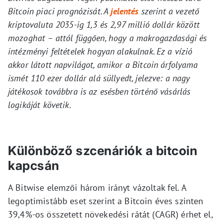
Bitcoin piaci prognózisát. A
jelentés
szerint a vezető
kriptovaluta 2035-ig 1,3 és 2,97 millió dollár között
mozoghat – attól függően, hogy a makrogazdasági és
intézményi feltételek hogyan alakulnak. Ez a vízió
akkor látott napvilágot, amikor a Bitcoin árfolyama
ismét 110 ezer dollár alá süllyedt, jelezve: a nagy
játékosok továbbra is az esésben történő vásárlás
logikáját követik.
Különböző szcenáriók a bitcoin
kapcsán
A Bitwise elemzői három irányt vázoltak fel. A
legoptimistább eset szerint a Bitcoin éves szinten
39,4%-os összetett növekedési rátát (CAGR) érhet el,