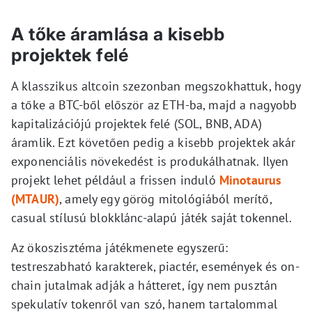
A tőke áramlása a kisebb
projektek felé
A klasszikus altcoin szezonban megszokhattuk, hogy
a tőke a BTC-ből először az ETH-ba, majd a nagyobb
kapitalizációjú projektek felé (SOL, BNB, ADA)
áramlik. Ezt követően pedig a kisebb projektek akár
exponenciális növekedést is produkálhatnak. Ilyen
projekt lehet például a frissen induló
Minotaurus
(MTAUR)
, amely egy görög mitológiából merítő,
casual stílusú blokklánc-alapú játék saját tokennel.
Az ökoszisztéma játékmenete egyszerű:
testreszabható karakterek, piactér, események és on-
chain jutalmak adják a hátteret, így nem pusztán
spekulatív tokenről van szó, hanem tartalommal