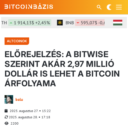
1 914,13$ +2,45%
BNB
595,07$ -0,68%
SOL
ALTCOINOK
ELŐREJELZÉS: A BITWISE
SZERINT AKÁR 2,97 MILLIÓ
DOLLÁR IS LEHET A BITCOIN
ÁRFOLYAMA
balu
2025. augusztus 27.
15:22
2025. augusztus 28.
17:18
2200