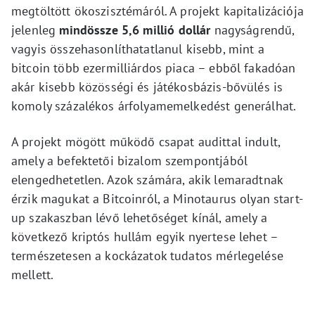
megtöltött ökoszisztémáról. A projekt kapitalizációja
jelenleg
mindössze 5,6 millió dollár
nagyságrendű,
vagyis összehasonlíthatatlanul kisebb, mint a
bitcoin több ezermilliárdos piaca – ebből fakadóan
akár kisebb közösségi és játékosbázis-bővülés is
komoly százalékos árfolyamemelkedést generálhat.
A projekt mögött működő csapat audittal indult,
amely a befektetői bizalom szempontjából
elengedhetetlen. Azok számára, akik lemaradtnak
érzik magukat a Bitcoinról, a Minotaurus olyan start-
up szakaszban lévő lehetőséget kínál, amely a
következő kriptós hullám egyik nyertese lehet –
természetesen a kockázatok tudatos mérlegelése
mellett.