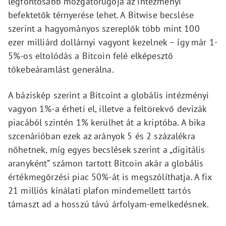
legfontosabb mozgatórugója az intézményi
befektetők térnyerése lehet. A Bitwise becslése
szerint a hagyományos szereplők több mint 100
ezer milliárd dollárnyi vagyont kezelnek – így már 1-
5%-os eltolódás a Bitcoin felé elképesztő
tőkebeáramlást generálna.
A báziskép szerint a Bitcoint a globális intézményi
vagyon 1%-a érheti el, illetve a feltörekvő devizák
piacából szintén 1% kerülhet át a kriptóba. A bika
szcenárióban ezek az arányok 5 és 2 százalékra
nőhetnek, míg egyes becslések szerint a „digitális
aranyként” számon tartott Bitcoin akár a globális
értékmegőrzési piac 50%-át is megszólíthatja. A fix
21 milliós kínálati plafon mindemellett tartós
támaszt ad a hosszú távú árfolyam-emelkedésnek.