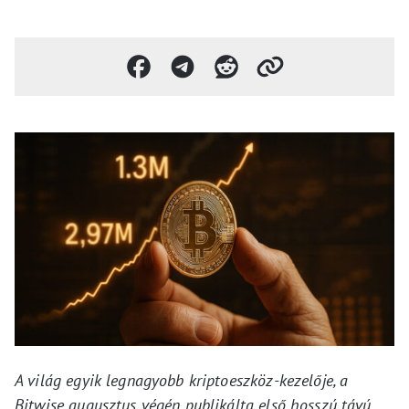
A világ egyik legnagyobb kriptoeszköz-kezelője, a
Bitwise augusztus végén publikálta első hosszú távú