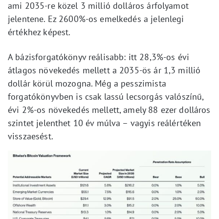
ami 2035-re közel 3 millió dolláros árfolyamot
jelentene. Ez 2600%-os emelkedés a jelenlegi
értékhez képest.
A bázisforgatókönyv reálisabb: itt 28,3%-os évi
átlagos növekedés mellett a 2035-ös ár 1,3 millió
dollár körül mozogna. Még a pesszimista
forgatókönyvben is csak lassú lecsorgás valószínű,
évi 2%-os növekedés mellett, amely 88 ezer dolláros
szintet jelenthet 10 év múlva – vagyis reálértéken
visszaesést.