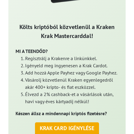
Költs kriptóból közvetlenül a Kraken
Krak Mastercarddal!
MI A TEENDŐD?
Regisztrálj a Krakenre a linkünkkel.
Igényeld meg ingyenesen a Krak Cardot.
Add hozzá Apple Payhez vagy Google Payhez.
Vásárolj közvetlenül Kraken egyenlegedről
akár 400+ kripto- és fiat eszközzel.
Élvezd a 2% cashback-et a vásárlások után,
havi vagy éves kártyadíj nélkül!
Készen állsz a mindennapi kriptós fizetésre?
KRAK CARD IGÉNYLÉSE