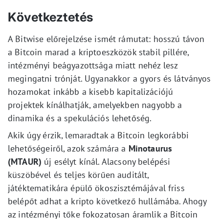
Következtetés
A Bitwise előrejelzése ismét rámutat: hosszú távon
a Bitcoin marad a kriptoeszközök stabil pillére,
intézményi beágyazottsága miatt nehéz lesz
megingatni trónját. Ugyanakkor a gyors és látványos
hozamokat inkább a kisebb kapitalizációjú
projektek kínálhatják, amelyekben nagyobb a
dinamika és a spekulációs lehetőség.
Akik úgy érzik, lemaradtak a Bitcoin legkorábbi
lehetőségeiről, azok számára a
Minotaurus
(MTAUR)
új esélyt kínál. Alacsony belépési
küszöbével és teljes körűen auditált,
játéktematikára épülő ökoszisztémájával friss
belépőt adhat a kripto következő hullámába. Ahogy
az intézményi tőke fokozatosan áramlik a Bitcoin