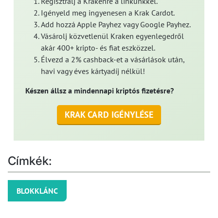
Regisztrálj a Krakenre a linkünkkel.
Igényeld meg ingyenesen a Krak Cardot.
Add hozzá Apple Payhez vagy Google Payhez.
Vásárolj közvetlenül Kraken egyenlegedről
akár 400+ kripto- és fiat eszközzel.
Élvezd a 2% cashback-et a vásárlások után,
havi vagy éves kártyadíj nélkül!
Készen állsz a mindennapi kriptós fizetésre?
KRAK CARD IGÉNYLÉSE
Címkék:
BLOKKLÁNC