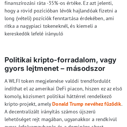
finanszírozási ráta -35%-os értéke. Ez azt jelenti,
hogy a rövid pozícióban lévők hajlandóak fizetni a
long (vételi) pozíciók fenntartása érdekében, ami
ritka a nagypiaci tokeneknél, és kiemeli a
kereskedők lefelé irányuló
Politikai kripto-forradalom, vagy
gyors lejtmenet – másodszor
A WLFI token megjelenése valódi trendfordulót
indíthat el az amerikai DeFi piacon, hiszen ez az első
komoly, közismert politikai háttérrel rendelkező
kripto-projekt, amely
Donald Trump nevéhez fűződik
.
A decentralizált irányítás számos újszerű
lehetőséget rejt magában, ugyanakkor a rendkívül
gyors árfolyamzuhanás és a domináns short