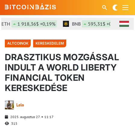
TH
1 918,36$ +0,19%
BNB
595,31$ +0,78%
ALTCOINOK
KERESKEDELEM
DRASZTIKUS MOZGÁSSAL
INDULT A WORLD LIBERTY
FINANCIAL TOKEN
KERESKEDÉSE
Lelo
2025. augusztus 27.
11:17
315