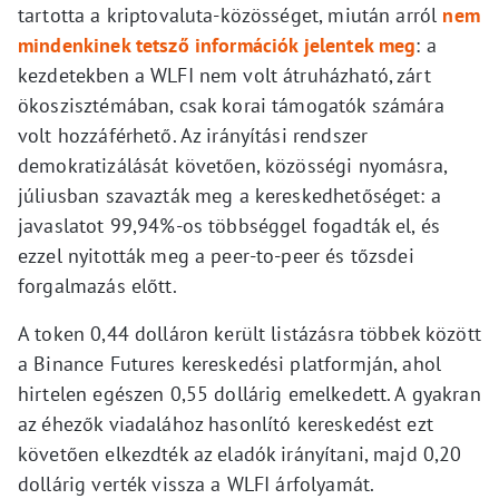
tartotta a kriptovaluta-közösséget, miután arról
nem
mindenkinek tetsző információk jelentek meg
: a
kezdetekben a WLFI nem volt átruházható, zárt
ökoszisztémában, csak korai támogatók számára
volt hozzáférhető. Az irányítási rendszer
demokratizálását követően, közösségi nyomásra,
júliusban szavazták meg a kereskedhetőséget: a
javaslatot 99,94%-os többséggel fogadták el, és
ezzel nyitották meg a peer-to-peer és tőzsdei
forgalmazás előtt.
A token 0,44 dolláron került listázásra többek között
a Binance Futures kereskedési platformján, ahol
hirtelen egészen 0,55 dollárig emelkedett. A gyakran
az éhezők viadalához hasonlító kereskedést ezt
követően elkezdték az eladók irányítani, majd 0,20
dollárig verték vissza a WLFI árfolyamát.