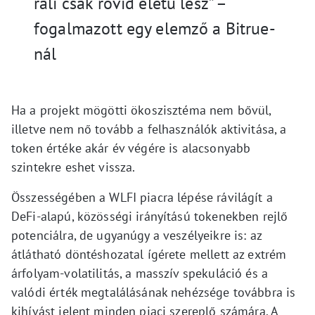
rali csak rövid életű lesz” –
fogalmazott egy elemző a Bitrue-
nál
Ha a projekt mögötti ökoszisztéma nem bővül,
illetve nem nő tovább a felhasználók aktivitása, a
token értéke akár év végére is alacsonyabb
szintekre eshet vissza.
Összességében a WLFI piacra lépése rávilágít a
DeFi-alapú, közösségi irányítású tokenekben rejlő
potenciálra, de ugyanúgy a veszélyeikre is: az
átlátható döntéshozatal ígérete mellett az extrém
árfolyam-volatilitás, a masszív spekuláció és a
valódi érték megtalálásának nehézsége továbbra is
kihívást jelent minden piaci szereplő számára. A