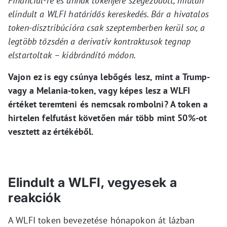
Financial-re és annak tokenjére szegeződött, miután
elindult a WLFI határidős kereskedés. Bár a hivatalos
token-disztribúcióra csak szeptemberben kerül sor, a
legtöbb tőzsdén a derivatív kontraktusok tegnap
elstartoltak – kiábrándító módon.
Vajon ez is egy csúnya lebőgés lesz, mint a Trump-
vagy a Melania-token, vagy képes lesz a WLFI
értéket teremteni és nemcsak rombolni? A token a
hirtelen felfutást követően már több mint 50%-ot
vesztett az értékéből.
Elindult a WLFI, vegyesek a
reakciók
A WLFI token bevezetése hónapokon át lázban