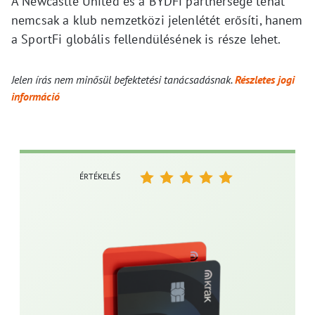
A Newcastle United és a BYDFi partnersége tehát
nemcsak a klub nemzetközi jelenlétét erősíti, hanem
a SportFi globális fellendülésének is része lehet.
Jelen írás nem minősül befektetési tanácsadásnak.
Részletes jogi
információ
ÉRTÉKELÉS