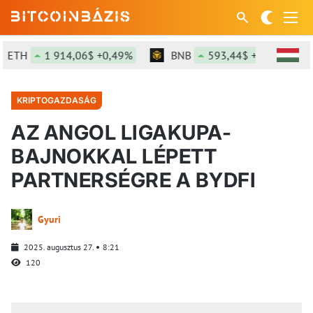
ETH
1 914,06$ +0,49%
BNB
593,44$ +1,07%
KRIPTOGAZDASÁG
AZ ANGOL LIGAKUPA-
BAJNOKKAL LÉPETT
PARTNERSÉGRE A BYDFI
Gyuri
2025. augusztus 27.
8:21
120