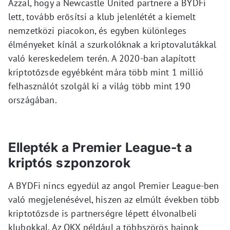
Azzal, hogy a Newcastle United partnere a BYDFi
lett, tovább erősítsi a klub jelenlétét a kiemelt
nemzetközi piacokon, és egyben különleges
élményeket kínál a szurkolóknak a kriptovalutákkal
való kereskedelem terén. A 2020-ban alapított
kriptotőzsde egyébként mára több mint 1 millió
felhasználót szolgál ki a világ több mint 190
országában.
Ellepték a Premier League-t a
kriptós szponzorok
A BYDFi nincs egyedül az angol Premier League-ben
való megjelenésével, hiszen az elmúlt években több
kriptotőzsde is partnerségre lépett élvonalbeli
klubokkal. Az OKX például a többszörös bajnok