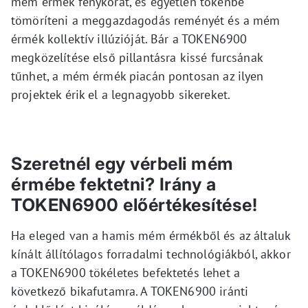
mém érmék fénykorát, és egyetlen tokenbe
tömöríteni a meggazdagodás reményét és a mém
érmék kollektív illúzióját. Bár a TOKEN6900
megközelítése első pillantásra kissé furcsának
tűnhet, a mém érmék piacán pontosan az ilyen
projektek érik el a legnagyobb sikereket.
Szeretnél egy vérbeli mém
érmébe fektetni? Irány a
TOKEN6900 előértékesítése!
Ha eleged van a hamis mém érmékből és az általuk
kínált állítólagos forradalmi technológiákból, akkor
a TOKEN6900 tökéletes befektetés lehet a
következő bikafutamra. A TOKEN6900 iránti