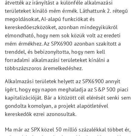
átvették az irányítást a különféle alkalmazási
területeket kínáló mém érmék. Láthattunk 2. rétegű
megoldásokat, AI-alapú funkciókat és
kereskedőeszközöket, azonban mindegyikükről
elmondható, hogy nem sok közük volt az eredeti
mém érmékhez. Az SPX6900 azonban szakított a
trenddel, és bebizonyította, hogy nem kell
forradalmi alkalmazási területeket kínálni a
többszázszoros áremelkedéshez.
Alkalmazási területek helyett az SPX6900 annyit
ígért, hogy egy napon meghaladja az S&P 500 piaci
kapitalizációját. Bár a kitűzött cél elérését senki sem
gondolta komolyan, a projekt alapötletével
kereskedők ezrei azonosultak.
Ma már az SPX közel 50 millió százalékkal többet ér,