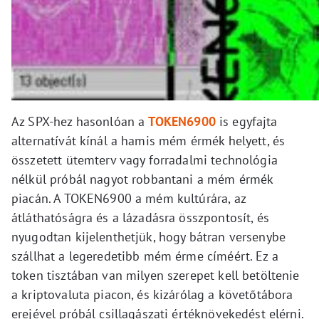
Az SPX-hez hasonlóan a
TOKEN6900
is egyfajta
alternatívát kínál a hamis mém érmék helyett, és
összetett ütemterv vagy forradalmi technológia
nélkül próbál nagyot robbantani a mém érmék
piacán. A TOKEN6900 a mém kultúrára, az
átláthatóságra és a lázadásra összpontosít, és
nyugodtan kijelenthetjük, hogy bátran versenybe
szállhat a legeredetibb mém érme címéért. Ez a
token tisztában van milyen szerepet kell betöltenie
a kriptovaluta piacon, és kizárólag a követőtábora
erejével próbál csillagászati értéknövekedést elérni.