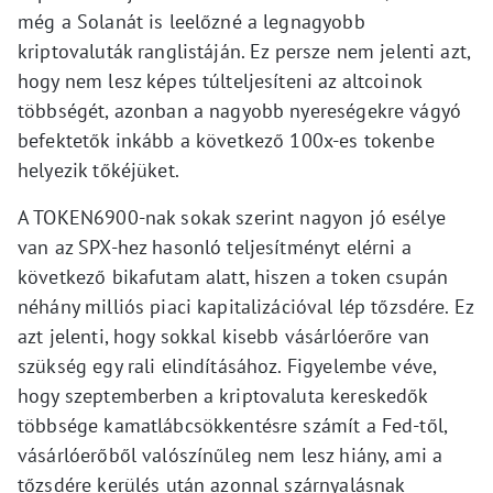
még a Solanát is leelőzné a legnagyobb
kriptovaluták ranglistáján. Ez persze nem jelenti azt,
hogy nem lesz képes túlteljesíteni az altcoinok
többségét, azonban a nagyobb nyereségekre vágyó
befektetők inkább a következő 100x-es tokenbe
helyezik tőkéjüket.
A TOKEN6900-nak sokak szerint nagyon jó esélye
van az SPX-hez hasonló teljesítményt elérni a
következő bikafutam alatt, hiszen a token csupán
néhány milliós piaci kapitalizációval lép tőzsdére. Ez
azt jelenti, hogy sokkal kisebb vásárlóerőre van
szükség egy rali elindításához. Figyelembe véve,
hogy szeptemberben a kriptovaluta kereskedők
többsége kamatlábcsökkentésre számít a Fed-től,
vásárlóerőből valószínűleg nem lesz hiány, ami a
tőzsdére kerülés után azonnal szárnyalásnak