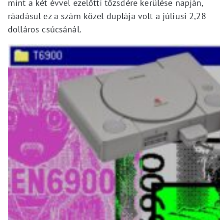
mint a két évvel ezelőtti tőzsdére kerülése napján,
ráadásul ez a szám közel duplája volt a júliusi 2,28
dolláros csúcsánál.