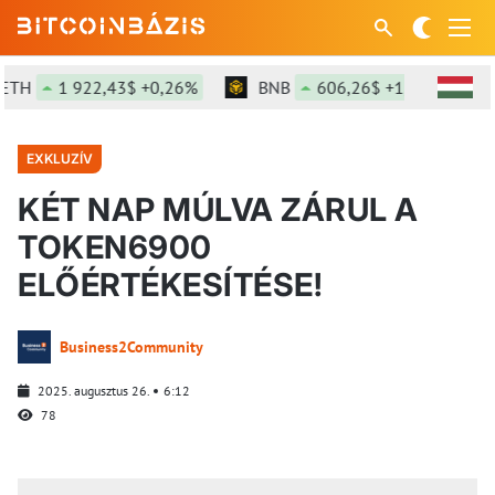
1 922,43$ +0,26%
BNB
606,26$ +1,8%
SOL
EXKLUZÍV
KÉT NAP MÚLVA ZÁRUL A
TOKEN6900
ELŐÉRTÉKESÍTÉSE!
Business2Community
2025. augusztus 26.
6:12
78