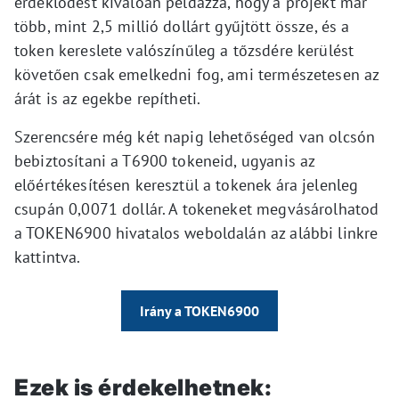
érdeklődést kiválóan példázza, hogy a projekt már
több, mint 2,5 millió dollárt gyűjtött össze, és a
token kereslete valószínűleg a tőzsdére kerülést
követően csak emelkedni fog, ami természetesen az
árát is az egekbe repítheti.
Szerencsére még két napig lehetőséged van olcsón
bebiztosítani a T6900 tokeneid, ugyanis az
előértékesítésen keresztül a tokenek ára jelenleg
csupán 0,0071 dollár. A tokeneket megvásárolhatod
a TOKEN6900 hivatalos weboldalán az alábbi linkre
kattintva.
Irány a TOKEN6900
Ezek is érdekelhetnek: