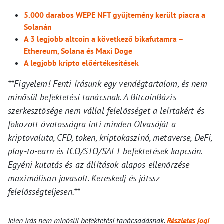
5.000 darabos WEPE NFT gyűjtemény került piacra a
Solanán
A 3 legjobb altcoin a következő bikafutamra –
Ethereum, Solana és Maxi Doge
A legjobb kripto előértékesítések
**Figyelem! Fenti írásunk egy vendégtartalom, és nem
minősül befektetési tanácsnak. A BitcoinBázis
szerkesztősége nem vállal felelősséget a leírtakért és
fokozott óvatosságra inti minden Olvasóját a
kriptovaluta, CFD, token, kriptokaszinó, metaverse, DeFi,
play-to-earn és ICO/STO/SAFT befektetések kapcsán.
Egyéni kutatás és az állítások alapos ellenőrzése
maximálisan javasolt. Kereskedj és játssz
felelősségteljesen.**
Jelen írás nem minősül befektetési tanácsadásnak.
Részletes jogi