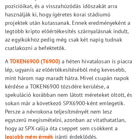
pozícióikat, és a visszahúzódás időszakát arra
használják ki, hogy ígéretes korai stádiumú
projektek után kutassanak. Ennek eredményeként a
legtöbb kripto előértékesítés szárnyalásnak indult,
az egyikükhöz pedig még csak két napig tudnak
csatlakozni a befektetők.
A
TOKEN6900 (T6900)
a héten hivatalosan is piacra
lép, ugyanis az előértékesítéséből még kevesebb,
mint három nap maradt hátra. Mivel csupán napok
kérdése a TOKEN6900 tőzsdére kerülése, a
spekuláció korábban nem látott méreteket öltött, és
sokan már a következő SPX6900-ként emlegetik.
Persze a névrokona teljesítményét nem lesz
egyszerű megismételni, azonban az vitathatatlan,
hogy az SPX ralija óta cseppet sem csökkent a
legjobb mém érmék
iránti érdeklődés.