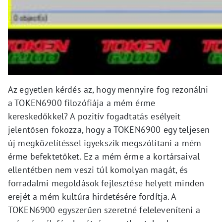
Az egyetlen kérdés az, hogy mennyire fog rezonálni
a TOKEN6900 filozófiája a mém érme
kereskedőkkel? A pozitív fogadtatás esélyeit
jelentősen fokozza, hogy a TOKEN6900 egy teljesen
új megközelítéssel igyekszik megszólítani a mém
érme befektetőket. Ez a mém érme a kortársaival
ellentétben nem veszi túl komolyan magát, és
forradalmi megoldások fejlesztése helyett minden
erejét a mém kultúra hirdetésére fordítja. A
TOKEN6900 egyszerűen szeretné feleleveníteni a