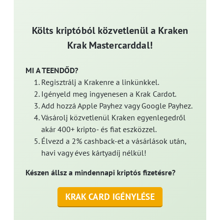
Költs kriptóból közvetlenül a Kraken
Krak Mastercarddal!
MI A TEENDŐD?
Regisztrálj a Krakenre a linkünkkel.
Igényeld meg ingyenesen a Krak Cardot.
Add hozzá Apple Payhez vagy Google Payhez.
Vásárolj közvetlenül Kraken egyenlegedről
akár 400+ kripto- és fiat eszközzel.
Élvezd a 2% cashback-et a vásárlások után,
havi vagy éves kártyadíj nélkül!
Készen állsz a mindennapi kriptós fizetésre?
KRAK CARD IGÉNYLÉSE