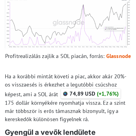
Profitrealizálás zajlik a SOL piacán, forrás:
Glassnode
Ha a korábbi mintát követi a piac, akkor akár 20%-
os visszaesés is érkezhet a legutóbbi csúcshoz
74,89 USD
(+1,76%)
képest, ami a SOL árát
175 dollár környékére nyomhatja vissza. Ez a szint
már többször is erős támasznak bizonyult, így a
kereskedők különösen figyelnek rá.
Gyengül a vevők lendülete