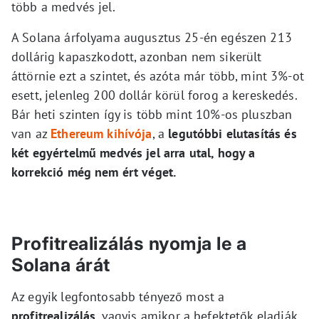
több a medvés jel.
A Solana árfolyama augusztus 25-én egészen 213
dollárig kapaszkodott, azonban nem sikerült
áttörnie ezt a szintet, és azóta már több, mint 3%-ot
esett, jelenleg 200 dollár körül forog a kereskedés.
Bár heti szinten így is több mint 10%-os pluszban
van az
Ethereum kihívója
, a
legutóbbi elutasítás és
két egyértelmű medvés jel arra utal, hogy a
korrekció még nem ért véget.
Profitrealizálás nyomja le a
Solana árát
Az egyik legfontosabb tényező most a
profitrealizálás
, vagyis amikor a befektetők eladják