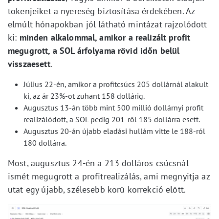
tokenjeiket a nyereség biztosítása érdekében. Az
elmúlt hónapokban jól látható mintázat rajzolódott
ki:
minden alkalommal, amikor a realizált profit
megugrott, a SOL árfolyama rövid időn belül
visszaesett
.
Július 22-én, amikor a profitcsúcs 205 dollárnál alakult
ki, az ár 23%-ot zuhant 158 dollárig.
Augusztus 13-án több mint 500 millió dollárnyi profit
realizálódott, a SOL pedig 201-ről 185 dollárra esett.
Augusztus 20-án újabb eladási hullám vitte le 188-ról
180 dollárra.
Most, augusztus 24-én a 213 dolláros csúcsnál
ismét megugrott a profitrealizálás, ami megnyitja az
utat egy újabb, szélesebb körű korrekció előtt.