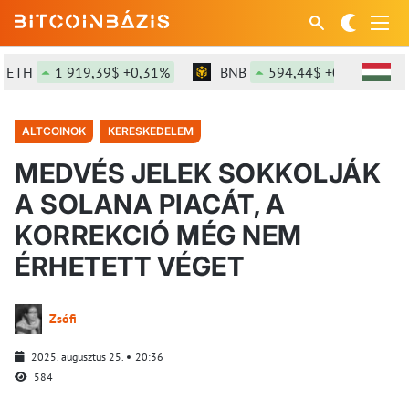
TH
1 919,39$ +0,31%
BNB
594,44$ +0,85%
ALTCOINOK
KERESKEDELEM
MEDVÉS JELEK SOKKOLJÁK
A SOLANA PIACÁT, A
KORREKCIÓ MÉG NEM
ÉRHETETT VÉGET
Zsófi
2025. augusztus 25.
20:36
584