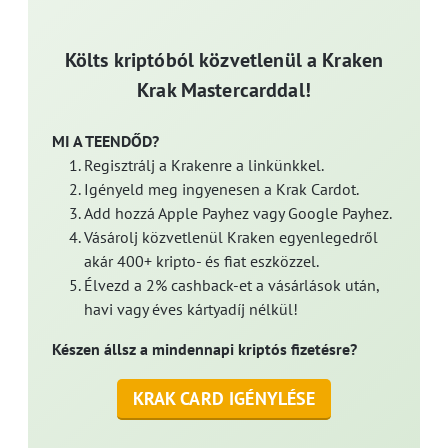
Költs kriptóból közvetlenül a Kraken
Krak Mastercarddal!
MI A TEENDŐD?
Regisztrálj a Krakenre a linkünkkel.
Igényeld meg ingyenesen a Krak Cardot.
Add hozzá Apple Payhez vagy Google Payhez.
Vásárolj közvetlenül Kraken egyenlegedről
akár 400+ kripto- és fiat eszközzel.
Élvezd a 2% cashback-et a vásárlások után,
havi vagy éves kártyadíj nélkül!
Készen állsz a mindennapi kriptós fizetésre?
KRAK CARD IGÉNYLÉSE