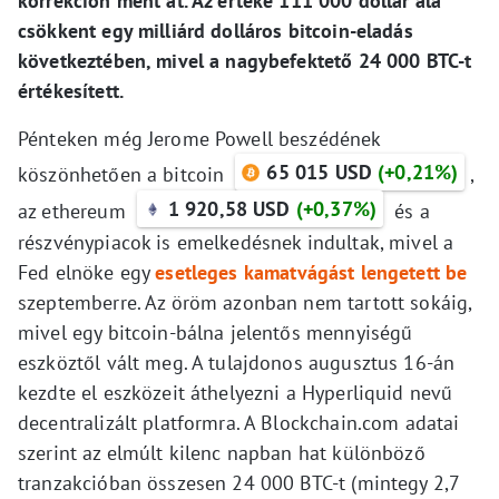
korrekción ment át. Az értéke 111 000 dollár alá
csökkent egy milliárd dolláros bitcoin-eladás
következtében, mivel a nagybefektető 24 000 BTC-t
értékesített.
Pénteken még Jerome Powell beszédének
65 015 USD
(+0,21%)
köszönhetően a bitcoin
,
1 920,58 USD
(+0,37%)
az ethereum
és a
részvénypiacok is emelkedésnek indultak, mivel a
Fed elnöke egy
esetleges kamatvágást lengetett be
szeptemberre. Az öröm azonban nem tartott sokáig,
mivel egy bitcoin-bálna jelentős mennyiségű
eszköztől vált meg. A tulajdonos augusztus 16-án
kezdte el eszközeit áthelyezni a Hyperliquid nevű
decentralizált platformra. A Blockchain.com adatai
szerint az elmúlt kilenc napban hat különböző
tranzakcióban összesen 24 000 BTC-t (mintegy 2,7