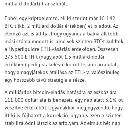
milliárd dollárt) transzferált.
Ebből egy kriptoelemző, MLM szerint már 18 142
BTC-t (kb. 2 milliárd dollár értékben) el is adott. Az
elemző azt is állítja, hogy ugyanez a bálna áll több
másik tárca mögött is, amelyek szintén BTC-t küldtek
a Hyperliquidre ETH-vásárlás érdekében. Összesen
275 500 ETH-t (nagyjából 1,3 milliárd dollár
értékben) pedig stakelésre kötött le, ami arra utal,
hogy a nagyjátékos átállása az ETH-ra valószínűleg
egy hosszabb távú stratégia a része.
A milliárdos bitcoin-eladás hatására az eszköz ára
111 000 dollár alá is benézett, egy nap alatt 3,1%-ot
veszítve értékéből. Ugyanakkor megjegyzendő, hogy
itt ki is fújhatott a korrekció, ugyanis ezen a szinten
stabilizálódni látszik az árfolyam. Az elmúlt hét nap