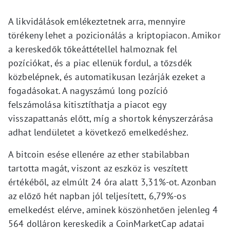
A likvidálások emlékeztetnek arra, mennyire
törékeny lehet a pozicionálás a kriptopiacon. Amikor
a kereskedők tőkeáttétellel halmoznak fel
pozíciókat, és a piac ellenük fordul, a tőzsdék
közbelépnek, és automatikusan lezárják ezeket a
fogadásokat. A nagyszámú long pozíció
felszámolása kitisztíthatja a piacot egy
visszapattanás előtt, míg a shortok kényszerzárása
adhat lendületet a következő emelkedéshez.
A bitcoin esése ellenére az ether stabilabban
tartotta magát, viszont az eszköz is veszített
értékéből, az elmúlt 24 óra alatt 3,31%-ot. Azonban
az előző hét napban jól teljesített, 6,79%-os
emelkedést elérve, aminek köszönhetően jelenleg 4
564 dolláron kereskedik a CoinMarketCap adatai