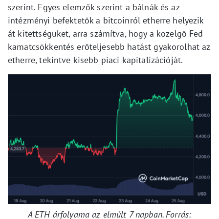
szerint. Egyes elemzők szerint a bálnák és az
intézményi befektetők a bitcoinról etherre helyezik
át kitettségüket, arra számítva, hogy a közelgő Fed
kamatcsökkentés erőteljesebb hatást gyakorolhat az
etherre, tekintve kisebb piaci kapitalizációját.
A ETH árfolyama az elmúlt 7 napban. Forrás: