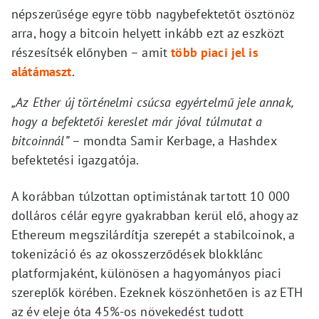
népszerűsége egyre több nagybefektetőt ösztönöz
arra, hogy a bitcoin helyett inkább ezt az eszközt
részesítsék előnyben – amit
több piaci jel is
alátámaszt
.
„Az Ether új történelmi csúcsa egyértelmű jele annak,
hogy a befektetői kereslet már jóval túlmutat a
bitcoinnál”
– mondta Samir Kerbage, a Hashdex
befektetési igazgatója.
A korábban túlzottan optimistának tartott 10 000
dolláros célár egyre gyakrabban kerül elő, ahogy az
Ethereum megszilárdítja szerepét a stabilcoinok, a
tokenizáció és az okosszerződések blokklánc
platformjaként, különösen a hagyományos piaci
szereplők körében. Ezeknek köszönhetően is az ETH
az év eleje óta 45%-os növekedést tudott