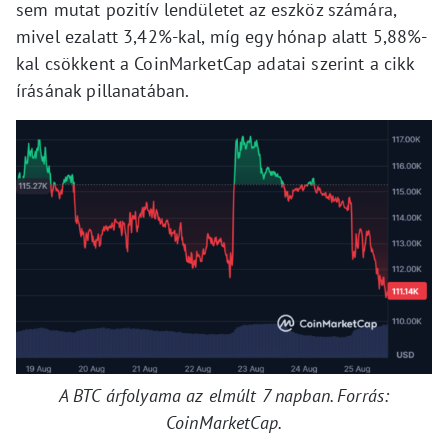
sem mutat pozitív lendületet az eszköz számára,
mivel ezalatt 3,42%-kal, míg egy hónap alatt 5,88%-
kal csökkent a CoinMarketCap adatai szerint a cikk
írásának pillanatában.
A BTC árfolyama az elmúlt 7 napban. Forrás:
CoinMarketCap.