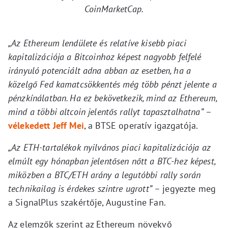
CoinMarketCap.
„Az Ethereum lendülete és relatíve kisebb piaci
kapitalizációja a Bitcoinhoz képest nagyobb felfelé
irányuló potenciált adna abban az esetben, ha a
közelgő Fed kamatcsökkentés még több pénzt jelente a
pénzkínálatban. Ha ez bekövetkezik, mind az Ethereum,
mind a többi altcoin jelentős rallyt tapasztalhatna”
–
vélekedett Jeff Mei
, a BTSE operatív igazgatója.
„Az ETH-tartalékok nyilvános piaci kapitalizációja az
elmúlt egy hónapban jelentősen nőtt a BTC-hez képest,
miközben a BTC/ETH arány a legutóbbi rally során
technikailag is érdekes szintre ugrott”
– jegyezte meg
a SignalPlus szakértője, Augustine Fan.
Az elemzők szerint az Ethereum növekvő