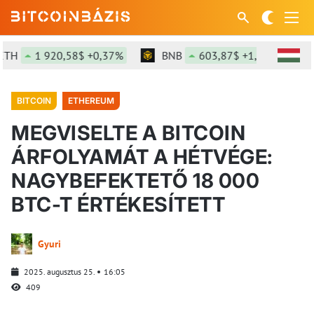
H
1 920,58$ +0,37%
BNB
603,87$ +1,92%
S
BITCOIN
ETHEREUM
MEGVISELTE A BITCOIN
ÁRFOLYAMÁT A HÉTVÉGE:
NAGYBEFEKTETŐ 18 000
BTC-T ÉRTÉKESÍTETT
Gyuri
2025. augusztus 25.
16:05
409