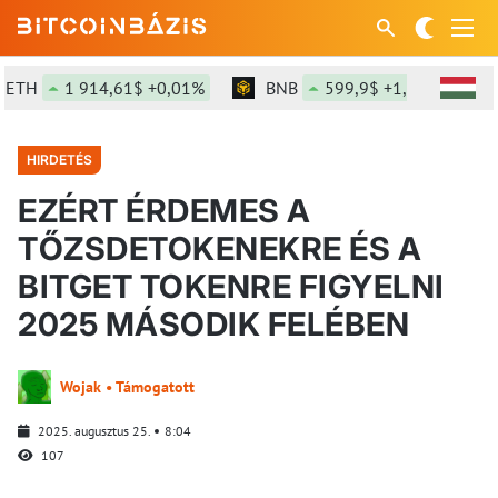
TH
1 914,61$ +0,01%
BNB
599,9$ +1,28%
S
HIRDETÉS
EZÉRT ÉRDEMES A
TŐZSDETOKENEKRE ÉS A
BITGET TOKENRE FIGYELNI
2025 MÁSODIK FELÉBEN
Wojak • Támogatott
2025. augusztus 25.
8:04
107