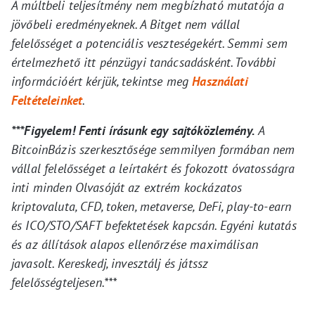
A múltbeli teljesítmény nem megbízható mutatója a
jövőbeli eredményeknek. A Bitget nem vállal
felelősséget a potenciális veszteségekért. Semmi sem
értelmezhető itt pénzügyi tanácsadásként. További
információért kérjük, tekintse meg
Használati
Feltételeinket
.
***Figyelem! Fenti írásunk egy sajtóközlemény.
A
BitcoinBázis szerkesztősége semmilyen formában nem
vállal felelősséget a leírtakért és fokozott óvatosságra
inti minden Olvasóját az extrém kockázatos
kriptovaluta, CFD, token, metaverse, DeFi, play-to-earn
és ICO/STO/SAFT befektetések kapcsán. Egyéni kutatás
és az állítások alapos ellenőrzése maximálisan
javasolt. Kereskedj, invesztálj és játssz
felelősségteljesen.***