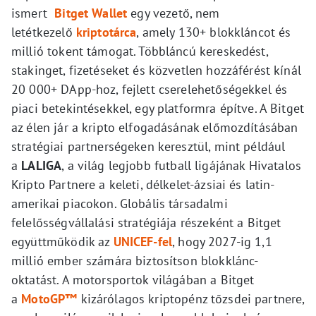
ismert
Bitget Wallet
egy vezető, nem
letétkezelő
kriptotárca
, amely 130+ blokkláncot és
millió tokent támogat. Többláncú kereskedést,
stakinget, fizetéseket és közvetlen hozzáférést kínál
20 000+ DApp-hoz, fejlett cserelehetőségekkel és
piaci betekintésekkel, egy platformra építve. A Bitget
az élen jár a kripto elfogadásának előmozdításában
stratégiai partnerségeken keresztül, mint például
a
LALIGA
, a világ legjobb futball ligájának Hivatalos
Kripto Partnere a keleti, délkelet-ázsiai és latin-
amerikai piacokon. Globális társadalmi
felelősségvállalási stratégiája részeként a Bitget
együttműködik az
UNICEF-fel
, hogy 2027-ig 1,1
millió ember számára biztosítson blokklánc-
oktatást. A motorsportok világában a Bitget
a
MotoGP™
kizárólagos kriptopénz tőzsdei partnere,