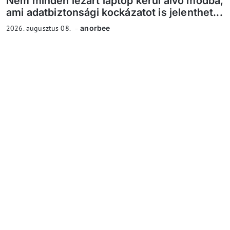
Nem minden lezárt laptop kerül alvó módba,
ami adatbiztonsági kockázatot is jelenthet...
2026. augusztus 08.
anorbee