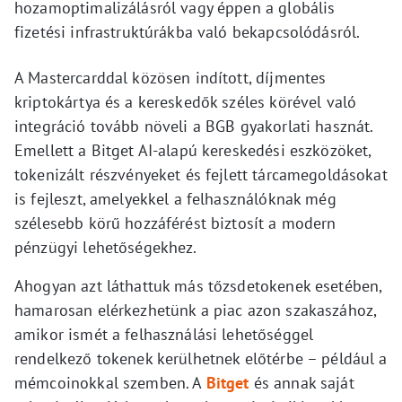
hozamoptimalizálásról vagy éppen a globális
fizetési infrastruktúrákba való bekapcsolódásról.
A Mastercarddal közösen indított, díjmentes
kriptokártya és a kereskedők széles körével való
integráció tovább növeli a BGB gyakorlati hasznát.
Emellett a Bitget AI-alapú kereskedési eszközöket,
tokenizált részvényeket és fejlett tárcamegoldásokat
is fejleszt, amelyekkel a felhasználóknak még
szélesebb körű hozzáférést biztosít a modern
pénzügyi lehetőségekhez.
Ahogyan azt láthattuk más tőzsdetokenek esetében,
hamarosan elérkezhetünk a piac azon szakaszához,
amikor ismét a felhasználási lehetőséggel
rendelkező tokenek kerülhetnek előtérbe – például a
mémcoinokkal szemben. A
Bitget
és annak saját