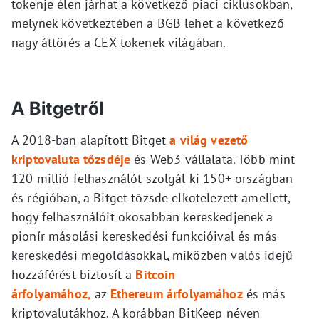
tokenje élen járhat a következő piaci ciklusokban,
melynek következtében a BGB lehet a következő
nagy áttörés a CEX-tokenek világában.
A Bitgetről
A 2018-ban alapított Bitget
a világ vezető
kriptovaluta tőzsdéje
és Web3 vállalata. Több mint
120 millió felhasználót szolgál ki 150+ országban
és régióban, a Bitget tőzsde elkötelezett amellett,
hogy felhasználóit okosabban kereskedjenek a
pionír másolási kereskedési funkcióival és más
kereskedési megoldásokkal, miközben valós idejű
hozzáférést biztosít a
Bitcoin
árfolyamához,
az
Ethereum árfolyamához
és más
kriptovalutákhoz. A korábban BitKeep néven