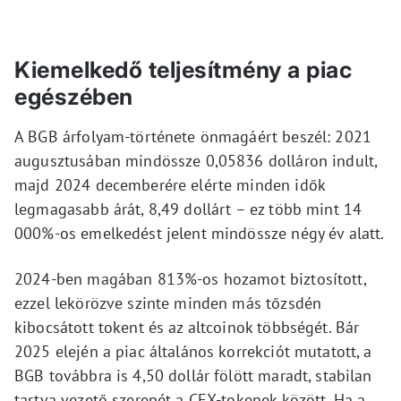
Kiemelkedő teljesítmény a piac
egészében
A BGB árfolyam-története önmagáért beszél: 2021
augusztusában mindössze 0,05836 dolláron indult,
majd 2024 decemberére elérte minden idők
legmagasabb árát, 8,49 dollárt – ez több mint 14
000%-os emelkedést jelent mindössze négy év alatt.
2024-ben magában 813%-os hozamot biztosított,
ezzel lekörözve szinte minden más tőzsdén
kibocsátott tokent és az altcoinok többségét. Bár
2025 elején a piac általános korrekciót mutatott, a
BGB továbbra is 4,50 dollár fölött maradt, stabilan
tartva vezető szerepét a CEX-tokenek között. Ha a