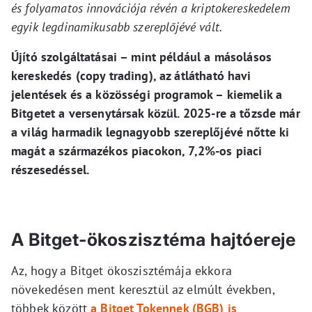
és folyamatos innovációja révén a kriptokereskedelem
egyik legdinamikusabb szereplőjévé vált.
Újító szolgáltatásai – mint például a másolásos
kereskedés (copy trading), az átlátható havi
jelentések és a közösségi programok – kiemelik a
Bitgetet a versenytársak közül. 2025-re a tőzsde már
a világ harmadik legnagyobb szereplőjévé nőtte ki
magát a származékos piacokon, 7,2%-os piaci
részesedéssel.
A Bitget-ökoszisztéma hajtóereje
Az, hogy a Bitget ökoszisztémája ekkora
növekedésen ment keresztül az elmúlt években,
többek között
a Bitget Tokennek (BGB) is