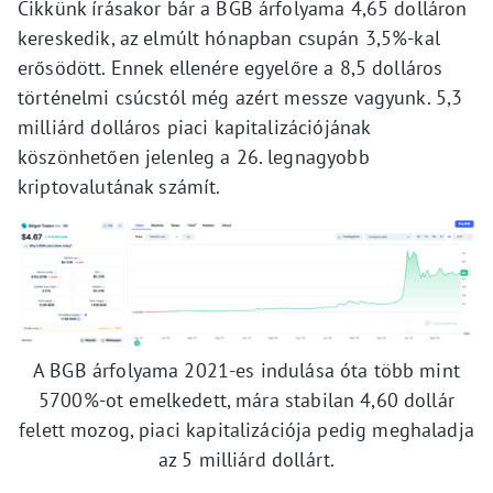
Cikkünk írásakor bár a BGB árfolyama 4,65 dolláron
kereskedik, az elmúlt hónapban csupán 3,5%-kal
erősödött. Ennek ellenére egyelőre a 8,5 dolláros
történelmi csúcstól még azért messze vagyunk. 5,3
milliárd dolláros piaci kapitalizációjának
köszönhetően jelenleg a 26. legnagyobb
kriptovalutának számít.
A BGB árfolyama 2021-es indulása óta több mint
5700%-ot emelkedett, mára stabilan 4,60 dollár
felett mozog, piaci kapitalizációja pedig meghaladja
az 5 milliárd dollárt.