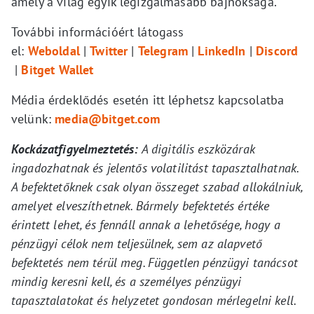
amely a világ egyik legizgalmasabb bajnoksága.
További információért látogass
el:
Weboldal
|
Twitter
|
Telegram
|
LinkedIn
|
Discord
|
Bitget Wallet
Média érdeklődés esetén itt léphetsz kapcsolatba
velünk:
media@bitget.com
Kockázatfigyelmeztetés:
A digitális eszközárak
ingadozhatnak és jelentős volatilitást tapasztalhatnak.
A befektetőknek csak olyan összeget szabad allokálniuk,
amelyet elveszíthetnek. Bármely befektetés értéke
érintett lehet, és fennáll annak a lehetősége, hogy a
pénzügyi célok nem teljesülnek, sem az alapvető
befektetés nem térül meg. Független pénzügyi tanácsot
mindig keresni kell, és a személyes pénzügyi
tapasztalatokat és helyzetet gondosan mérlegelni kell.