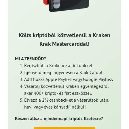
Költs kriptóból közvetlenül a Kraken
Krak Mastercarddal!
MI A TEENDŐD?
Regisztrálj a Krakenre a linkünkkel.
Igényeld meg ingyenesen a Krak Cardot.
Add hozzá Apple Payhez vagy Google Payhez.
Vásárolj közvetlenül Kraken egyenlegedről
akár 400+ kripto- és fiat eszközzel.
Élvezd a 2% cashback-et a vásárlások után,
havi vagy éves kártyadíj nélkül!
Készen állsz a mindennapi kriptós fizetésre?