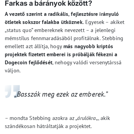
Farkas a bárányok között?
A vezető szerint a radikális, fejlesztésre irányuló
ötletek sokszor falakba ütköznek.
Egyesek – akiket
„status quo” embereknek nevezett – a jelenlegi
mémstílus fennmaradásából profitálnak. Stebbing
emellett azt állítja, hogy
más nagyobb kriptós
projektek fizetett emberei is próbálják fékezni a
Dogecoin fejlődését
, nehogy valódi versenytárssá
váljon.
„Basszák meg ezek az emberek.”
– mondta Stebbing azokra az „
árulókra
„, akik
szándékosan hátráltatják a projektet.