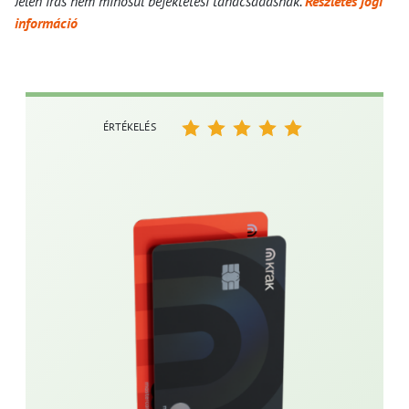
Jelen írás nem minősül befektetési tanácsadásnak.
Részletes jogi
információ
ÉRTÉKELÉS