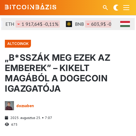
ETH
1 917,64$ -0,11%
BNB
603,9$ -0,02%
S
ALTCOINOK
„B*SSZÁK MEG EZEK AZ
EMBEREK” – KIKELT
MAGÁBÓL A DOGECOIN
IGAZGATÓJA
dozsaben
2025. augusztus 25.
7:07
675