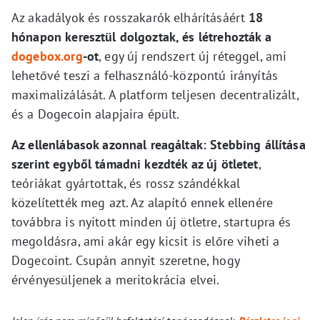
Az akadályok és rosszakarók elhárításáért
18
hónapon keresztül dolgoztak, és létrehozták a
dogebox.org
-ot
, egy új rendszert új réteggel, ami
lehetővé teszi a felhasználó-központú irányítás
maximalizálását. A platform teljesen decentralizált,
és a Dogecoin alapjaira épült.
Az ellenlábasok azonnal reagáltak: Stebbing állítása
szerint egyből támadni kezdték az új ötletet
,
teóriákat gyártottak, és rossz szándékkal
közelítették meg azt. Az alapító ennek ellenére
továbbra is nyitott minden új ötletre, startupra és
megoldásra, ami akár egy kicsit is előre viheti a
Dogecoint. Csupán annyit szeretne, hogy
érvényesüljenek a meritokrácia elvei.