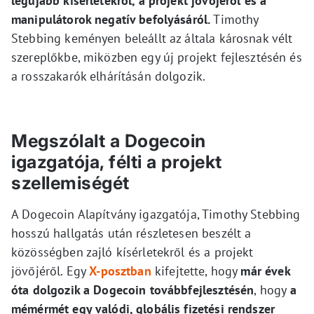
legújabb kísérletekről, a projekt jövőjéről és a
manipulátorok negatív befolyásáról.
Timothy
Stebbing keményen beleállt az általa károsnak vélt
szereplőkbe, miközben egy új projekt fejlesztésén és
a rosszakarók elhárításán dolgozik.
Megszólalt a Dogecoin
igazgatója, félti a projekt
szellemiségét
A Dogecoin Alapítvány igazgatója, Timothy Stebbing
hosszú hallgatás után részletesen beszélt a
közösségben zajló kísérletekről és a projekt
jövőjéről. Egy
X-posztban
kifejtette, hogy
már évek
óta dolgozik a Dogecoin továbbfejlesztésén
, hogy
a
mémérmét egy valódi, globális fizetési rendszer