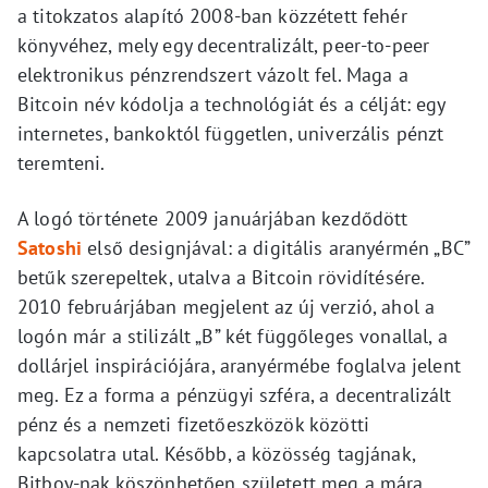
a titokzatos alapító 2008-ban közzétett fehér
könyvéhez, mely egy decentralizált, peer-to-peer
elektronikus pénzrendszert vázolt fel. Maga a
Bitcoin név kódolja a technológiát és a célját: egy
internetes, bankoktól független, univerzális pénzt
teremteni.
A logó története 2009 januárjában kezdődött
Satoshi
első designjával: a digitális aranyérmén „BC”
betűk szerepeltek, utalva a Bitcoin rövidítésére.
2010 februárjában megjelent az új verzió, ahol a
logón már a stilizált „B” két függőleges vonallal, a
dollárjel inspirációjára, aranyérmébe foglalva jelent
meg. Ez a forma a pénzügyi szféra, a decentralizált
pénz és a nemzeti fizetőeszközök közötti
kapcsolatra utal. Később, a közösség tagjának,
Bitboy-nak köszönhetően született meg a mára