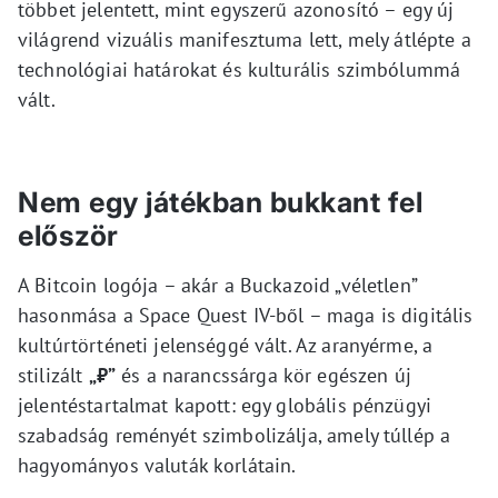
többet jelentett, mint egyszerű azonosító – egy új
világrend vizuális manifesztuma lett, mely átlépte a
technológiai határokat és kulturális szimbólummá
vált.
Nem egy játékban bukkant fel
először
A Bitcoin logója – akár a Buckazoid „véletlen”
hasonmása a Space Quest IV-ből – maga is digitális
kultúrtörténeti jelenséggé vált. Az aranyérme, a
stilizált
„₿”
és a narancssárga kör egészen új
jelentéstartalmat kapott: egy globális pénzügyi
szabadság reményét szimbolizálja, amely túllép a
hagyományos valuták korlátain.