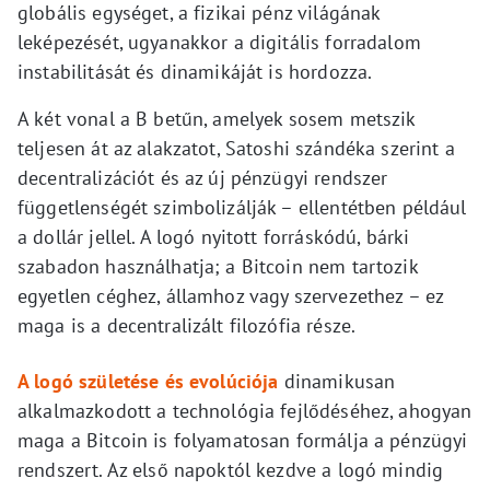
globális egységet, a fizikai pénz világának
leképezését, ugyanakkor a digitális forradalom
instabilitását és dinamikáját is hordozza.
A két vonal a B betűn, amelyek sosem metszik
teljesen át az alakzatot, Satoshi szándéka szerint a
decentralizációt és az új pénzügyi rendszer
függetlenségét szimbolizálják – ellentétben például
a dollár jellel. A logó nyitott forráskódú, bárki
szabadon használhatja; a Bitcoin nem tartozik
egyetlen céghez, államhoz vagy szervezethez – ez
maga is a decentralizált filozófia része.
A logó születése és evolúciója
dinamikusan
alkalmazkodott a technológia fejlődéséhez, ahogyan
maga a Bitcoin is folyamatosan formálja a pénzügyi
rendszert. Az első napoktól kezdve a logó mindig