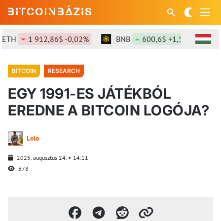
TH
1 912,86$ -0,02%
BNB
600,6$ +1,53%
SO
BITCOIN
RESEARCH
EGY 1991-ES JÁTÉKBÓL
EREDNE A BITCOIN LOGÓJA?
Lelo
2025. augusztus 24.
14:11
378