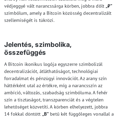
védjeggyé vált narancssárga körben, jobbra dőlt
„₿”
szimbólum, amely a Bitcoin közösség decentralizált
szellemiségét is tükrözi.
Jelentés, szimbolika,
összefüggés
A Bitcoin ikonikus logója egyszerre szimbolizál
decentralizációt, átláthatóságot, technológiai
forradalmat és pénzügyi innovációt. Az arany szín
háttérként utal az értékre, míg a narancsszín az
ambíció, változás, szabadság szimbóluma. A fehér
szín a tisztaságot, transzparenciát és a végtelen
lehetőséget közvetíti. A körben elhelyezett, jobbra
14 fokkal döntött
„B”
betű két függőleges vonallal a