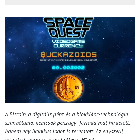
A Bitcoin, a digitális pénz és a blokklánc-technológia
szimbóluma, nemcsak pénzügyi forradalmat hirdetett,
hanem egy ikonikus logót is teremtett. Az egyszerű,
letisztult, narancssárga hátterű
„₿”
jel